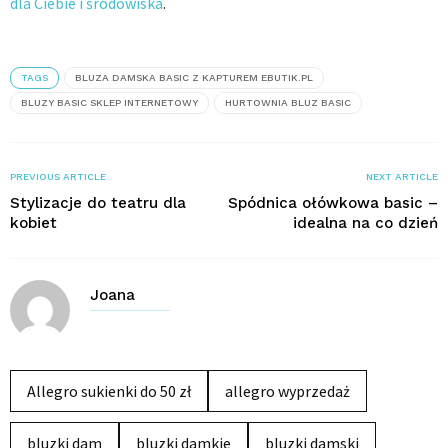
dla Ciebie i środowiska
.
TAGS
BLUZA DAMSKA BASIC Z KAPTUREM EBUTIK.PL
BLUZY BASIC SKLEP INTERNETOWY
HURTOWNIA BLUZ BASIC
PREVIOUS ARTICLE
NEXT ARTICLE
Stylizacje do teatru dla
Spódnica ołówkowa basic –
kobiet
idealna na co dzień
Joana
Allegro sukienki do 50 zł
allegro wyprzedaż
bluzki dam
bluzki damkie
bluzki damski