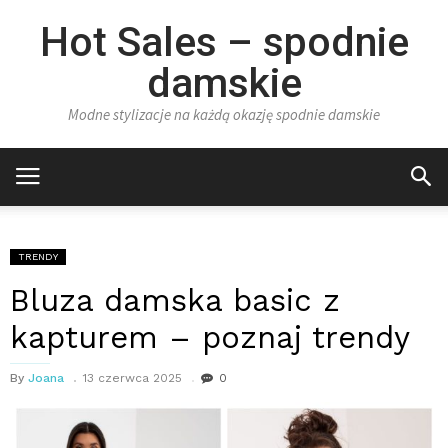
Hot Sales – spodnie
damskie
Modne stylizacje na każdą okazję spodnie damskie
TRENDY
Bluza damska basic z
kapturem – poznaj trendy
By
Joana
13 czerwca 2025
0