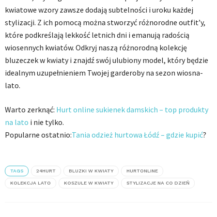
kwiatowe wzory zawsze dodają subtelności i uroku każdej
stylizacji. Z ich pomocą można stworzyć różnorodne outfit’y,
które podkreślają lekkość letnich dni i emanują radością
wiosennych kwiatów. Odkryj naszą różnorodną kolekcję
bluzeczek w kwiaty i znajdź swój ulubiony model, który będzie
idealnym uzupełnieniem Twojej garderoby na sezon wiosna-
lato.
Warto zerknąć:
Hurt online sukienek damskich – top produkty
na lato
i nie tylko.
Popularne ostatnio:
Tania odzież hurtowa Łódź – gdzie kupić
?
TAGS
24HURT
BLUZKI W KWIATY
HURTONLINE
KOLEKCJA LATO
KOSZULE W KWIATY
STYLIZACJE NA CO DZIEŃ