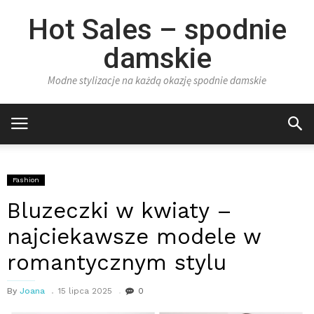
Hot Sales – spodnie
damskie
Modne stylizacje na każdą okazję spodnie damskie
Fashion
Bluzeczki w kwiaty –
najciekawsze modele w
romantycznym stylu
By
Joana
15 lipca 2025
0