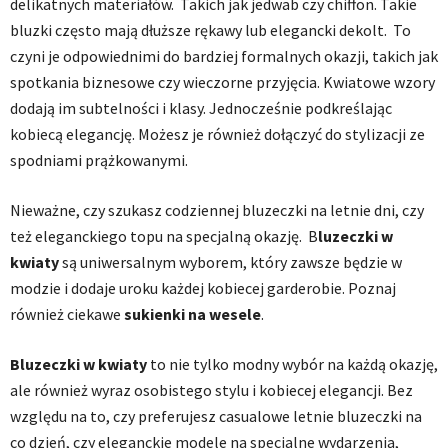
delikatnych materiałów. Takich jak jedwab czy chiffon. Takie
bluzki często mają dłuższe rękawy lub elegancki dekolt. To
czyni je odpowiednimi do bardziej formalnych okazji, takich jak
spotkania biznesowe czy wieczorne przyjęcia. Kwiatowe wzory
dodają im subtelności i klasy. Jednocześnie podkreślając
kobiecą elegancję. Możesz je również dołączyć do stylizacji ze
spodniami prążkowanymi.
Nieważne, czy szukasz codziennej bluzeczki na letnie dni, czy
też eleganckiego topu na specjalną okazję. B
luzeczki w
kwiaty
są uniwersalnym wyborem, który zawsze będzie w
modzie i dodaje uroku każdej kobiecej garderobie. Poznaj
również ciekawe
sukienki na wesele
.
Bluzeczki w kwiaty
to nie tylko modny wybór na każdą okazję,
ale również wyraz osobistego stylu i kobiecej elegancji. Bez
względu na to, czy preferujesz casualowe letnie bluzeczki na
co dzień, czy eleganckie modele na specjalne wydarzenia,