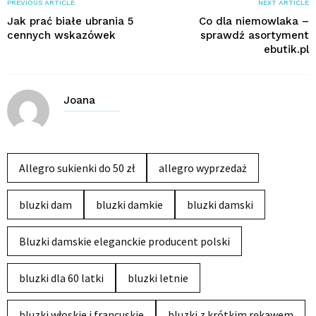
PREVIOUS ARTICLE
NEXT ARTICLE
Jak prać białe ubrania 5
Co dla niemowlaka –
cennych wskazówek
sprawdź asortyment
ebutik.pl
Joana
Allegro sukienki do 50 zł
allegro wyprzedaż
bluzki dam
bluzki damkie
bluzki damski
Bluzki damskie eleganckie producent polski
bluzki dla 60 latki
bluzki letnie
bluzki włoskie i francuskie
bluzki z krótkim rękawem