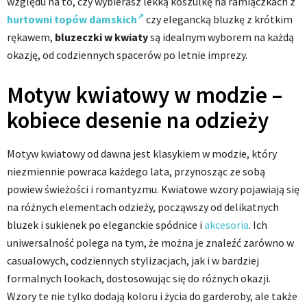
względu na to, czy wybierasz lekką koszulkę na ramiączkach z
hurtowni topów damskich
czy elegancką bluzkę z krótkim
rękawem,
bluzeczki w kwiaty
są idealnym wyborem na każdą
okazję, od codziennych spacerów po letnie imprezy.
Motyw kwiatowy w modzie –
kobiece desenie na odzieży
Motyw kwiatowy od dawna jest klasykiem w modzie, który
niezmiennie powraca każdego lata, przynosząc ze sobą
powiew świeżości i romantyzmu. Kwiatowe wzory pojawiają się
na różnych elementach odzieży, począwszy od delikatnych
bluzek i sukienek po eleganckie spódnice i
akcesoria
. Ich
uniwersalność polega na tym, że można je znaleźć zarówno w
casualowych, codziennych stylizacjach, jak i w bardziej
formalnych lookach, dostosowując się do różnych okazji.
Wzory te nie tylko dodają koloru i życia do garderoby, ale także