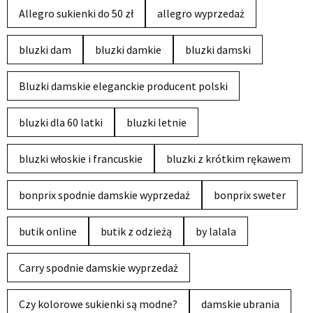
Allegro sukienki do 50 zł
allegro wyprzedaż
bluzki dam
bluzki damkie
bluzki damski
Bluzki damskie eleganckie producent polski
bluzki dla 60 latki
bluzki letnie
bluzki włoskie i francuskie
bluzki z krótkim rękawem
bonprix spodnie damskie wyprzedaż
bonprix sweter
butik online
butik z odzieżą
by lalala
Carry spodnie damskie wyprzedaż
Czy kolorowe sukienki są modne?
damskie ubrania