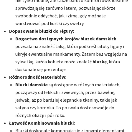
nie tylko modne, ale także bardzo komfortowe. Idealnie
sprawdzają się zarówno latem, pozwalając skórze
swobodnie oddychać, jak i zimą, gdy można je
warstwować pod kurtki czy swetry.
Dopasowanie bluzki do Figury:
Bogactwo dostępnych krojów bluzek damskich
pozwala na znaleźć taką, która podkreśli atuty figury i
ukryje ewentualne mankamenty. Zatem bez względu na
sylwetkę, każda kobieta może znaleźć
bluzkę
, która
doskonale się prezentuje.
Różnorodność Materiałów:
Bluzki damskie
są dostępne w różnych materiałach,
począwszy od lekkich i zwiewnych, przez bawełnę,
jedwab, aż po bardziej eleganckie tkaniny, takie jak
satyna czy koronka. To pozwala dostosować je do
różnych okazji i pór roku.
Łatwość Kombinowania bluzki:
Bluzki doskonale komponują się z innymi elementami