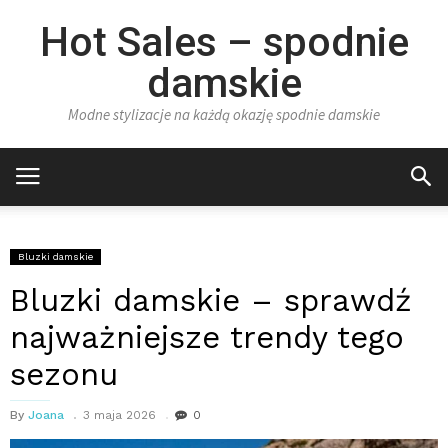
Hot Sales – spodnie
damskie
Modne stylizacje na każdą okazję spodnie damskie
Bluzki damskie
Bluzki damskie – sprawdź
najważniejsze trendy tego
sezonu
By
Joana
3 maja 2026
0