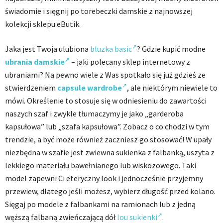
świadomie i sięgnij po torebeczki damskie z najnowszej
kolekcji sklepu eButik.
Jaka jest Twoja ulubiona
bluzka basic
? Gdzie kupić modne
ubrania damskie
– jaki polecany sklep internetowy z
ubraniami? Na pewno wiele z Was spotkało się już gdzieś ze
stwierdzeniem
capsule wardrobe
, ale niektórym niewiele to
mówi. Określenie to stosuje się w odniesieniu do zawartości
naszych szaf i zwykle tłumaczymy je jako „garderoba
kapsułowa” lub „szafa kapsułowa”. Zobacz o co chodzi w tym
trendzie, a być może również zaczniesz go stosować! W upały
niezbędna w szafie jest zwiewna sukienka z falbanką, uszyta z
lekkiego materiału bawełnianego lub wiskozowego. Taki
model zapewni Ci eteryczny look i jednocześnie przyjemny
przewiew, dlatego jeśli możesz, wybierz długość przed kolano.
Sięgaj po modele z falbankami na ramionach lub z jedną
węższą falbaną zwieńczającą dół
lou sukienki
.