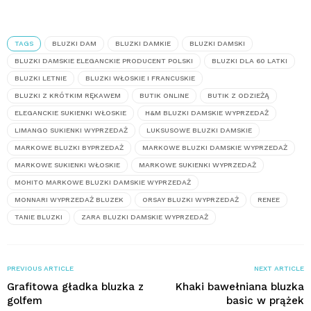
TAGS
BLUZKI DAM
BLUZKI DAMKIE
BLUZKI DAMSKI
BLUZKI DAMSKIE ELEGANCKIE PRODUCENT POLSKI
BLUZKI DLA 60 LATKI
BLUZKI LETNIE
BLUZKI WŁOSKIE I FRANCUSKIE
BLUZKI Z KRÓTKIM RĘKAWEM
BUTIK ONLINE
BUTIK Z ODZIEŻĄ
ELEGANCKIE SUKIENKI WŁOSKIE
H&M BLUZKI DAMSKIE WYPRZEDAŻ
LIMANGO SUKIENKI WYPRZEDAŻ
LUKSUSOWE BLUZKI DAMSKIE
MARKOWE BLUZKI BYPRZEDAŻ
MARKOWE BLUZKI DAMSKIE WYPRZEDAŻ
MARKOWE SUKIENKI WŁOSKIE
MARKOWE SUKIENKI WYPRZEDAŻ
MOHITO MARKOWE BLUZKI DAMSKIE WYPRZEDAŻ
MONNARI WYPRZEDAŻ BLUZEK
ORSAY BLUZKI WYPRZEDAŻ
RENEE
TANIE BLUZKI
ZARA BLUZKI DAMSKIE WYPRZEDAŻ
PREVIOUS ARTICLE
NEXT ARTICLE
Grafitowa gładka bluzka z
Khaki bawełniana bluzka
golfem
basic w prążek