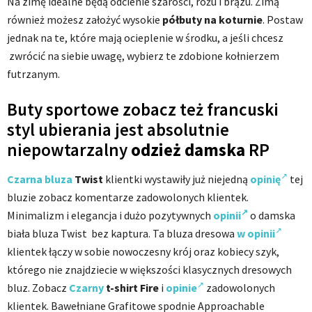
Na zimę idealne będą odcienie szarości, różu i brązu. Zimą
również możesz założyć wysokie
półbuty na koturnie
. Postaw
jednak na te, które mają ocieplenie w środku, a jeśli chcesz
zwrócić na siebie uwagę, wybierz te zdobione kołnierzem
futrzanym.
Buty sportowe zobacz też francuski
styl ubierania jest absolutnie
niepowtarzalny
odzież damska
RP
Czarna bluza
Twist
klientki wystawiły już niejedną
opinię
tej
bluzie zobacz komentarze
zadowolonych klientek.
Minimalizm i elegancja i dużo pozytywnych
opinii
o
damska
b
iała bluza Twist bez kaptura. Ta bluza dresowa
w opinii
klientek łączy w sobie nowoczesny krój oraz kobiecy szyk,
którego nie znajdziecie w większości klasycznych dresowych
bluz. Zobacz
Czarny
t-shirt Fire
i
opinie
zadowolonych
klientek. Bawełniane Grafitowe spodnie Approachable