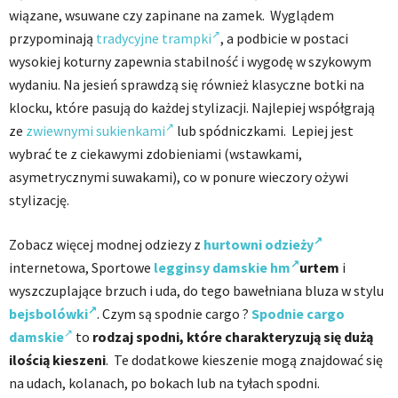
wiązane, wsuwane czy zapinane na zamek. Wyglądem
przypominają
tradycyjne trampki
, a podbicie w postaci
wysokiej koturny zapewnia stabilność i wygodę w szykowym
wydaniu. Na jesień sprawdzą się również klasyczne botki na
klocku, które pasują do każdej stylizacji. Najlepiej współgrają
ze
zwiewnymi sukienkami
lub spódniczkami. Lepiej jest
wybrać te z ciekawymi zdobieniami (wstawkami,
asymetrycznymi suwakami), co w ponure wieczory ożywi
stylizację.
Zobacz więcej modnej odziezy z
hurtowni odzieży
internetowa, Sportowe
legginsy damskie hm
urtem
i
wyszczuplające brzuch i uda, do tego bawełniana bluza w stylu
bejsbolówki
. Czym są spodnie cargo ?
Spodnie cargo
damskie
to
rodzaj spodni, które charakteryzują się dużą
ilością kieszeni
. Te dodatkowe kieszenie mogą znajdować się
na udach, kolanach, po bokach lub na tyłach spodni.