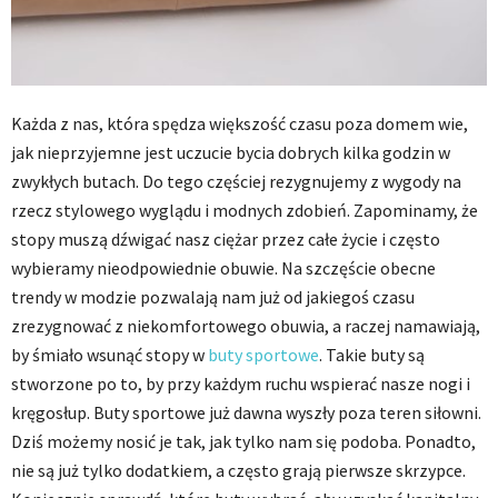
Każda z nas, która spędza większość czasu poza domem wie,
jak nieprzyjemne jest uczucie bycia dobrych kilka godzin w
zwykłych butach. Do tego częściej rezygnujemy z wygody na
rzecz stylowego wyglądu i modnych zdobień. Zapominamy, że
stopy muszą dźwigać nasz ciężar przez całe życie i często
wybieramy nieodpowiednie obuwie. Na szczęście obecne
trendy w modzie pozwalają nam już od jakiegoś czasu
zrezygnować z niekomfortowego obuwia, a raczej namawiają,
by śmiało wsunąć stopy w
buty sportowe
. Takie buty są
stworzone po to, by przy każdym ruchu wspierać nasze nogi i
kręgosłup. Buty sportowe już dawna wyszły poza teren siłowni.
Dziś możemy nosić je tak, jak tylko nam się podoba. Ponadto,
nie są już tylko dodatkiem, a często grają pierwsze skrzypce.