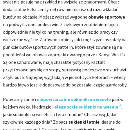
świetnie pasuje na przykład na wyjście ze znajomymi. Chcąc
dodać sobie kilka centymetrów nie musisz od razu wkładać
butów na obcasie. Możesz wybrać wygodne
obuwie sportowe
na podwyższonej podeszwie. Z ciekawym zdobieniem będą
odpowiednie nie tylko na trening, ale również do pracy czy
wieczorne wyjście. Zarówno kobiety jak i mężczyźni oszalały na
punkcie butów sportowych pattern, które stylizowane są na
podobieństwo obuwia zaprojektowanego przez Kanye West’a.
Są one sznurowane, mają charakterystyczny kształt
przystosowujący się do stopy, sprężystą podeszwę oraz uchwyt
z tyłu buta. Najlepiej wyglądają w jednolitych kolorach – wtedy
bardzo łatwo jest je dopasować do pozostałej części garderoby.
Polecamy tanie i
niepowtarzalne sukienki na wesele
pań w
każdym wieku. Niedrogie i
eleganckie sukienki na wesele
,
j
akie sukienki na wesele są teraz modne?
Chcesz wyglądać
szykownie każdego dnia? Zobacz
sukienki letnie
idealne do
pracy i na weekend. Czy wypada nosić
sukienki
pod zwykła