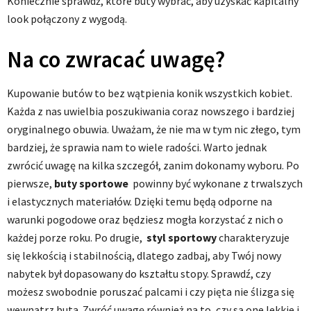
Koniecznie sprawdź, które buty wybrać, aby uzyskać kapitalny
look połączony z wygodą.
Na co zwracać uwagę?
Kupowanie butów to bez wątpienia konik wszystkich kobiet.
Każda z nas uwielbia poszukiwania coraz nowszego i bardziej
oryginalnego obuwia. Uważam, że nie ma w tym nic złego, tym
bardziej, że sprawia nam to wiele radości. Warto jednak
zwrócić uwagę na kilka szczegół, zanim dokonamy wyboru. Po
pierwsze,
buty sportowe
powinny być wykonane z trwalszych
i elastycznych materiałów. Dzięki temu będą odporne na
warunki pogodowe oraz będziesz mogła korzystać z nich o
każdej porze roku. Po drugie,
styl sportowy
charakteryzuje
się lekkością i stabilnością, dlatego zadbaj, aby Twój nowy
nabytek był dopasowany do kształtu stopy. Sprawdź, czy
możesz swobodnie poruszać palcami i czy pięta nie ślizga się
wewnątrz buta. Zwróć uwagę również na to, czy są one lekkie i