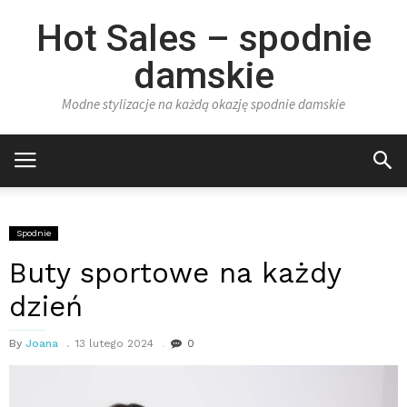
Hot Sales – spodnie
damskie
Modne stylizacje na każdą okazję spodnie damskie
Spodnie
Buty sportowe na każdy
dzień
By
Joana
13 lutego 2024
0