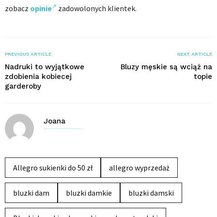
zobacz
opinie
zadowolonych klientek.
PREVIOUS ARTICLE
NEXT ARTICLE
Nadruki to wyjątkowe
Bluzy męskie są wciąż na
zdobienia kobiecej
topie
garderoby
Joana
Allegro sukienki do 50 zł
allegro wyprzedaż
bluzki dam
bluzki damkie
bluzki damski