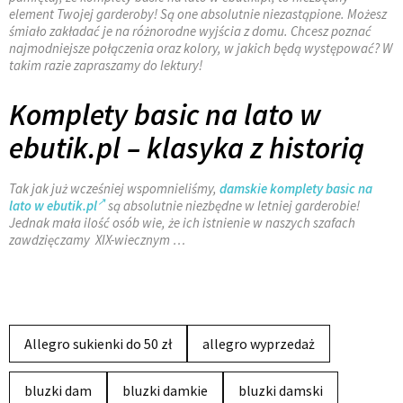
element Twojej garderoby! Są one absolutnie niezastąpione. Możesz
śmiało zakładać je na różnorodne wyjścia z domu. Chcesz poznać
najmodniejsze połączenia oraz kolory, w jakich będą występować? W
takim razie zapraszamy do lektury!
Komplety basic na lato w
ebutik.pl – klasyka z historią
Tak jak już wcześniej wspomnieliśmy,
damskie komplety basic na
lato w ebutik.pl
są absolutnie niezbędne w letniej garderobie!
Jednak mała ilość osób wie, że ich istnienie w naszych szafach
zawdzięczamy XIX-wiecznym …
Allegro sukienki do 50 zł
allegro wyprzedaż
bluzki dam
bluzki damkie
bluzki damski