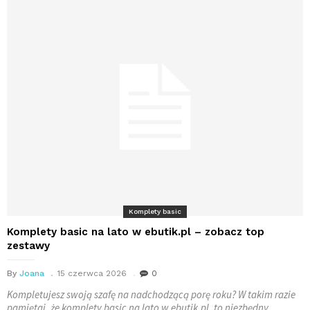
Komplety basic
Komplety basic na lato w ebutik.pl – zobacz top
zestawy
By
Joana
15 czerwca 2026
0
Kompletujesz swoją szafę na nadchodzącą porę roku? W takim razie
pamiętaj, że komplety basic na lato w ebutik.pl, to niezbędny