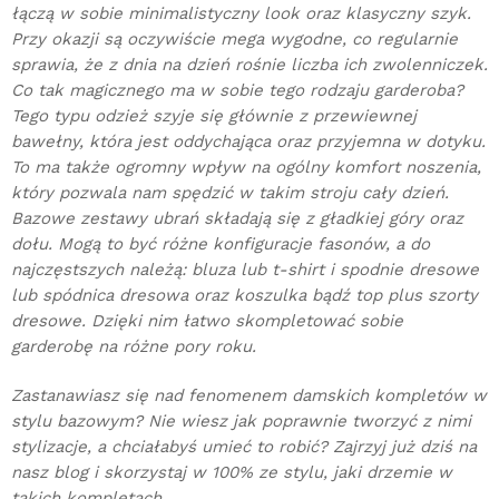
łączą w sobie minimalistyczny look oraz klasyczny szyk.
Przy okazji są oczywiście mega wygodne, co regularnie
sprawia, że z dnia na dzień rośnie liczba ich zwolenniczek.
Co tak magicznego ma w sobie tego rodzaju garderoba?
Tego typu odzież szyje się głównie z przewiewnej
bawełny, która jest oddychająca oraz przyjemna w dotyku.
To ma także ogromny wpływ na ogólny komfort noszenia,
który pozwala nam spędzić w takim stroju cały dzień.
Bazowe zestawy ubrań składają się z gładkiej góry oraz
dołu. Mogą to być różne konfiguracje fasonów, a do
najczęstszych należą: bluza lub t-shirt i spodnie dresowe
lub spódnica dresowa oraz koszulka bądź top plus szorty
dresowe. Dzięki nim łatwo skompletować sobie
garderobę na różne pory roku.
Zastanawiasz się nad fenomenem damskich kompletów w
stylu bazowym? Nie wiesz jak poprawnie tworzyć z nimi
stylizacje, a chciałabyś umieć to robić? Zajrzyj już dziś na
nasz blog i skorzystaj w 100% ze stylu, jaki drzemie w
takich kompletach.