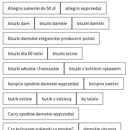
Allegro sukienki do 50 zł
allegro wyprzedaż
bluzki dam
bluzki damkie
bluzki damski
Bluzki damskie eleganckie producent polski
bluzki dla 60 latki
bluzki letnie
bluzki włoskie i francuskie
bluzki z krótkim rękawem
bonprix spodnie damskie wyprzedaż
bonprix sweter
butik online
butik z odzieżą
by lalala
Carry spodnie damskie wyprzedaż
Czy kolorowe sukienki są modne?
damskie ubrania