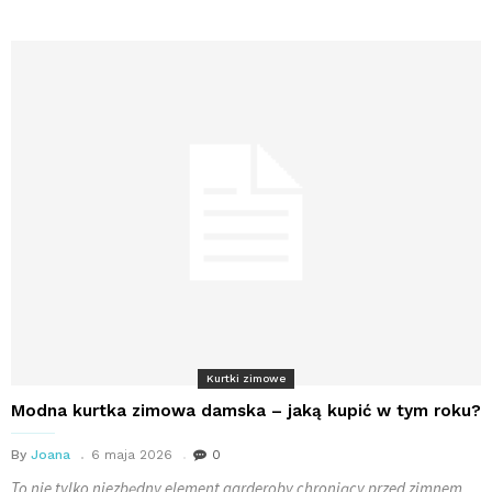
Kurtki zimowe
Modna kurtka zimowa damska – jaką kupić w tym roku?
By
Joana
6 maja 2026
0
To nie tylko niezbędny element garderoby chroniący przed zimnem,