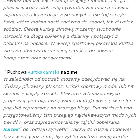
również pokusić się o zakup długiego modelu o kroju
płaszcza, który otuli całą sylwetkę. Nie można również
zapomnieć o kożuchach wykonanych z ekologicznego
futra, które można nosić zarówno do spodni, jak również
spódnic. Ciepłą kurtkę zimową możemy swobodnie
narzucić na długą sukienkę z dzianiny i połączyć z
botkami na obcasie. W wersji sportowej pikowana kurtka
zimowa stworzy harmonijną całość z dresowym
kompletem oraz sneakersami.
Puchowa
Kurtka damska
na zime
W zależności od potrzeb możemy zdecydować się na
dłuższy pikowany płaszcz, krótki sportowy model lub hit
sezonu – ciepły kożuch. Efektownych sezonowych
propozycji jest naprawdę wiele, dlatego aby się w nich nie
pogubić zapraszamy na naszego bloga. Dla modnych pań
przygotowaliśmy tam przegląd najciekawszych modowych
trendów oraz zaprezentowaliśmy tajniki dobierania
kurtek
do rodzaju sylwetki. Zajrzyj do naszej modowej
bazy wiedzy już teraz, by szybko znaleźć swoją kurtkę