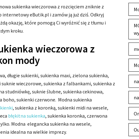
inowa sukienka wieczorowa z rozcięciem zniknie z
Mo
nternetowy eButik.pl i zamów ją już dziś. Odkryj
żdą okazję, które pomogą Ci wyróżnić się z tłumu i
MO
żdym kroku.
wy
ukienka wieczorowa z
mo
ykon mody
Mo
, długie sukienki, sukienka maxi, zielona sukienka,
na
ci suknie wieczorowe, sukienka z falbankami, sukienka z
 na studniówkę, suknie ślubne, sukienka cekinowa,
na
nka boho, sukienki czerwone. Modna sukienka
ukienki
, sukienka z koronką, sukienki midi na wesele,
Or
leca
błękitna sukienka
, sukienka koronka, czerwona
e tylko. Modna elegancka sukienka na wesele,
Ou
nia idealna na wielkie imprezy.