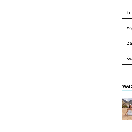
to
wy
Za
św
WAR