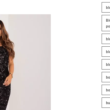
bl
Bl
po
bl
bl
bl
bo
bo
bu