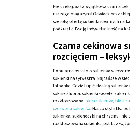
Nie czekaj, aż ta wyjątkowa czarna cek
naszego magazynu! Odwiedź nasz sklep i
szeroką ofertę sukienki idealnych na ka
podkreślić Twoją indywidualność na ka
Czarna cekinowa s
rozcięciem – leks
Popularna ostatnio sukienka wieczorowa
sukienki na sylwestra. Najtańsze w sie
falbanką. Gdzie kupić idealną sukienke
suknie ślubna, sukienki wesele, sukie
rozkloszowana,
biała sukienka
,
białe s
czerwona sukienka
. Nasza stylistka po
sukienka, sukieneczki na chrzciny i ni
rozkloszowana sukienka jest bez wątpie