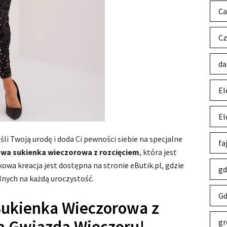
Ca
Cz
da
El
El
śli Twoją urodę i doda Ci pewności siebie na specjalne
fa
owa sukienka wieczorowa z rozcięciem
, która jest
tkowa kreacja jest dostępna na stronie eButik.pl, gdzie
gd
alnych na każdą uroczystość.
Gd
Sukienka Wieczorowa z
a Gwiazda Wieczoru!
gr