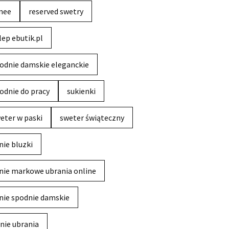
nee
reserved swetry
lep ebutik.pl
odnie damskie eleganckie
odnie do pracy
sukienki
eter w paski
sweter świąteczny
nie bluzki
nie markowe ubrania online
nie spodnie damskie
nie ubrania