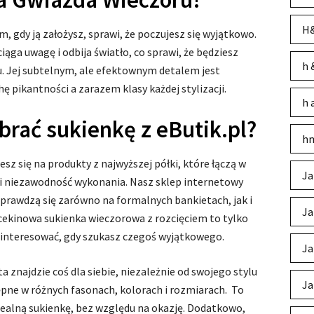
H&
, gdy ją założysz, sprawi, że poczujesz się wyjątkowo.
iąga uwagę i odbija światło, co sprawi, że będziesz
h 
u. Jej subtelnym, ale efektownym detalem jest
hę pikantności a zarazem klasy każdej stylizacji.
h 
rać sukienkę z eButik.pl?
hm
esz się na produkty z najwyższej półki, które łączą w
Ja
 i niezawodność wykonania. Nasz sklep internetowy
sprawdzą się zarówno na formalnych bankietach, jak i
Ja
 cekinowa sukienka wieczorowa z rozcięciem to tylko
zainteresować, gdy szukasz czegoś wyjątkowego.
Ja
ta znajdzie coś dla siebie, niezależnie od swojego stylu
Ja
tępne w różnych fasonach, kolorach i rozmiarach. To
dealną sukienkę, bez względu na okazję. Dodatkowo,