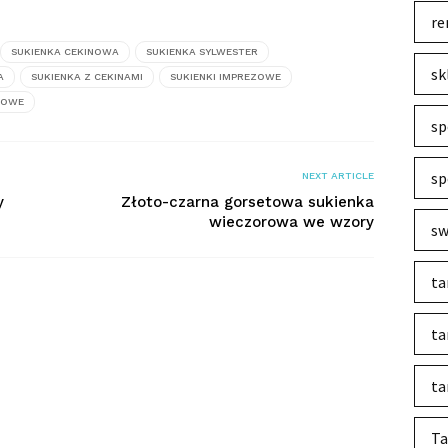
re
SUKIENKA CEKINOWA
SUKIENKA SYLWESTER
sk
A
SUKIENKA Z CEKINAMI
SUKIENKI IMPREZOWE
ROWE
sp
sp
NEXT ARTICLE
y
Złoto-czarna gorsetowa sukienka
wieczorowa we wzory
sw
ta
ta
ta
Ta