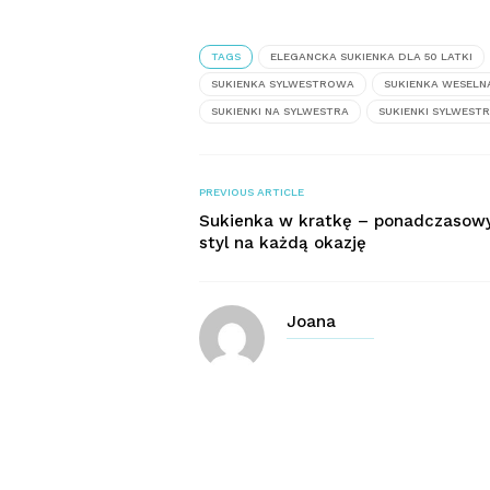
TAGS
ELEGANCKA SUKIENKA DLA 50 LATKI
SUKIENKA SYLWESTROWA
SUKIENKA WESELN
SUKIENKI NA SYLWESTRA
SUKIENKI SYLWEST
PREVIOUS ARTICLE
Sukienka w kratkę – ponadczasow
styl na każdą okazję
Joana