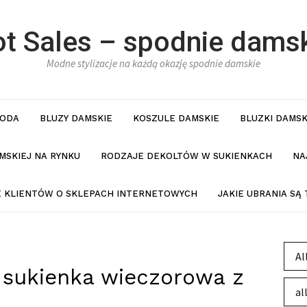
t Sales – spodnie dams
Modne stylizacje na każdą okazję spodnie damskie
ODA
BLUZY DAMSKIE
KOSZULE DAMSKIE
BLUZKI DAMSK
MSKIEJ NA RYNKU
RODZAJE DEKOLTÓW W SUKIENKACH
NA
IE KLIENTÓW O SKLEPACH INTERNETOWYCH
JAKIE UBRANIA SĄ
Al
 sukienka wieczorowa z
al