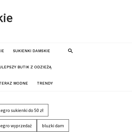
kie
IE
SUKIENKI DAMSKIE
JLEPSZY BUTIK Z ODZIEŻĄ
 TERAZ MODNE
TRENDY
legro sukienki do 50 zł
legro wyprzedaż
bluzki dam