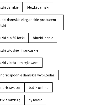
uzki damkie
bluzki damski
uzki damskie eleganckie producent
lski
uzki dla 60 latki
bluzki letnie
uzki włoskie i francuskie
uzki z krótkim rękawem
nprix spodnie damskie wyprzedaż
nprix sweter
butik online
tik z odzieżą
by lalala