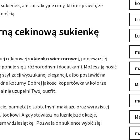
ko
sukienek, ale i atrakcyjne ceny, które sprawią, że
nością.
Li
arną cekinową sukienkę
Lu
ma
rnej cekinowej
sukienko wieczorowe
j, ponieważ jej
mponuje się z różnorodnymi dodatkami. Możesz ją nosić
ma
 stylizacji wyszukanej elegancji, albo postawić na
odne koturny. Dobrej jakości kopertówka w kolorze
Ma
lnie uzupełni Twój outfit.
ma
ście, pamiętaj o subtelnym makijażu oraz wyrazistej
 lookowi. A gdy stawiasz na luźniejsze okazje,
Ma
m w dziesiątkę. Pozwala on sukience wybić się i
ma