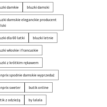
uzki damkie
bluzki damski
uzki damskie eleganckie producent
lski
uzki dla 60 latki
bluzki letnie
uzki włoskie i francuskie
uzki z krótkim rękawem
nprix spodnie damskie wyprzedaż
nprix sweter
butik online
tik z odzieżą
by lalala