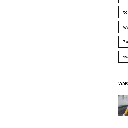
to
wy
Za
św
WAR