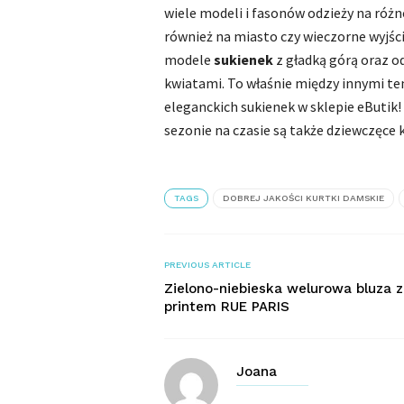
wiele modeli i fasonów odzieży na róż
również na miasto czy wieczorne wyjś
modele
sukienek
z gładką górą oraz 
kwiatami. To właśnie między innymi ten
eleganckich sukienek w sklepie eButi
sezonie na czasie są także dziewczęce
TAGS
DOBREJ JAKOŚCI KURTKI DAMSKIE
PREVIOUS ARTICLE
Zielono-niebieska welurowa bluza z
printem RUE PARIS
Joana