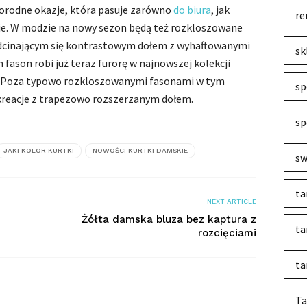
norodne okazje, która pasuje zarówno
do biura
, jak
re
cie. W modzie na nowy sezon będą też rozkloszowane
odcinającym się kontrastowym dołem z wyhaftowanymi
sk
 fason robi już teraz furorę w najnowszej kolekcji
k! Poza typowo rozkloszowanymi fasonami w tym
sp
 kreacje z trapezowo rozszerzanym dołem.
sp
JAKI KOLOR KURTKI
NOWOŚCI KURTKI DAMSKIE
sw
ta
NEXT ARTICLE
Żółta damska bluza bez kaptura z
ta
rozcięciami
ta
Ta