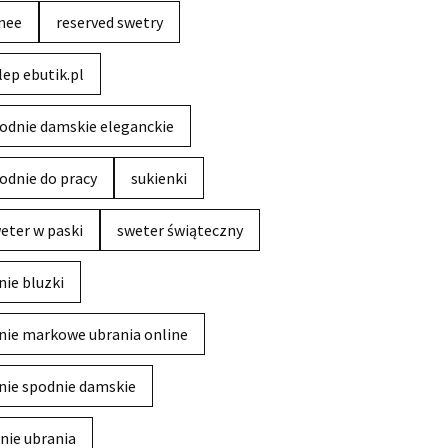
nee
reserved swetry
lep ebutik.pl
odnie damskie eleganckie
odnie do pracy
sukienki
eter w paski
sweter świąteczny
nie bluzki
nie markowe ubrania online
nie spodnie damskie
nie ubrania