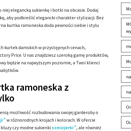
Mo
 niej elegancką sukienkę i botki na obcasie. Dodaj
ę, aby podkreślić elegancki charakter stylizacji. Bez
MO
arna kurtka ramoneska doda pewności siebie i stylu
wy
mo
ych kurtek damskich w przystępnych cenach,
tory Price. U nas znajdziesz szeroką gamę produktów,
Mo
wy będzie na najwyższym poziomie, a Twoi klienci
nabytków.
na
rtka ramoneska z
na
ylko
Or
cenią możliwość rozbudowania swojej garderoby o
ji
w różnorodnych krojach i kolorach. W ofercie
Ou
 bluzy czy modne sukienki
szmizjerki
, ale również