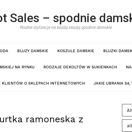
t Sales – spodnie dams
Modne stylizacje na każdą okazję spodnie damskie
ODA
BLUZY DAMSKIE
KOSZULE DAMSKIE
BLUZKI DAMSK
MSKIEJ NA RYNKU
RODZAJE DEKOLTÓW W SUKIENKACH
NA
IE KLIENTÓW O SKLEPACH INTERNETOWYCH
JAKIE UBRANIA SĄ
Al
urtka ramoneska z
al