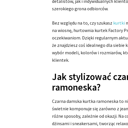
detalistów, jak i indywidualnych klient
szerokiego grona odbiorców.
Bez względu na to, czy szukasz
kurtki
n
na wiosnę, hurtownia kurtek Factory P
oczekiwaniom. Dzięki regularnym akt
że znajdziesz coś idealnego dla siebie
wybór modeli, kolorów i rozmiarów, któ
klientek.
Jak stylizować cz
ramoneska?
Czarna damska kurtka ramoneska to ni
świetnie komponuje się zarówno z jeans
różne sposoby, zależnie od okazji. Na c
dżinsami i sneakersami, tworząc relaxo