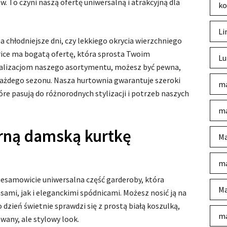
ów. To czyni naszą ofertę uniwersalną i atrakcyjną dla
ko
Li
a chłodniejsze dni, czy lekkiego okrycia wierzchniego
rice ma bogatą ofertę, która sprosta Twoim
Lu
ualizacjom naszego asortymentu, możesz być pewna,
 każdego sezonu. Nasza hurtownia gwarantuje szeroki
ma
re pasują do różnorodnych stylizacji i potrzeb naszych
ma
arną damską kurtkę
Ma
ma
esamowicie uniwersalna część garderoby, która
Ma
ami, jak i eleganckimi spódnicami. Możesz nosić ją na
o dzień świetnie sprawdzi się z prostą białą koszulką,
ma
wany, ale stylowy look.