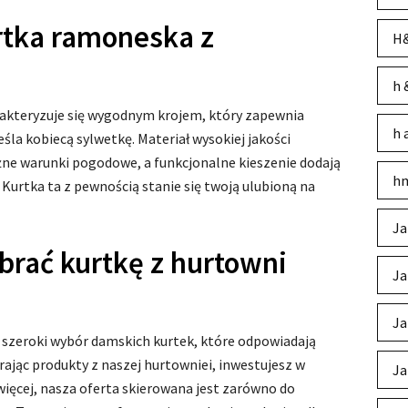
rtka ramoneska z
H&
h 
akteryzuje się wygodnym krojem, który zapewnia
h 
la kobiecą sylwetkę. Materiał wysokiej jakości
żne warunki pogodowe, a funkcjonalne kieszenie dodają
hm
. Kurtka ta z pewnością stanie się twoją ulubioną na
Ja
brać kurtkę z hurtowni
Ja
Ja
e szeroki wybór damskich kurtek, które odpowiadają
jąc produkty z naszej hurtowniei, inwestujesz w
Ja
więcej, nasza oferta skierowana jest zarówno do