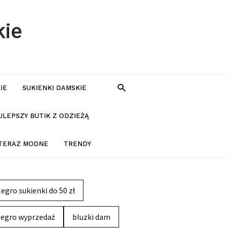
kie
IE
SUKIENKI DAMSKIE
JLEPSZY BUTIK Z ODZIEŻĄ
 TERAZ MODNE
TRENDY
legro sukienki do 50 zł
legro wyprzedaż
bluzki dam