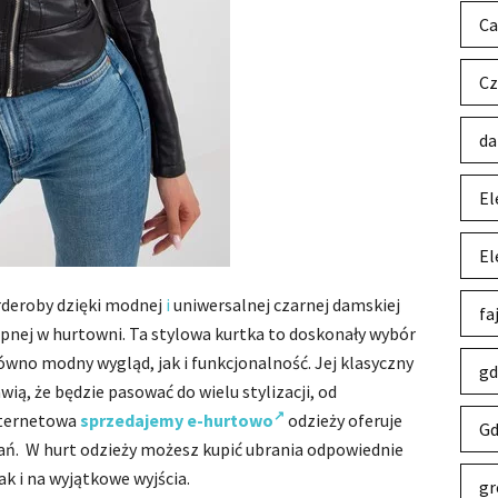
Ca
Cz
da
El
El
rderoby dzięki modnej
i
uniwersalnej czarnej damskiej
fa
pnej w hurtowni. Ta stylowa kurtka to doskonały wybór
równo modny wygląd, jak i funkcjonalność. Jej klasyczny
gd
ią, że będzie pasować do wielu stylizacji, od
Internetowa
sprzedajemy e-hurtowo
odzieży oferuje
Gd
rań. W hurt odzieży możesz kupić ubrania odpowiednie
ak i na wyjątkowe wyjścia.
gr