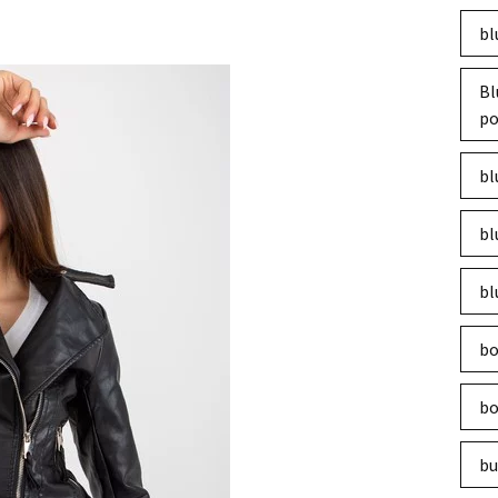
bl
Bl
po
bl
bl
bl
bo
bo
bu