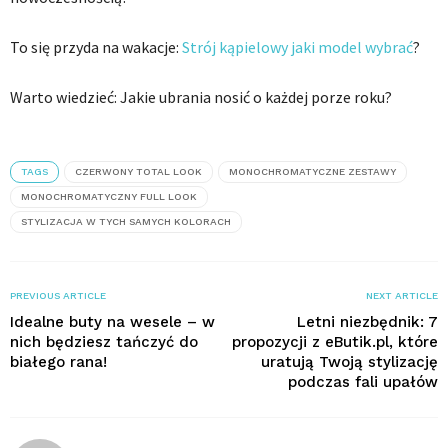
To się przyda na wakacje:
Strój kąpielowy jaki model wybrać
?
Warto wiedzieć: Jakie ubrania nosić o każdej porze roku?
TAGS
CZERWONY TOTAL LOOK
MONOCHROMATYCZNE ZESTAWY
MONOCHROMATYCZNY FULL LOOK
STYLIZACJA W TYCH SAMYCH KOLORACH
PREVIOUS ARTICLE
NEXT ARTICLE
Idealne buty na wesele – w
Letni niezbędnik: 7
nich będziesz tańczyć do
propozycji z eButik.pl, które
białego rana!
uratują Twoją stylizację
podczas fali upałów