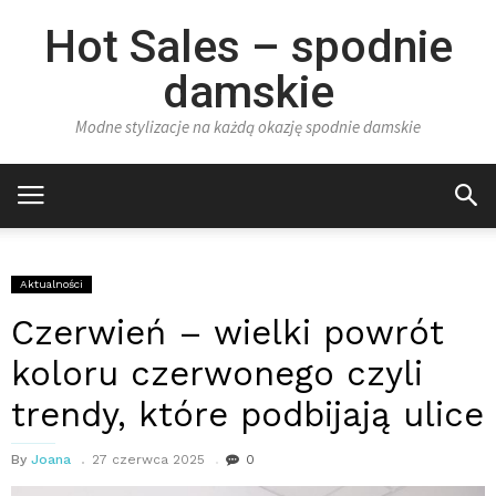
Hot Sales – spodnie
damskie
Modne stylizacje na każdą okazję spodnie damskie
Aktualności
Czerwień – wielki powrót
koloru czerwonego czyli
trendy, które podbijają ulice
By
Joana
27 czerwca 2025
0