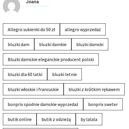
Joana
Allegro sukienki do 50 zł
allegro wyprzedaż
bluzki dam
bluzki damkie
bluzki damski
Bluzki damskie eleganckie producent polski
bluzki dla 60 latki
bluzki letnie
bluzki włoskie i francuskie
bluzki z krótkim rękawem
bonprix spodnie damskie wyprzedaż
bonprix sweter
butik online
butik z odzieżą
by lalala