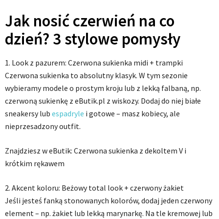
Jak nosić czerwień na co
dzień? 3 stylowe pomysły
1. Look z pazurem: Czerwona sukienka midi + trampki
Czerwona sukienka to absolutny klasyk. W tym sezonie
wybieramy modele o prostym kroju lub z lekką falbaną, np.
czerwoną sukienkę z eButik.pl z wiskozy. Dodaj do niej białe
sneakersy lub
espadryle
i gotowe – masz kobiecy, ale
nieprzesadzony outfit.
Znajdziesz w eButik: Czerwona sukienka z dekoltem V i
krótkim rękawem
2. Akcent koloru: Beżowy total look + czerwony żakiet
Jeśli jesteś fanką stonowanych kolorów, dodaj jeden czerwony
element – np. żakiet lub lekką marynarkę. Na tle kremowej lub