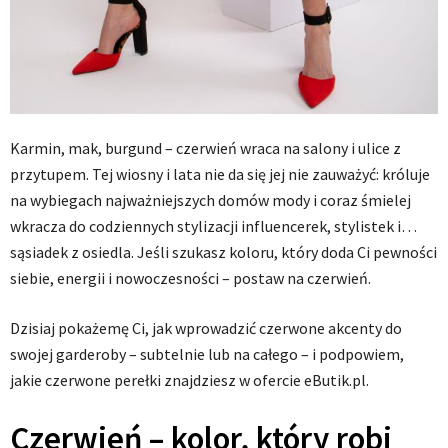
Karmin, mak, burgund – czerwień wraca na salony i ulice z
przytupem. Tej wiosny i lata nie da się jej nie zauważyć: króluje
na wybiegach najważniejszych domów mody i coraz śmielej
wkracza do codziennych stylizacji influencerek, stylistek i…
sąsiadek z osiedla. Jeśli szukasz koloru, który doda Ci pewności
siebie, energii i nowoczesności – postaw na czerwień.
Dzisiaj pokażemę Ci, jak wprowadzić czerwone akcenty do
swojej garderoby – subtelnie lub na całego – i podpowiem,
jakie czerwone perełki znajdziesz w ofercie eButik.pl.
Czerwień – kolor, który robi