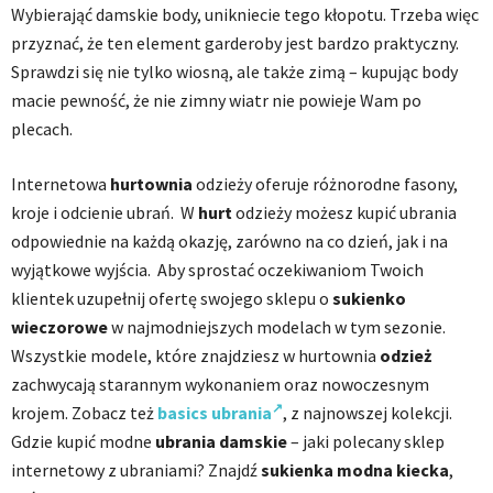
Wybierająć damskie body, unikniecie tego kłopotu. Trzeba więc
przyznać, że ten element garderoby jest bardzo praktyczny.
Sprawdzi się nie tylko wiosną, ale także zimą – kupując body
macie pewność, że nie zimny wiatr nie powieje Wam po
plecach.
Internetowa
hurtownia
odzieży oferuje różnorodne fasony,
kroje i odcienie ubrań. W
hurt
odzieży możesz kupić ubrania
odpowiednie na każdą okazję, zarówno na co dzień, jak i na
wyjątkowe wyjścia. Aby sprostać oczekiwaniom Twoich
klientek uzupełnij ofertę swojego sklepu o
sukienko
wieczorowe
w najmodniejszych modelach w tym sezonie.
Wszystkie modele, które znajdziesz w hurtownia
odzież
zachwycają starannym wykonaniem oraz nowoczesnym
krojem. Zobacz też
basics ubrania
, z najnowszej kolekcji.
Gdzie kupić modne
ubrania damskie
– jaki polecany sklep
internetowy z ubraniami? Znajdź
sukienka modna kiecka
,