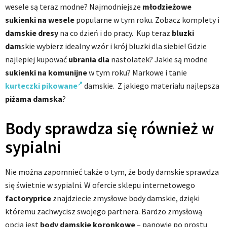
wesele są teraz modne?
Najmodniejsze
młodzieżowe
sukienki na wesele
popularne w tym roku. Zobacz komplety i
damskie dresy
na co dzień i do pracy. Kup teraz
bluzki
dam
skie wybierz idealny wzór i krój bluzki dla siebie! Gdzie
najlepiej kupować
ubrania dla
nastolatek? Jakie są modne
sukienki na komunijne
w tym roku? Markowe i tanie
kurteczki pikowane
damskie. Z jakiego materiału najlepsza
piżama damska
?
Body sprawdza się również w
sypialni
Nie można zapomnieć także o tym, że body damskie sprawdza
się świetnie w sypialni. W ofercie sklepu internetowego
factoryprice
znajdziecie zmysłowe body damskie, dzięki
któremu zachwycisz swojego partnera. Bardzo zmysłową
opcją jest
body damskie koronkowe
– panowie po prostu