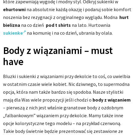
które zapewniają wygodę i modny styl. Odkryj sukienki w
ehurtowni
na absolutnie każdą okazję i podaruj sobie komfort
noszenia bez rezygnacji z oryginalnego wyglądu. Modna
hurt
bielizna
na co dzień
pod t shirts
na lato. Hurtownia
sukienke
na komunię i na co dzień, ubrania by olala.
Body z wiązaniami – must
have
Bluzki i sukienki z wiązaniami przy dekolcie to coś, co uwielbia
w ostatnim czasie wiele kobiet. Nic dziwnego, to supermodna
opcja, która nam także bardzo się spodoba. Nasze stylistki
mają dla Was wiele propozycji jeśli chodzi o
body z wiązaniem
– pierwszą z nich jest właśnie granatowe body z ozdobnym
„falbankowym” wiązaniem przy dekolcie. Mamy także inne
opcje kolorystyczne tego modelu – na przykład czerwoną.
Takie body świetnie będzie prezentować się zestawione ze