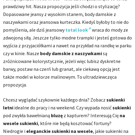
prawdziwy hit. Nasza propozycja jeśli chodzi o stylizację?
Dopasowane jeansy z wysokim stanem, body damskie z
naszywkami oraz jeansowa kurteczka. Kiedyś byłoby to nie do
pomyślenia, ale dziś jeansowy
total look
wraca do mody ze
zdwojoną siłą. Jeszcze tylko modne trampki i jesteś gotowa do
wyjścia z przyjaciółkami a nawet na przykład na randkę w parku
czy w kinie. Nasze
body damskie z naszywkami
są
zróżnicowane kolorystycznie, jeżeli więc lubisz dyskretne
barwy, postaw na czerń lub granat, ale ciekawą opcją jest
także model w kolorze malinowym. To ultradziewczęca
propozycja.
Chcesz wyglądać szykownie każdego dnia? Zobacz
sukienki
letni
idealne do pracy i na weekend. Czy wypada nosić
sukienki
pod zwykła bawełnianą
bluzę
z kapturem? Interesują Cię
na
wesele sukienki
, które nie będą kosztować fortuny?
Niedrogie i
eleganckie sukienki na wesele
, j
akie sukienki na