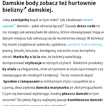
Damskie body zobacz też
hurtownie
bielizny
damskiej.
Jaką
szmizjerkę
kupić w tym roku? Jak zbudować
smart
casual
damski – jakie ubrania łączyć? Zasady
dress code
to
nic innego jak wskazówki do ubioru, które obowiązywać mają w
danym miejscu lub odnoszą się do konkretnej okazji. W kolekcji
tej marki znajdziecie sukienki, spódnice,
spodnie materiałowe
,
jeansy, bluzki, koszule, kardigany, narzutki oraz komplety
ubrań.
Marka By o la la
wie, że kobiety uwielbiają
komponować
stylizacje
w różnych stylach. Niektóre produkty
by olala
są eleganckie, inne utrzymane w stylu sportowym czy
nawiązujące do modnych tendencji.
Teraz możecie kupić
Spodnie z
lampasami
w militarnym stylu i uzupełnić je o
czarną, dwurzędową
damska marynarka
ze złotymi guzikami.
Czym się kierować wybierając modny
płaszcz damski
w tym
sezonie? Do jakiej figury najlepiej pasuje
kombinezon damski
i czy rzeczywiście wyszczupla sylwetkę?