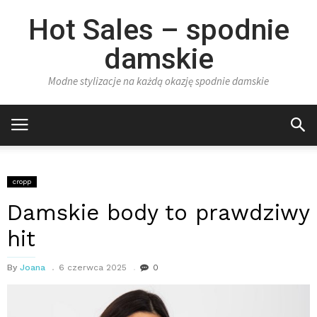
Hot Sales – spodnie
damskie
Modne stylizacje na każdą okazję spodnie damskie
cropp
Damskie body to prawdziwy
hit
By
Joana
6 czerwca 2025
0