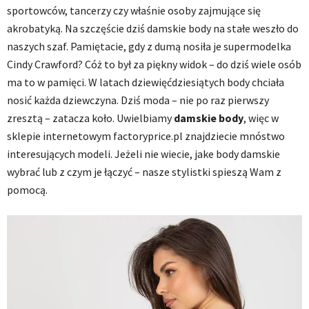
sportowców, tancerzy czy właśnie osoby zajmujące się
akrobatyką. Na szczęście dziś damskie body na stałe weszło do
naszych szaf. Pamiętacie, gdy z dumą nosiła je supermodelka
Cindy Crawford? Cóż to był za piękny widok – do dziś wiele osób
ma to w pamięci. W latach dziewięćdziesiątych body chciała
nosić każda dziewczyna. Dziś moda – nie po raz pierwszy
zresztą – zatacza koło. Uwielbiamy
damskie body
, więc w
sklepie internetowym factoryprice.pl znajdziecie mnóstwo
interesujących modeli. Jeżeli nie wiecie, jake body damskie
wybrać lub z czym je łączyć – nasze stylistki spieszą Wam z
pomocą.