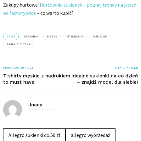
Zakupy hurtowe:
Hurtownia sukienek – poznaj trendy na jesień
od factoryprice
– co warto kupić?
TAGS
BERSHKA
DEZEE
INTIMISSIMI
PUDELEK
ZARA BIELIZNA
PREVIOUS ARTICLE
NEXT ARTICLE
T-shirty męskie z nadrukiem
Idealne sukienki na co dzień
to must have
– znajdź model dla siebie!
Joana
Allegro sukienki do 50 zł
allegro wyprzedaż