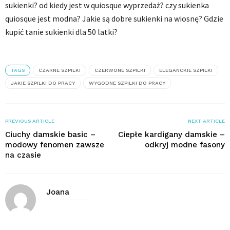
sukienki? od kiedy jest w quiosque wyprzedaż? czy sukienka
quiosque jest modna? Jakie są dobre sukienki na wiosnę? Gdzie
kupić tanie sukienki dla 50 latki?
TAGS
CZARNE SZPILKI
CZERWONE SZPILKI
ELEGANCKIE SZPILKI
JAKIE SZPILKI DO PRACY
WYGODNE SZPILKI DO PRACY
PREVIOUS ARTICLE
NEXT ARTICLE
Ciuchy damskie basic –
Ciepłe kardigany damskie –
modowy fenomen zawsze
odkryj modne fasony
na czasie
Joana