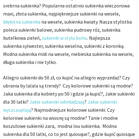
srebrna sukienka? Popularna ostatnio sukienka wieczorowa
maxi, złota sukienka, najpiękniejsze sukienki na wesele,
błękitna sukienka
na wesele, sukienka kwiaty. Nasza stylistka
poleca sukienki balowe, sukienka pudrowy róż, sukienka
butelkowa zieleń,
sukienki w stylu boho
. Najlepsza
sukienka sylwester, sukienka weselna, sukienki z koronką.
Modna sukienka midi na wesele, niebieska sukienka na wesele,
długa sukienka i nie tylko.
Allegro sukienki do 50 zł, co kupić na allegro wyprzedaż? Czy
ubrania by lalala są trendy? Czy kolorowe sukienki są modne?
Jaka sukienka dla kobiety po 50 i gdzie ja kupić?, Jakie sukienki
dla 30 latki?
Jakie sukienki odmładzają
?
Jakie sukienki
wyszczuplają
? Najmodniejsze kolorowe sukienki. Czy
kolorowe sukienki na wiosnę są modne? Tanie i modne
koszulowe sukienki zara, modna lou sukienka. Modna
sukienka dla 50 latki, co to jest quiosque?, gdzie kupić quiosque