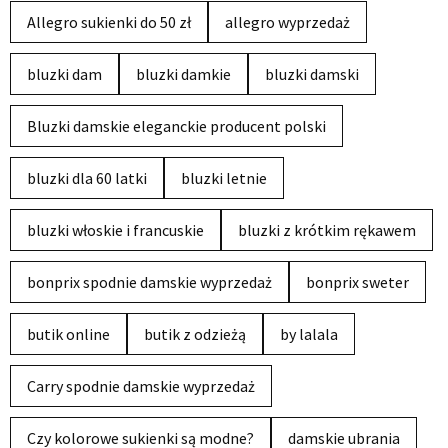
Allegro sukienki do 50 zł
allegro wyprzedaż
bluzki dam
bluzki damkie
bluzki damski
Bluzki damskie eleganckie producent polski
bluzki dla 60 latki
bluzki letnie
bluzki włoskie i francuskie
bluzki z krótkim rękawem
bonprix spodnie damskie wyprzedaż
bonprix sweter
butik online
butik z odzieżą
by lalala
Carry spodnie damskie wyprzedaż
Czy kolorowe sukienki są modne?
damskie ubrania