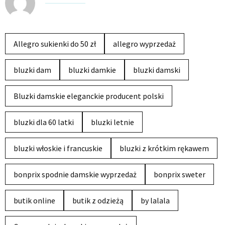
Allegro sukienki do 50 zł
allegro wyprzedaż
bluzki dam
bluzki damkie
bluzki damski
Bluzki damskie eleganckie producent polski
bluzki dla 60 latki
bluzki letnie
bluzki włoskie i francuskie
bluzki z krótkim rękawem
bonprix spodnie damskie wyprzedaż
bonprix sweter
butik online
butik z odzieżą
by lalala