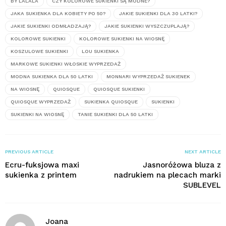
BY LALALA
CZY KOLOROWE SUKIENKI SĄ MODNE?
JAKA SUKIENKA DLA KOBIETY PO 50?
JAKIE SUKIENKI DLA 30 LATKI?
JAKIE SUKIENKI ODMŁADZAJĄ?
JAKIE SUKIENKI WYSZCZUPLAJĄ?
KOLOROWE SUKIENKI
KOLOROWE SUKIENKI NA WIOSNĘ
KOSZULOWE SUKIENKI
LOU SUKIENKA
MARKOWE SUKIENKI WŁOSKIE WYPRZEDAŻ
MODNA SUKIENKA DLA 50 LATKI
MONNARI WYPRZEDAŻ SUKIENEK
NA WIOSNĘ
QUIOSQUE
QUIOSQUE SUKIENKI
QUIOSQUE WYPRZEDAŻ
SUKIENKA QUIOSQUE
SUKIENKI
SUKIENKI NA WIOSNĘ
TANIE SUKIENKI DLA 50 LATKI
PREVIOUS ARTICLE
NEXT ARTICLE
Ecru-fuksjowa maxi
Jasnoróżowa bluza z
sukienka z printem
nadrukiem na plecach marki
SUBLEVEL
Joana