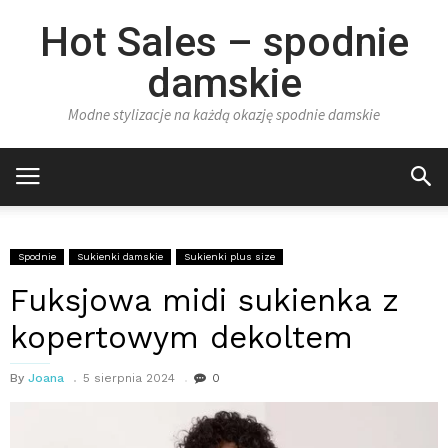
Hot Sales – spodnie
damskie
Modne stylizacje na każdą okazję spodnie damskie
Spodnie
Sukienki damskie
Sukienki plus size
Fuksjowa midi sukienka z
kopertowym dekoltem
By
Joana
5 sierpnia 2024
0