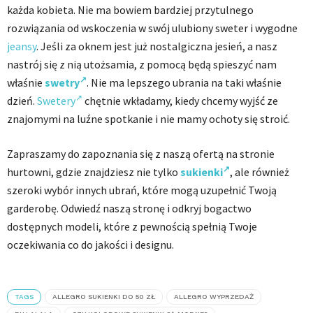
każda kobieta. Nie ma bowiem bardziej przytulnego
rozwiązania od wskoczenia w swój ulubiony sweter i wygodne
jeansy
. Jeśli za oknem jest już nostalgiczna jesień, a nasz
nastrój się z nią utożsamia, z pomocą będą spieszyć nam
właśnie
swetry
. Nie ma lepszego ubrania na taki właśnie
dzień.
Swetery
chętnie wkładamy, kiedy chcemy wyjść ze
znajomymi na luźne spotkanie i nie mamy ochoty się stroić.
Zapraszamy do zapoznania się z naszą ofertą na stronie
hurtowni, gdzie znajdziesz nie tylko
sukienki
, ale również
szeroki wybór innych ubrań, które mogą uzupełnić Twoją
garderobę. Odwiedź naszą stronę i odkryj bogactwo
dostępnych modeli, które z pewnością spełnią Twoje
oczekiwania co do jakości i designu.
TAGS
ALLEGRO SUKIENKI DO 50 ZŁ
ALLEGRO WYPRZEDAŻ