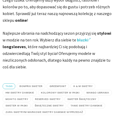
czego szuka. Oferujemy duży wybór długości, fasonów i
kolorów po to, aby dopasować się do gustu i potrzeb różnych
kobiet. Sprawdź już teraz naszą najnowszą kolekcję z naszego
sklepu
online
!
Najlepsze ubrania na nadchodzący sezon przyjrzyj się
stylowi
w modzie na ten rok. Wybierz dla siebie te
bluzki
longsleeves
, które najbardziej Ci się podobają i
odzwierciedlają Twój styl bycia! Oferujemy modele w
niezliczonych odsłonach, dlatego każdy na pewno znajdzie tu
coś dla siebie.
TAGS
BONPRIX SWETER
GREENPOINT
H & M SWETRY
HM SWETRY DAMSKIE
KOLOROWY SWETER W PASKI
MANGO UBRANIA
MOHITO SWETRY
RESERVED SWETRY
SWETER ŚWIĄTECZNY
SWETER W PASKI
ŚWIĄTECZNE SWETRY
TANIE SWETRY DAMSKIE
ZARA SWETRYM MARKOWE SWETRY DAMSKIE WYPRZEDAŻ