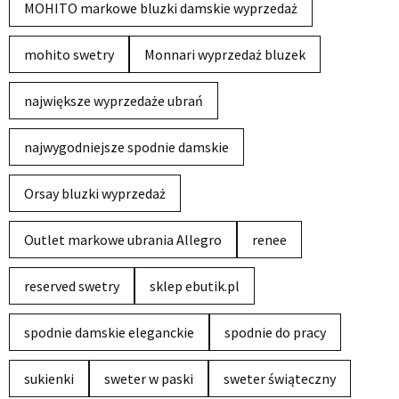
MOHITO markowe bluzki damskie wyprzedaż
mohito swetry
Monnari wyprzedaż bluzek
największe wyprzedaże ubrań
najwygodniejsze spodnie damskie
Orsay bluzki wyprzedaż
Outlet markowe ubrania Allegro
renee
reserved swetry
sklep ebutik.pl
spodnie damskie eleganckie
spodnie do pracy
sukienki
sweter w paski
sweter świąteczny