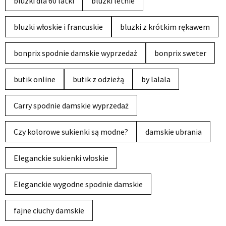
bluzki dla 60 latki
bluzki letnie
bluzki włoskie i francuskie
bluzki z krótkim rękawem
bonprix spodnie damskie wyprzedaż
bonprix sweter
butik online
butik z odzieżą
by lalala
Carry spodnie damskie wyprzedaż
Czy kolorowe sukienki są modne?
damskie ubrania
Eleganckie sukienki włoskie
Eleganckie wygodne spodnie damskie
fajne ciuchy damskie