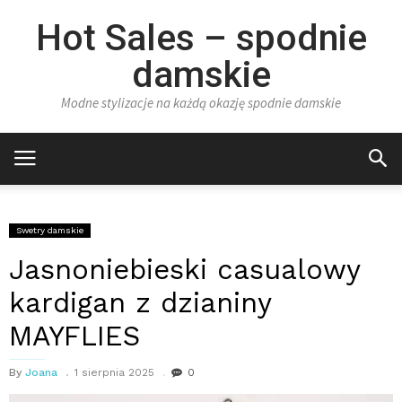
Hot Sales – spodnie
damskie
Modne stylizacje na każdą okazję spodnie damskie
Swetry damskie
Jasnoniebieski casualowy
kardigan z dzianiny
MAYFLIES
By
Joana
1 sierpnia 2025
0