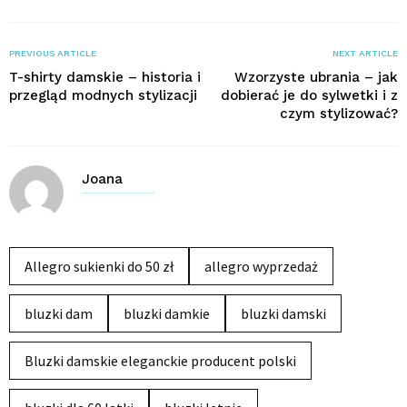
PREVIOUS ARTICLE
NEXT ARTICLE
T-shirty damskie – historia i
Wzorzyste ubrania – jak
przegląd modnych stylizacji
dobierać je do sylwetki i z
czym stylizować?
Joana
Allegro sukienki do 50 zł
allegro wyprzedaż
bluzki dam
bluzki damkie
bluzki damski
Bluzki damskie eleganckie producent polski