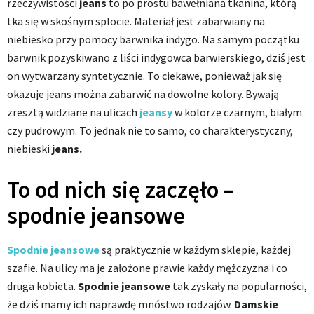
rzeczywistości
jeans
to po prostu bawełniana tkanina, którą
tka się w skośnym splocie. Materiał jest zabarwiany na
niebiesko przy pomocy barwnika indygo. Na samym początku
barwnik pozyskiwano z liści indygowca barwierskiego, dziś jest
on wytwarzany syntetycznie. To ciekawe, ponieważ jak się
okazuje jeans można zabarwić na dowolne kolory. Bywają
zresztą widziane na ulicach
jeansy
w kolorze czarnym, białym
czy pudrowym. To jednak nie to samo, co charakterystyczny,
niebieski
jeans.
To od nich się zaczęło –
spodnie jeansowe
Spodnie jeansowe
są praktycznie w każdym sklepie, każdej
szafie. Na ulicy ma je założone prawie każdy mężczyzna i co
druga kobieta.
Spodnie jeansowe
tak zyskały na popularności,
że dziś mamy ich naprawdę mnóstwo rodzajów.
Damskie