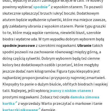
biust, wydatny brzuch i zanikające wcięcie w talii. Te kobiety
powinny wybierać
spodnie
z wysokim stanem. To pozwoli
skutecznie spłaszczyć brzuch i ukryć boczki. Dodatkowym
atutem będzie wydłużenie sylwetki, które ma miejsce zawsze,
gdy zakładamy ubrania z wysokim stanem. Panie typu gruszki
to te, które mają wąskie ramiona, niewielki biust, szerokie
biodra i wydatne uda. W tym wypadku dobrym wyborem będą
spodnie jeansowe
z szerokimi nogawkami.
Ubranie
takich
spodni pozwoli na zachowanie równowagi między górną, a
dolną częścią sylwetki. Dobrym wyborem będą też ciemne
kolory bez dodatkowych ozdób i przetarć, które mogłyby
jeszcze dodać nam kilogramów. Figura typu klepsydra jest
najbardziej proporcjonalna i przysporzy najmniej zmartwień.
Klepsydry to panie o dużym biuście, obfitych biodrach i wąskiej
talii. Najlepiej, jeśli wybiorą
jeansy z niskim stanem
i
prostymi nogawkami. Zobacz też
ciepła
damska zimowa
kurtka
z wyprzedaży. Warto przeczytać o m
arkowe i tanie
kurteczki pikowane
damskie.