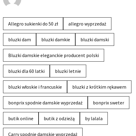
Allegro sukienki do 50 zł
allegro wyprzedaż
bluzki dam
bluzki damkie
bluzki damski
Bluzki damskie eleganckie producent polski
bluzki dla 60 latki
bluzki letnie
bluzki włoskie i francuskie
bluzki z krótkim rękawem
bonprix spodnie damskie wyprzedaż
bonprix sweter
butik online
butik z odzieżą
by lalala
Carry spodnie damskie wyprzedaż