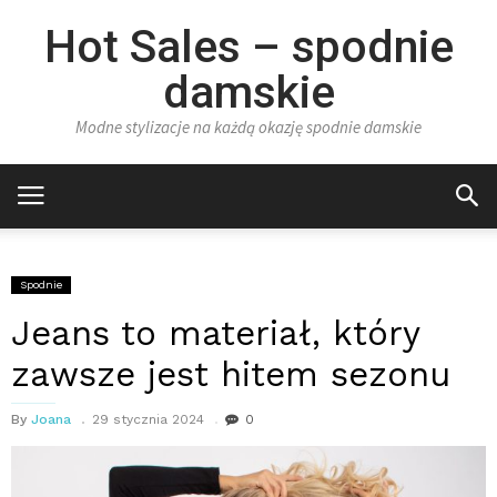
Hot Sales – spodnie
damskie
Modne stylizacje na każdą okazję spodnie damskie
Spodnie
Jeans to materiał, który
zawsze jest hitem sezonu
By
Joana
29 stycznia 2024
0