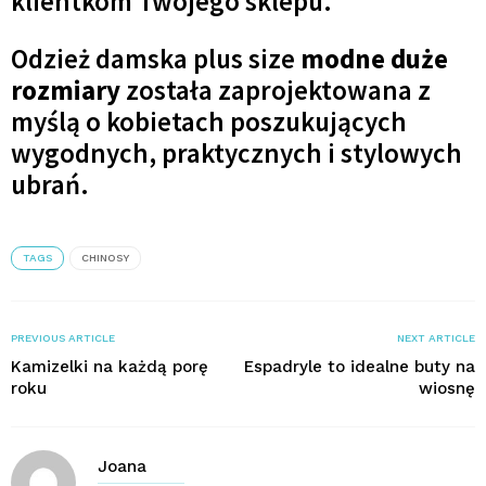
klientkom Twojego sklepu.
Odzież damska plus size
modne duże
rozmiary
została zaprojektowana z
myślą o kobietach poszukujących
wygodnych, praktycznych i stylowych
ubrań.
TAGS
CHINOSY
PREVIOUS ARTICLE
NEXT ARTICLE
Kamizelki na każdą porę
Espadryle to idealne buty na
roku
wiosnę
Joana