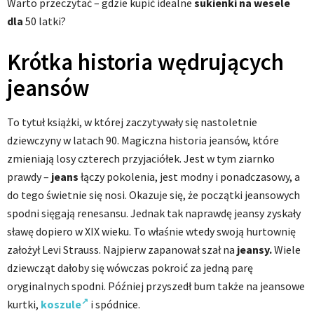
Warto przeczytać – gdzie kupić idealne
sukienki na wesele
dla
50 latki?
Krótka historia wędrujących
jeansów
To tytuł książki, w której zaczytywały się nastoletnie
dziewczyny w latach 90. Magiczna historia jeansów, które
zmieniają losy czterech przyjaciółek. Jest w tym ziarnko
prawdy –
jeans
łączy pokolenia, jest modny i ponadczasowy, a
do tego świetnie się nosi. Okazuje się, że początki jeansowych
spodni sięgają renesansu. Jednak tak naprawdę jeansy zyskały
sławę dopiero w XIX wieku. To właśnie wtedy swoją hurtownię
założył Levi Strauss. Najpierw zapanował szał na
jeansy.
Wiele
dziewcząt dałoby się wówczas pokroić za jedną parę
oryginalnych spodni. Później przyszedł bum także na jeansowe
kurtki,
koszule
i spódnice.