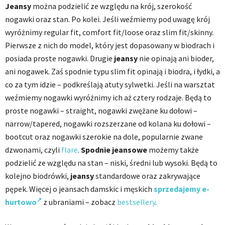
Jeansy
można podzielić ze względu na krój, szerokość
nogawki oraz stan. Po kolei. Jeśli weźmiemy pod uwagę krój
wyróżnimy regular fit, comfort fit/loose oraz slim fit/skinny.
Pierwsze z nich do model, który jest dopasowany w biodrach i
posiada proste nogawki. Drugie
jeansy
nie opinają ani bioder,
ani nogawek. Zaś spodnie typu slim fit opinają i biodra, i łydki, a
co za tym idzie – podkreślają atuty sylwetki. Jeśli na warsztat
weźmiemy nogawki wyróżnimy ich aż cztery rodzaje. Będą to
proste nogawki – straight, nogawki zwężane ku dołowi –
narrow/tapered, nogawki rozszerzane od kolana ku dołowi –
bootcut oraz nogawki szerokie na dole, popularnie zwane
dzwonami, czyli
flare
.
Spodnie jeansowe
możemy także
podzielić ze względu na stan – niski, średni lub wysoki. Będą to
kolejno biodrówki,
jeansy
standardowe oraz zakrywające
pępek. Więcej o jeansach damskic i męskich
sprzedajemy e-
hurtowo
z ubraniami – zobacz
bestsellery
.