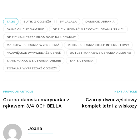
TAGS
BUTIK Z ODZIEŻĄ
BY LALALA
DAMSKIE UBRANIA
FAJNE CIUCHY DAMSKIE
GDZIE KUPOWAĆ MARKOWE UBRANIA TANIEJ
GDZIE NAJLEPSZE PROMOCJE NA UBRANIA?
MARKOWE UBRANIA WYPRZEDAŻ
MODNE UBRANIA SKLEP INTERNETOWY
NAJWIĘKSZE WYPRZEDAŻE UBRAŃ
OUTLET MARKOWE UBRANIA ALLEGRO
TANIE MARKOWE UBRANIA ONLINE
TANIE UBRANIA
TOTALNA WYPRZEDAŻ ODZIEŻY
PREVIOUS ARTICLE
NEXT ARTICLE
Czarna damska marynarka z
Czarny dwuczęściowy
rękawem 3/4 OCH BELLA
komplet letni z wiskozy
Joana