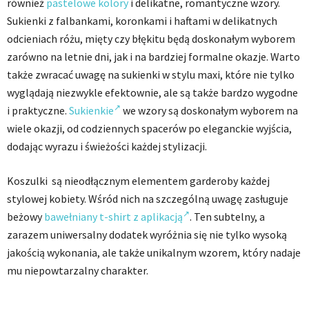
również
pastelowe kolory
i delikatne, romantyczne wzory.
Sukienki z falbankami, koronkami i haftami w delikatnych
odcieniach różu, mięty czy błękitu będą doskonałym wyborem
zarówno na letnie dni, jak i na bardziej formalne okazje. Warto
także zwracać uwagę na sukienki w stylu maxi, które nie tylko
wyglądają niezwykle efektownie, ale są także bardzo wygodne
i praktyczne.
Sukienkie
we wzory są doskonałym wyborem na
wiele okazji, od codziennych spacerów po eleganckie wyjścia,
dodając wyrazu i świeżości każdej stylizacji.
Koszulki są nieodłącznym elementem garderoby każdej
stylowej kobiety. Wśród nich na szczególną uwagę zasługuje
beżowy
bawełniany t-shirt z aplikacją
. Ten subtelny, a
zarazem uniwersalny dodatek wyróżnia się nie tylko wysoką
jakością wykonania, ale także unikalnym wzorem, który nadaje
mu niepowtarzalny charakter.