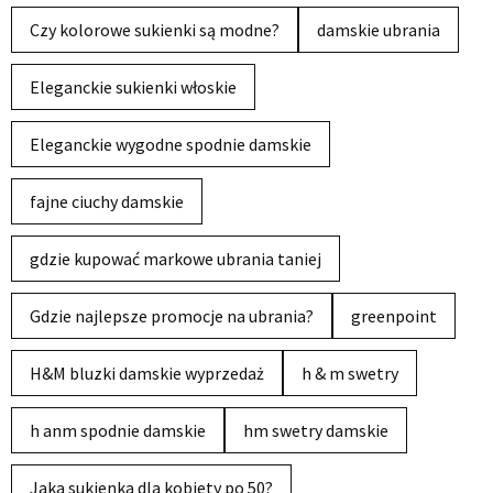
Czy kolorowe sukienki są modne?
damskie ubrania
Eleganckie sukienki włoskie
Eleganckie wygodne spodnie damskie
fajne ciuchy damskie
gdzie kupować markowe ubrania taniej
Gdzie najlepsze promocje na ubrania?
greenpoint
H&M bluzki damskie wyprzedaż
h & m swetry
h anm spodnie damskie
hm swetry damskie
Jaka sukienka dla kobiety po 50?