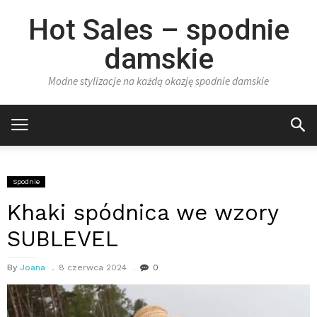
Hot Sales – spodnie
damskie
Modne stylizacje na każdą okazję spodnie damskie
Spodnie
Khaki spódnica we wzory
SUBLEVEL
By
Joana
8 czerwca 2024
0