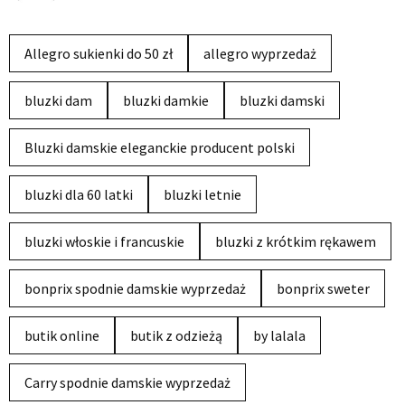
Allegro sukienki do 50 zł
allegro wyprzedaż
bluzki dam
bluzki damkie
bluzki damski
Bluzki damskie eleganckie producent polski
bluzki dla 60 latki
bluzki letnie
bluzki włoskie i francuskie
bluzki z krótkim rękawem
bonprix spodnie damskie wyprzedaż
bonprix sweter
butik online
butik z odzieżą
by lalala
Carry spodnie damskie wyprzedaż