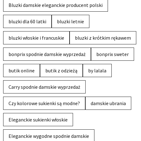
Bluzki damskie eleganckie producent polski
bluzki dla 60 latki
bluzki letnie
bluzki włoskie i francuskie
bluzki z krótkim rękawem
bonprix spodnie damskie wyprzedaż
bonprix sweter
butik online
butik z odzieżą
by lalala
Carry spodnie damskie wyprzedaż
Czy kolorowe sukienki są modne?
damskie ubrania
Eleganckie sukienki włoskie
Eleganckie wygodne spodnie damskie