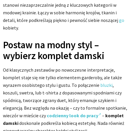
stanowi niezaprzeczalnie jedną z kluczowych kategorii w
modowej krainie. Łączy w sobie harmonię krojów, tkanin i
detali, które podkreślają piękno i pewność siebie noszącej
go
kobiety.
Postaw na modny styl –
wybierz komplet damski
Od klasycznych zestawów po nowoczesne interpretacje,
komplet staje się nie tylko elementem garderoby, ale także
wyrazem osobistego stylu i gustu. To połączenie
bluzki
,
koszuli, swetra, lub t-shirta z dopasowanymi spodniami czy
spódnicą, tworzące zgrany duet, który emanuje szykiem i
elegancją. Bez względu na okazję – czy to formalne spotkanie,
wieczór w mieście czy
codzienny look do pracy
–
komplet
damski
doskonale podkreśla kobiecą estetykę. Nada również
niepowtarzalny charakter każdej stylizacji.