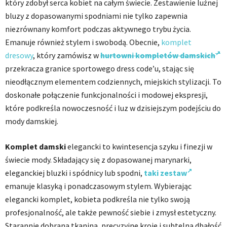
który zdobył serca kobiet na całym świecie. Zestawienie luźnej
bluzy z dopasowanymi spodniami nie tylko zapewnia
niezrównany komfort podczas aktywnego trybu życia.
Emanuje również stylem i swobodą. Obecnie,
komplet
dresowy
, który zamówisz w
hurtowni kompletów damskich
przekracza granice sportowego dress code’u, stając się
nieodłącznym elementem codziennych, miejskich stylizacji. To
doskonałe połączenie funkcjonalności i modowej ekspresji,
które podkreśla nowoczesność i luz w dzisiejszym podejściu do
mody damskiej.
Komplet damski
elegancki to kwintesencja szyku i finezji w
świecie mody. Składający się z dopasowanej marynarki,
eleganckiej bluzki i spódnicy lub spodni,
taki zestaw
emanuje klasyką i ponadczasowym stylem. Wybierając
elegancki komplet, kobieta podkreśla nie tylko swoją
profesjonalność, ale także pewność siebie i zmysł estetyczny.
Starannie dobrana tkanina, precyzyjne kroje i subtelną dbałość