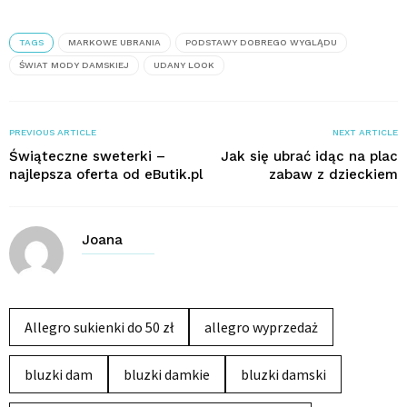
TAGS
MARKOWE UBRANIA
PODSTAWY DOBREGO WYGLĄDU
ŚWIAT MODY DAMSKIEJ
UDANY LOOK
PREVIOUS ARTICLE
NEXT ARTICLE
Świąteczne sweterki –
Jak się ubrać idąc na plac
najlepsza oferta od eButik.pl
zabaw z dzieckiem
Joana
Allegro sukienki do 50 zł
allegro wyprzedaż
bluzki dam
bluzki damkie
bluzki damski