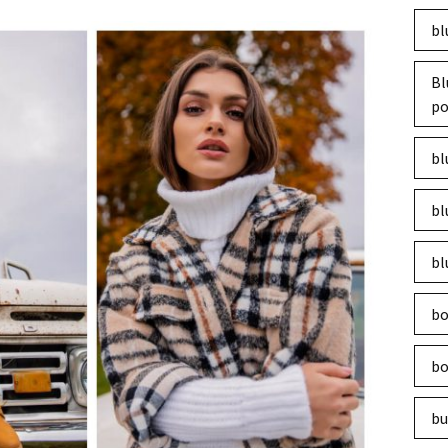
bl
Bl
po
bl
bl
bl
bo
bo
bu