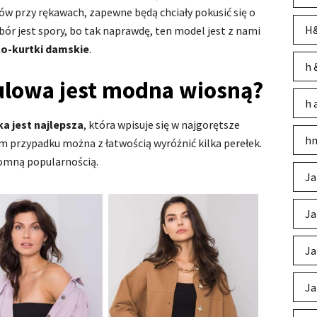
ów przy rękawach, zapewne będą chciały pokusić się o
H&
bór jest spory, bo tak naprawdę, ten model jest z nami
lo-kurtki damskie
.
h 
ulowa jest modna wiosną?
h 
a jest najlepsza
, która wpisuje się w najgorętsze
hm
m przypadku można z łatwością wyróżnić kilka perełek.
romną popularnością.
Ja
Ja
Ja
Ja