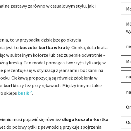
nalne zestawy zarówno w casualowym stylu, jak i
Mo
MO
wy
nia, to w przypadku dzisiejszego okrycia
mo
ia jest to
koszulo-kurtka w kratę
. Cienka, duża krata
ąc w subtelnym kolorze lub też zupełnie odwrotnie –
Mo
aźną kreską. Ten model pomaga stworzyć stylizację w
e prezentuje się w stylizacji z jeansami i botkami na
na
locku. Ciekawą propozycją są również zdobienia w
o-kurtki
czy też przy rękawach. Między innymi takie
na
go sklepu
butik
.
Or
eniu musi pojawić się również
długa koszulo-kurtka
Ou
wet do połowy łydki z pewnością przykuje spojrzenia