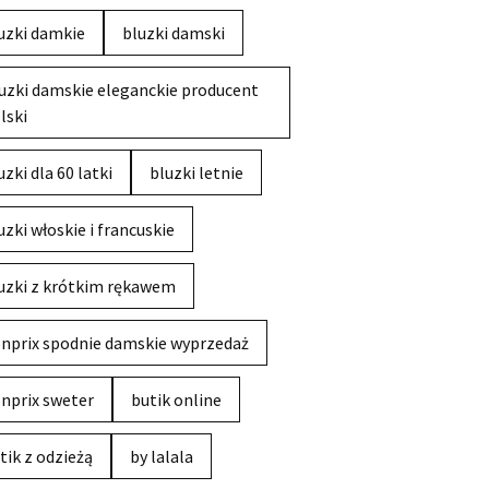
uzki damkie
bluzki damski
uzki damskie eleganckie producent
lski
uzki dla 60 latki
bluzki letnie
uzki włoskie i francuskie
uzki z krótkim rękawem
nprix spodnie damskie wyprzedaż
nprix sweter
butik online
tik z odzieżą
by lalala