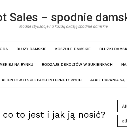
t Sales – spodnie dams
Modne stylizacje na każdą okazję spodnie damskie
ODA
BLUZY DAMSKIE
KOSZULE DAMSKIE
BLUZKI DAMSK
MSKIEJ NA RYNKU
RODZAJE DEKOLTÓW W SUKIENKACH
NA
IE KLIENTÓW O SKLEPACH INTERNETOWYCH
JAKIE UBRANIA SĄ
Al
co to jest i jak ją nosić?
al