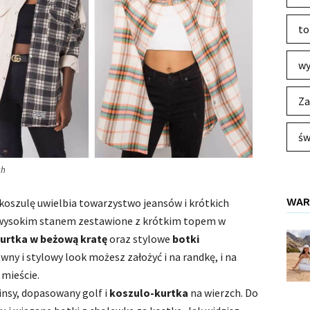
to
wy
Za
św
ch
WAR
oszulę uwielbia towarzystwo jeansów i krótkich
 z wysokim stanem zestawione z krótkim topem w
urtka w beżową kratę
oraz stylowe
botki
owny i stylowy look możesz założyć i na randkę, i na
 mieście.
insy, dopasowany golf i
koszulo-kurtka
na wierzch. Do