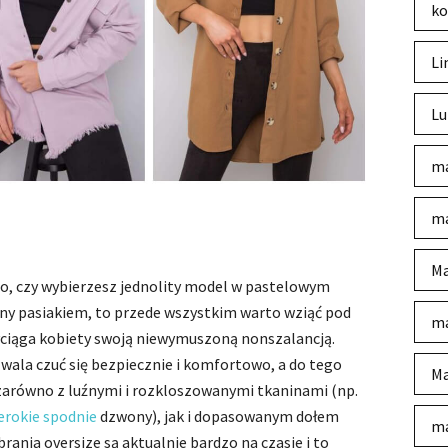
ko
Li
Lu
ma
ma
Ma
to, czy wybierzesz jednolity model w pastelowym
iony pasiakiem, to przede wszystkim warto wziąć pod
ma
zyciąga kobiety swoją niewymuszoną nonszalancją.
wala czuć się bezpiecznie i komfortowo, a do tego
Ma
 zarówno z luźnymi i rozkloszowanymi tkaninami (np.
erokie spodnie
dzwony), jak i dopasowanym dołem
ma
brania oversize są aktualnie bardzo na czasie i to