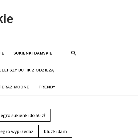
kie
IE
SUKIENKI DAMSKIE
JLEPSZY BUTIK Z ODZIEŻĄ
 TERAZ MODNE
TRENDY
legro sukienki do 50 zł
legro wyprzedaż
bluzki dam