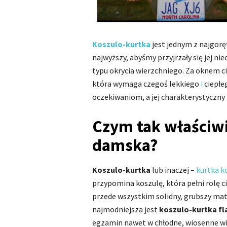
Koszulo-kurtka
jest jednym z najgorę
najwyższy, abyśmy przyjrzały się jej ni
typu okrycia wierzchniego. Za oknem ci
która wymaga czegoś lekkiego
i
ciepłe
oczekiwaniom, a jej charakterystyczny
Czym tak właściwi
damska?
Koszulo-kurtka
lub inaczej –
kurtka k
przypomina koszulę, która pełni rolę c
przede wszystkim solidny, grubszy mate
najmodniejsza jest
koszulo-kurtka f
egzamin nawet w chłodne, wiosenne wiec