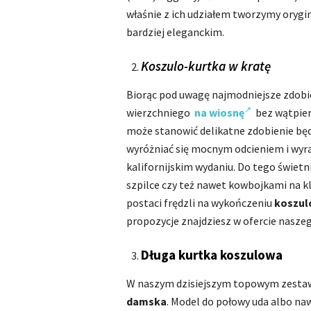
właśnie z ich udziałem tworzymy orygi
bardziej eleganckim.
Koszulo-kurtka w kratę
Biorąc pod uwagę najmodniejsze zdobie
wierzchniego
na wiosnę
bez wątpien
może stanowić delikatne zdobienie będ
wyróżniać się mocnym odcieniem i wyr
kalifornijskim wydaniu. Do tego świetni
szpilce czy też nawet kowbojkami na k
postaci frędzli na wykończeniu
koszul
propozycje znajdziesz w ofercie nasze
Długa kurtka koszulowa
W naszym dzisiejszym topowym zestawi
damska
. Model do połowy uda albo na