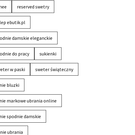
nee
reserved swetry
lep ebutik.pl
odnie damskie eleganckie
odnie do pracy
sukienki
eter w paski
sweter świąteczny
nie bluzki
nie markowe ubrania online
nie spodnie damskie
nie ubrania