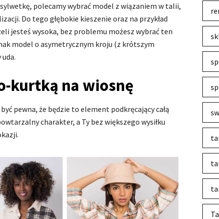
 sylwetkę, polecamy wybrać model z wiązaniem w talii,
re
zacji. Do tego głębokie kieszenie oraz na przykład
żeli jesteś wysoka, bez problemu możesz wybrać ten
sk
nak model o asymetrycznym kroju (z krótszym
 uda.
sp
lo-kurtką na wiosnę
sp
być pewna, że będzie to element podkręcający całą
sw
iepowtarzalny charakter, a Ty bez większego wysiłku
kazji.
ta
ta
ta
Ta