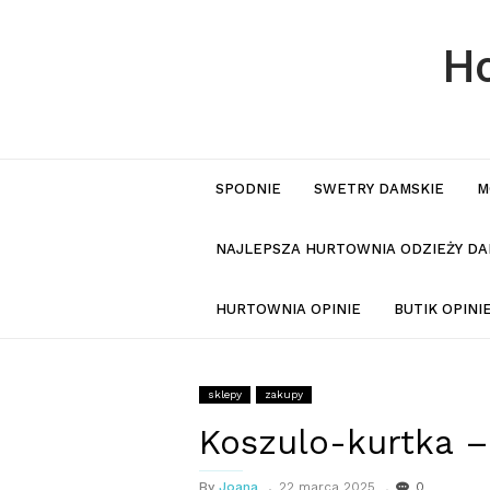
Ho
SPODNIE
SWETRY DAMSKIE
M
NAJLEPSZA HURTOWNIA ODZIEŻY DA
HURTOWNIA OPINIE
BUTIK OPIN
sklepy
zakupy
Koszulo-kurtka – 
By
Joana
22 marca 2025
0