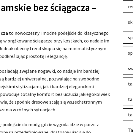
amskie bez ściągacza –
re
!
sk
acza
to nowoczesny i modne podejście do klasycznego
sp
są w prążkowane ściągacze przy kostkach, co nadaje im
. Jednak obecny trend skupia się na minimalistycznym
sp
 podkreślając prostotę i elegancję.
sw
posiadają zwężane nogawki, co nadaje im bardziej
są bardziej uniwersalne, pozwalając na swobodne
ta
jskimi stylizacjami, jak i bardziej eleganckimi
powoduje totalny komfort bez uczucia jakiegokolwiek
ta
awia, że spodnie dresowe stają się wszechstronnym
enia w różnych sytuacjach.
ta
ę podejście do mody, gdzie wygoda idzie w parze z
Ta
roby są przedefiniowane, dostosowując się do