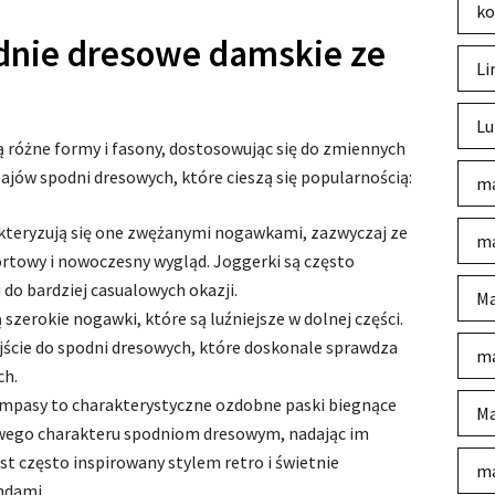
ko
dnie dresowe damskie ze
Li
Lu
ą różne formy i fasony, dostosowując się do zmiennych
jów spodni dresowych, które cieszą się popularnością:
ma
teryzują się one zwężanymi nogawkami, zazwyczaj ze
ma
ortowy i nowoczesny wygląd. Joggerki są często
 do bardziej casualowych okazji.
Ma
 szerokie nogawki, które są luźniejsze w dolnej części.
jście do spodni dresowych, które doskonale sprawdza
ma
ch.
mpasy to charakterystyczne ozdobne paski biegnące
Ma
wego charakteru spodniom dresowym, nadając im
t często inspirowany stylem retro i świetnie
ma
ndami.