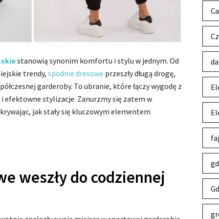
Ca
Cz
skie
stanowią synonim komfortu i stylu w jednym. Od
da
ejskie trendy,
spodnie dresowe
przeszły długą drogę,
ółczesnej garderoby. To ubranie, które łączy wygodę z
El
 efektowne stylizacje. Zanurzmy się zatem w
dkrywając, jak stały się kluczowym elementem
El
fa
gd
we weszły do codziennej
Gd
gr