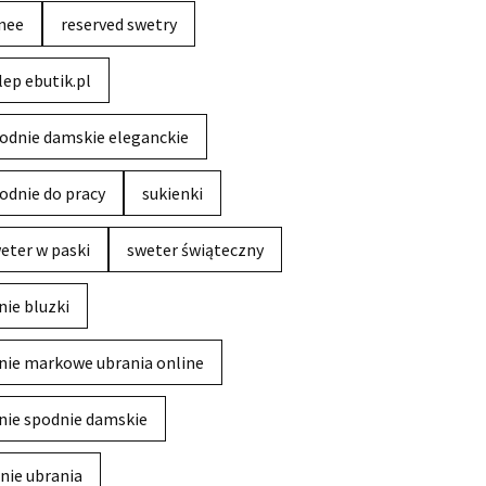
nee
reserved swetry
lep ebutik.pl
odnie damskie eleganckie
odnie do pracy
sukienki
eter w paski
sweter świąteczny
nie bluzki
nie markowe ubrania online
nie spodnie damskie
nie ubrania