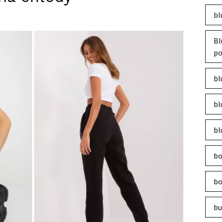
bl
Bl
po
bl
bl
bl
bo
bo
bu