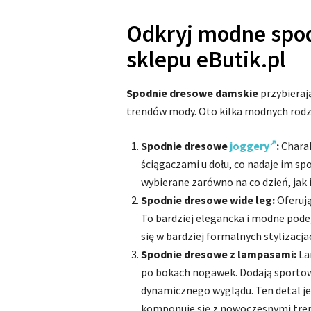
Odkryj modne spo
sklepu eButik.pl
Spodnie dresowe damskie
przybieraj
trendów mody. Oto kilka modnych rodza
Spodnie dresowe
joggery
:
Charak
ściągaczami u dołu, co nadaje im sp
wybierane zarówno na co dzień, jak i
Spodnie dresowe wide leg:
Oferują
To bardziej elegancka i modne pode
się w bardziej formalnych stylizacja
Spodnie dresowe z lampasami:
La
po bokach nogawek. Dodają sporto
dynamicznego wyglądu. Ten detal jes
komponuje się z nowoczesnymi tre