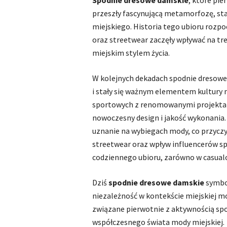
Spodnie dresowe damskie
, które pie
przeszły fascynującą metamorfozę, st
miejskiego. Historia tego ubioru rozpoc
oraz streetwear zaczęły wpływać na tre
miejskim stylem życia.
W kolejnych dekadach spodnie dresowe 
i stały się ważnym elementem kultury
sportowych z renomowanymi projekta
nowoczesny design i jakość wykonania.
uznanie na wybiegach mody, co przyczyni
streetwear oraz wpływ influencerów sp
codziennego ubioru, zarówno w casualow
Dziś
spodnie dresowe damskie
symbol
niezależność w kontekście miejskiej mo
związane pierwotnie z aktywnością spor
współczesnego świata mody miejskiej.