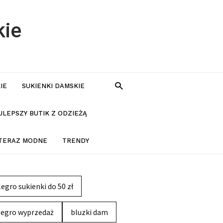
kie
IE
SUKIENKI DAMSKIE
JLEPSZY BUTIK Z ODZIEŻĄ
 TERAZ MODNE
TRENDY
legro sukienki do 50 zł
legro wyprzedaż
bluzki dam