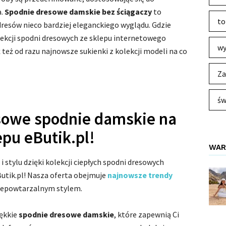
a.
Spodnie dresowe damskie bez ściągaczy
to
to
dresów nieco bardziej eleganckiego wyglądu. Gdzie
lekcji spodni dresowych ze sklepu internetowego
wy
 też od razu najnowsze sukienki z kolekcji modeli na co
Za
św
sowe spodnie damskie na
epu eButik.pl!
WAR
stylu dzięki kolekcji ciepłych spodni dresowych
utik.pl! Nasza oferta obejmuje
najnowsze trendy
niepowtarzalnym stylem.
iękkie
spodnie dresowe damskie
, które zapewnią Ci