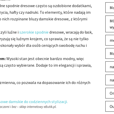
ne spodnie dresowe często są ozdobione dodatkami,
Mo
ycia, hafty czy nadruki. To elementy, które nadają im
o nich rozpinane bluzy damskie dresowe, z którymi
MO
wy
zyli luźne i
szerokie spodnie
dresowe, wracają do łask,
ryzują się luźnym krojem, co sprawia, że są nie tylko
mo
oskonały wybór dla osób ceniących swobodę ruchu i
Mo
em:
Wysoki stan jest obecnie bardzo modny, więc
 często wybierane. Dodaje to im elegancji i sprawia,
na
na
 zmienna, co pozwala na dopasowanie ich do różnych
Or
Ou
zami i bez – sklep internetowy eButik.pl.