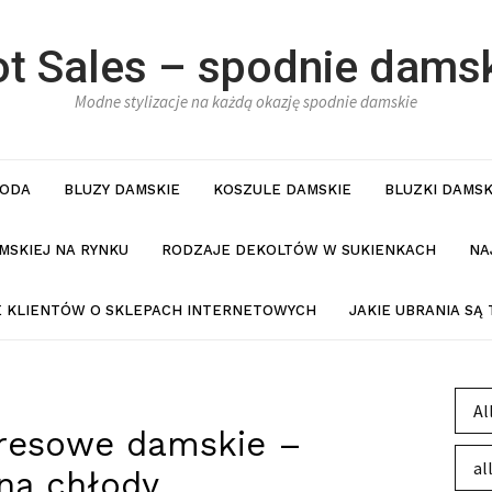
t Sales – spodnie dams
Modne stylizacje na każdą okazję spodnie damskie
ODA
BLUZY DAMSKIE
KOSZULE DAMSKIE
BLUZKI DAMSK
MSKIEJ NA RYNKU
RODZAJE DEKOLTÓW W SUKIENKACH
NA
IE KLIENTÓW O SKLEPACH INTERNETOWYCH
JAKIE UBRANIA SĄ
Al
resowe damskie –
al
na chłody