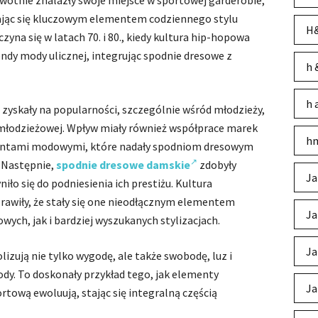
rwotnie znalazły swoje miejsce w sportowej garderobie,
ając się kluczowym elementem codziennego stylu
H&
zyna się w latach 70. i 80., kiedy kultura hip-hopowa
ndy mody ulicznej, integrując spodnie dresowe z
h 
h 
zyskały na popularności, szczególnie wśród młodzieży,
 młodzieżowej. Wpływ miały również współprace marek
hm
ntami modowymi, które nadały spodniom dresowym
 Następnie,
spodnie dresowe damskie
zdobyły
Ja
ło się do podniesienia ich prestiżu. Kultura
rawiły, że stały się one nieodłącznym elementem
Ja
ych, jak i bardziej wyszukanych stylizacjach.
Ja
izują nie tylko wygodę, ale także swobodę, luz i
dy. To doskonały przykład tego, jak elementy
Ja
tową ewoluują, stając się integralną częścią