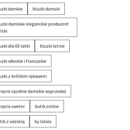
uzki damkie
bluzki damski
uzki damskie eleganckie producent
lski
uzki dla 60 latki
bluzki letnie
uzki włoskie i francuskie
uzki z krótkim rękawem
nprix spodnie damskie wyprzedaż
nprix sweter
butik online
tik z odzieżą
by lalala