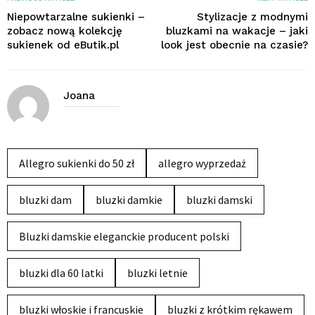
Niepowtarzalne sukienki –
Stylizacje z modnymi
zobacz nową kolekcję
bluzkami na wakacje – jaki
sukienek od eButik.pl
look jest obecnie na czasie?
Joana
Allegro sukienki do 50 zł
allegro wyprzedaż
bluzki dam
bluzki damkie
bluzki damski
Bluzki damskie eleganckie producent polski
bluzki dla 60 latki
bluzki letnie
bluzki włoskie i francuskie
bluzki z krótkim rękawem