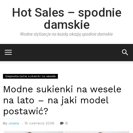
Hot Sales – spodnie
damskie
Modne stylizacje na każdą okazję spodnie damskie
Niepowtarzalne sukienki na wesele
Modne sukienki na wesele
na lato – na jaki model
postawić?
By
Joana
15 czerwca 2026
0