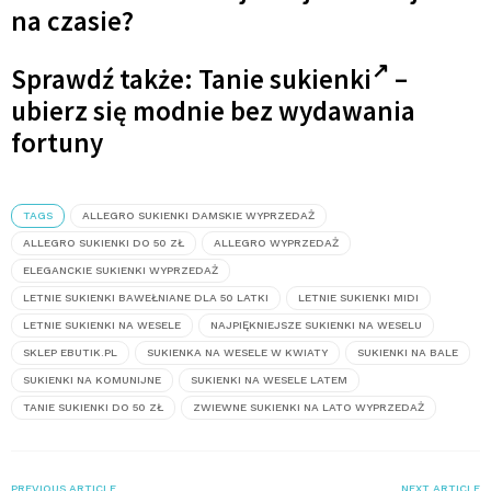
na czasie?
Sprawdź także:
Tanie sukienki
–
ubierz się modnie bez wydawania
fortuny
TAGS
ALLEGRO SUKIENKI DAMSKIE WYPRZEDAŻ
ALLEGRO SUKIENKI DO 50 ZŁ
ALLEGRO WYPRZEDAŻ
ELEGANCKIE SUKIENKI WYPRZEDAŻ
LETNIE SUKIENKI BAWEŁNIANE DLA 50 LATKI
LETNIE SUKIENKI MIDI
LETNIE SUKIENKI NA WESELE
NAJPIĘKNIEJSZE SUKIENKI NA WESELU
SKLEP EBUTIK.PL
SUKIENKA NA WESELE W KWIATY
SUKIENKI NA BALE
SUKIENKI NA KOMUNIJNE
SUKIENKI NA WESELE LATEM
TANIE SUKIENKI DO 50 ZŁ
ZWIEWNE SUKIENKI NA LATO WYPRZEDAŻ
PREVIOUS ARTICLE
NEXT ARTICLE