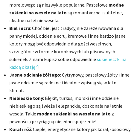
morelowego są niezwykle popularne. Pastelowe
modne
sukienki na wesele na lato
są romantyczne i subtelne,
idealne na letnie wesela.
Biel i ecru
: Choć biel jest tradycyjnie zarezerwowana dla
panny młodej, odcienie ecru, kremowe i inne bardzo jasne
kolory mogą być odpowiednie dla gości weselnych,
szczególnie w formie koronkowych lub plisowanych
sukienek. Z nami kupisz sobie odpowiednie
sukieneczki na
każdą okazję
!
Jasne odcienie żółtego
: Cytrynowy, pastelowy żółty i inne
jasne odcienie są radosne i idealnie wpisują się w letni
klimat.
Niebieskie tony
: Błękit, turkus, morski i inne odcienie
niebieskiego są świeże i eleganckie, doskonałe na letnie
wesela. Takie
modne sukienki na wesele na lato
z
pewnością przyciągną niejedno spojrzenie!
Koral i róż
: Ciepłe, energetyczne kolory jak koral, łososiowy