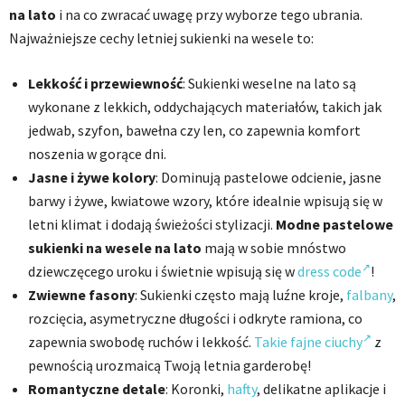
na lato
i na co zwracać uwagę przy wyborze tego ubrania.
Najważniejsze cechy letniej sukienki na wesele to:
Lekkość i przewiewność
: Sukienki weselne na lato są
wykonane z lekkich, oddychających materiałów, takich jak
jedwab, szyfon, bawełna czy len, co zapewnia komfort
noszenia w gorące dni.
Jasne i żywe kolory
: Dominują pastelowe odcienie, jasne
barwy i żywe, kwiatowe wzory, które idealnie wpisują się w
letni klimat i dodają świeżości stylizacji.
Modne pastelowe
sukienki na wesele na lato
mają w sobie mnóstwo
dziewczęcego uroku i świetnie wpisują się w
dress code
!
Zwiewne fasony
: Sukienki często mają luźne kroje,
falbany
,
rozcięcia, asymetryczne długości i odkryte ramiona, co
zapewnia swobodę ruchów i lekkość.
Takie fajne ciuchy
z
pewnością urozmaicą Twoją letnia garderobę!
Romantyczne detale
: Koronki,
hafty
, delikatne aplikacje i