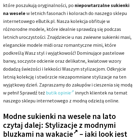
które poszukują oryginalności, po
niepowtarzalne sukienki
na wesele
w letnich fasonach i kolorach do naszego sklepu
internetowego eButik.pl. Nasza kolekcja obfituje w
różnorodne modele, które idealnie sprawdzą się podczas
letnich uroczystości. Znajdziecie u nas zwiewne sukienki maxi,
eleganckie modele midi oraz romantyczne mini, które
podkreślą Wasz styl i wyjątkowość! Dominujące pastelowe
barwy, soczyste odcienie oraz delikatne, kwiatowe wzory
dodadzą świeżości i lekkości Waszym stylizacjom. Odkryjcie
letnią kolekcję i stwórzcie niezapomniane stylizacje na ten
wyjątkowy dzień. Zapraszamy do zakupów i cieszenia się modą
w pełni! Sprawdź też
butik opinie
innych klientek na temat
naszego sklepu internetowego z modną odzieżą online.
Modne sukienki na wesele na lato
czytaj dalej:
Stylizacje z modnymi
bluzkami na wakacje
– jaki look jest