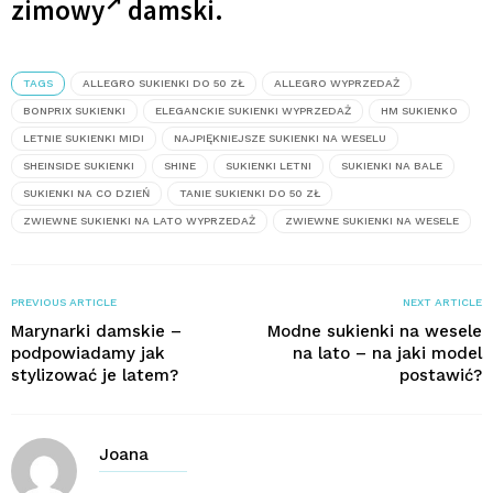
zimowy
damski.
TAGS
ALLEGRO SUKIENKI DO 50 ZŁ
ALLEGRO WYPRZEDAŻ
BONPRIX SUKIENKI
ELEGANCKIE SUKIENKI WYPRZEDAŻ
HM SUKIENKO
LETNIE SUKIENKI MIDI
NAJPIĘKNIEJSZE SUKIENKI NA WESELU
SHEINSIDE SUKIENKI
SHINE
SUKIENKI LETNI
SUKIENKI NA BALE
SUKIENKI NA CO DZIEŃ
TANIE SUKIENKI DO 50 ZŁ
ZWIEWNE SUKIENKI NA LATO WYPRZEDAŻ
ZWIEWNE SUKIENKI NA WESELE
PREVIOUS ARTICLE
NEXT ARTICLE
Marynarki damskie –
Modne sukienki na wesele
podpowiadamy jak
na lato – na jaki model
stylizować je latem?
postawić?
Joana