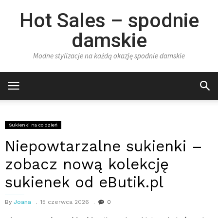
Hot Sales – spodnie
damskie
Modne stylizacje na każdą okazję spodnie damskie
Sukienki na co dzień
Niepowtarzalne sukienki –
zobacz nową kolekcję
sukienek od eButik.pl
By
Joana
15 czerwca 2026
0