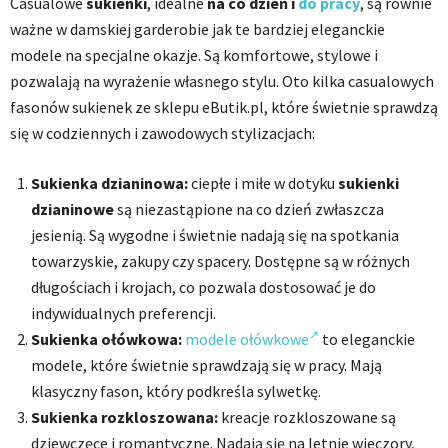
Casualowe
sukienki
, idealne
na co dzień i
do pracy
, są równie
ważne w damskiej garderobie jak te bardziej eleganckie
modele na specjalne okazje. Są komfortowe, stylowe i
pozwalają na wyrażenie własnego stylu. Oto kilka casualowych
fasonów sukienek ze sklepu eButik.pl, które świetnie sprawdzą
się w codziennych i zawodowych stylizacjach:
Sukienka dzianinowa:
ciepłe i miłe w dotyku
sukienki
dzianinowe
są niezastąpione na co dzień zwłaszcza
jesienią. Są wygodne i świetnie nadają się na spotkania
towarzyskie, zakupy czy spacery. Dostępne są w różnych
długościach i krojach, co pozwala dostosować je do
indywidualnych preferencji.
Sukienka ołówkowa:
modele ołówkowe
to eleganckie
modele, które świetnie sprawdzają się w pracy. Mają
klasyczny fason, który podkreśla sylwetkę.
Sukienka rozkloszowana:
kreacje rozkloszowane są
dziewczęce i romantyczne. Nadają się na letnie wieczory,