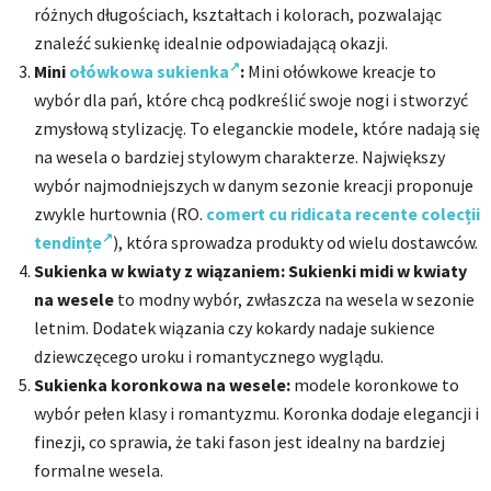
różnych długościach, kształtach i kolorach, pozwalając
znaleźć sukienkę idealnie odpowiadającą okazji.
Mini
ołówkowa sukienka
:
Mini ołówkowe kreacje to
wybór dla pań, które chcą podkreślić swoje nogi i stworzyć
zmysłową stylizację. To eleganckie modele, które nadają się
na wesela o bardziej stylowym charakterze. Największy
wybór najmodniejszych w danym sezonie kreacji proponuje
zwykle hurtownia (RO.
comert cu ridicata recente colecții
tendințe
), która sprowadza produkty od wielu dostawców.
Sukienka w kwiaty z wiązaniem:
Sukienki midi w kwiaty
na wesele
to modny wybór, zwłaszcza na wesela w sezonie
letnim. Dodatek wiązania czy kokardy nadaje sukience
dziewczęcego uroku i romantycznego wyglądu.
Sukienka koronkowa na wesele:
modele koronkowe to
wybór pełen klasy i romantyzmu. Koronka dodaje elegancji i
finezji, co sprawia, że taki fason jest idealny na bardziej
formalne wesela.