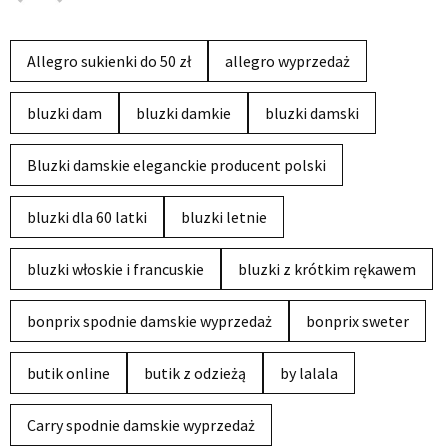
Allegro sukienki do 50 zł
allegro wyprzedaż
bluzki dam
bluzki damkie
bluzki damski
Bluzki damskie eleganckie producent polski
bluzki dla 60 latki
bluzki letnie
bluzki włoskie i francuskie
bluzki z krótkim rękawem
bonprix spodnie damskie wyprzedaż
bonprix sweter
butik online
butik z odzieżą
by lalala
Carry spodnie damskie wyprzedaż