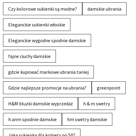
Czy kolorowe sukienki są modne?
damskie ubrania
Eleganckie sukienki włoskie
Eleganckie wygodne spodnie damskie
fajne ciuchy damskie
gdzie kupować markowe ubrania taniej
Gdzie najlepsze promocje na ubrania?
greenpoint
H&M bluzki damskie wyprzedaż
h & m swetry
h anm spodnie damskie
hm swetry damskie
Jaka sukienka dla kobiety po 50?