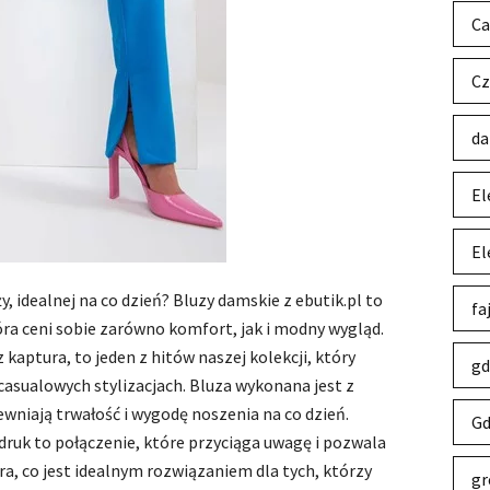
Ca
Cz
da
El
El
, idealnej na co dzień? Bluzy damskie z ebutik.pl to
fa
óra ceni sobie zarówno komfort, jak i modny wygląd.
aptura, to jeden z hitów naszej kolekcji, który
gd
casualowych stylizacjach. Bluza wykonana jest z
ewniają trwałość i wygodę noszenia na co dzień.
Gd
adruk to połączenie, które przyciąga uwagę i pozwala
ra, co jest idealnym rozwiązaniem dla tych, którzy
gr