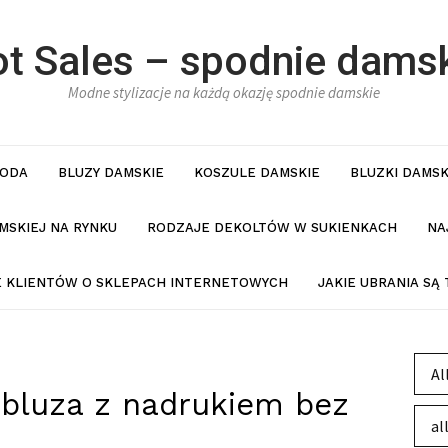
t Sales – spodnie dams
Modne stylizacje na każdą okazję spodnie damskie
ODA
BLUZY DAMSKIE
KOSZULE DAMSKIE
BLUZKI DAMSK
MSKIEJ NA RYNKU
RODZAJE DEKOLTÓW W SUKIENKACH
NA
IE KLIENTÓW O SKLEPACH INTERNETOWYCH
JAKIE UBRANIA SĄ
Al
bluza z nadrukiem bez
al