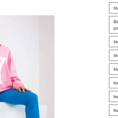
bl
Bl
po
bl
bl
bl
bo
bo
bu