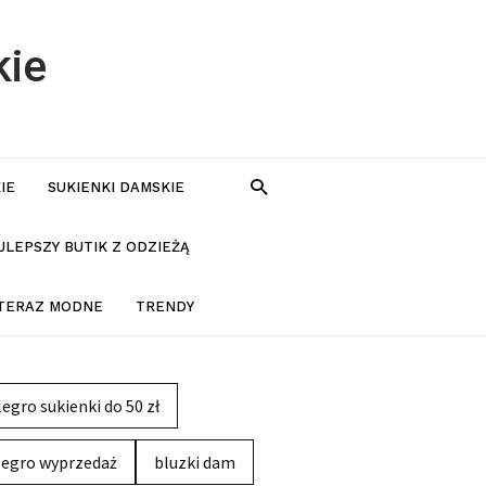
kie
IE
SUKIENKI DAMSKIE
JLEPSZY BUTIK Z ODZIEŻĄ
 TERAZ MODNE
TRENDY
legro sukienki do 50 zł
legro wyprzedaż
bluzki dam