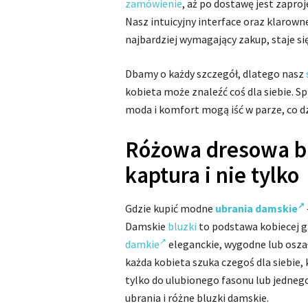
zamówienie
, aż po dostawę jest zapro
Nasz intuicyjny interface oraz klarown
najbardziej wymagający zakup, staje si
Dbamy o każdy szczegół, dlatego nasz
kobieta może znaleźć coś dla siebie. S
moda i komfort mogą iść w parze, co dz
Różowa dresowa bl
kaptura i nie tylko
Gdzie kupić modne
ubrania damskie
Damskie
bluzki
to podstawa kobiecej g
damkie
eleganckie, wygodne lub osza
każda kobieta szuka czegoś dla siebie, 
tylko do ulubionego fasonu lub jednego
ubrania i różne bluzki damskie.