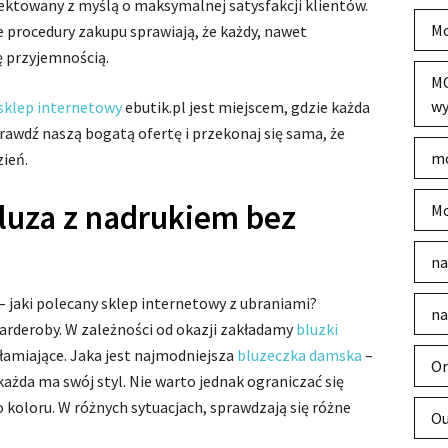
jektowany z myślą o maksymalnej satysfakcji klientów.
Mo
e procedury zakupu sprawiają, że każdy, nawet
ę przyjemnością.
MO
wy
sklep internetowy
ebutik.pl jest miejscem, gdzie każda
prawdź naszą bogatą ofertę i przekonaj się sama, że
mo
ień.
uza z nadrukiem bez
Mo
na
– jaki polecany sklep internetowy z ubraniami?
na
arderoby. W zależności od okazji zakładamy
bluzki
łamiające. Jaka jest najmodniejsza
bluzeczka damska
–
Or
każda ma swój styl. Nie warto jednak ograniczać się
 koloru. W różnych sytuacjach, sprawdzają się różne
Ou