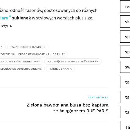
re
 różnorodność fasonów, dostosowanych do różnych
iary
sukienek
w stylowych wersjach plus size,
sk
towym.
sp
IA
FAJNE CIUCHY DAMSKIE
sp
GDZIE NAJLEPSZE PROMOCJE NA UBRANIA?
ANIA SKLEP INTERNETOWY
NAJWIĘKSZE WYPRZEDAŻE UBRAŃ
sw
E MARKOWE UBRANIA ONLINE
TANIE UBRANIA
ta
ta
NEXT ARTICLE
Zielona bawełniana bluza bez kaptura
ze ściągaczem RUE PARIS
ta
Ta