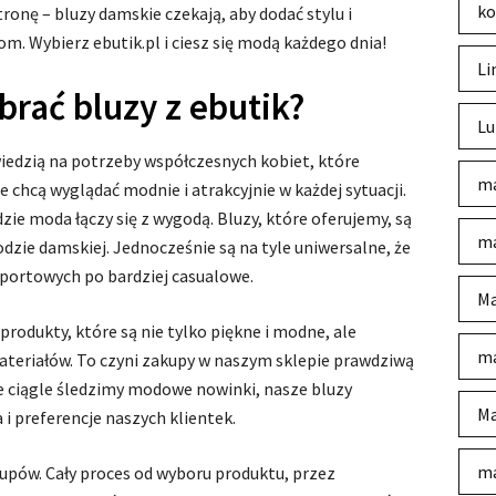
ko
tronę – bluzy damskie czekają, aby dodać stylu i
. Wybierz ebutik.pl i ciesz się modą każdego dnia!
Li
rać bluzy z ebutik?
Lu
iedzią na potrzeby współczesnych kobiet, które
ma
 chcą wyglądać modnie i atrakcyjnie w każdej sytuacji.
dzie moda łączy się z wygodą. Bluzy, które oferujemy, są
ma
zie damskiej. Jednocześnie są na tyle uniwersalne, że
 sportowych po bardziej casualowe.
Ma
odukty, które są nie tylko piękne i modne, ale
ma
ateriałów. To czyni zakupy w naszym sklepie prawdziwą
że ciągle śledzimy modowe nowinki, nasze bluzy
Ma
 i preferencje naszych klientek.
ma
upów. Cały proces od wyboru produktu, przez