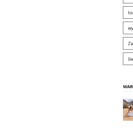
to
wy
Za
św
WAR