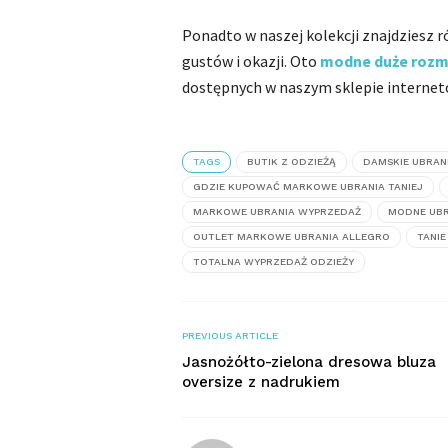
Ponadto w naszej kolekcji znajdziesz
gustów i okazji. Oto
modne duże rozm
dostępnych w naszym sklepie interne
TAGS
BUTIK Z ODZIEŻĄ
DAMSKIE UBRAN
GDZIE KUPOWAĆ MARKOWE UBRANIA TANIEJ
MARKOWE UBRANIA WYPRZEDAŻ
MODNE UBR
OUTLET MARKOWE UBRANIA ALLEGRO
TANI
TOTALNA WYPRZEDAŻ ODZIEŻY
PREVIOUS ARTICLE
Jasnożółto-zielona dresowa bluza
oversize z nadrukiem