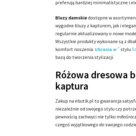
preferują bardziej minimalistyczne i el
Bluzy damskie
dostępne w asortymenci
wygodne bluzy z kapturem, jak i elega
regularnie aktualizowany o nowe mod
Wszystkie produkty wykonane są z dbało
komfort noszenia.
Ubrania w
stylu
B
bazą do tworzenia stylizacji.
Różowa dresowa bl
kaptura
Zakup na ebutik.pl to gwarancja satysfa
niezależnie od swojego stylu czy potr
pewnością zachwyci nie tylko miłośnicz
czegoś wyjątkowego do swojego codzie