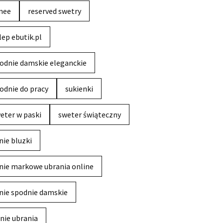
nee
reserved swetry
lep ebutik.pl
odnie damskie eleganckie
odnie do pracy
sukienki
eter w paski
sweter świąteczny
nie bluzki
nie markowe ubrania online
nie spodnie damskie
nie ubrania