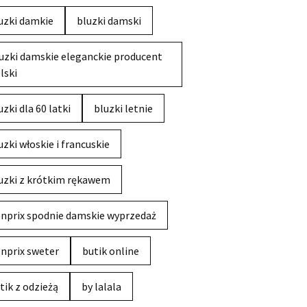
uzki damkie
bluzki damski
uzki damskie eleganckie producent
lski
uzki dla 60 latki
bluzki letnie
uzki włoskie i francuskie
uzki z krótkim rękawem
nprix spodnie damskie wyprzedaż
nprix sweter
butik online
tik z odzieżą
by lalala