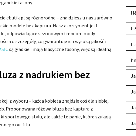
eganckie fasony.
H&
e ebutik.pl są różnorodne – znajdziesz u nas zarówno
nckie modele bez kaptura. Nasz asortyment jest
h 
ele, odpowiadające sezonowym trendom mody.
ścią o szczegóły, co gwarantuje ich wysoką jakość i
h 
ASIC
są gładkie i mają klasyczne fasony, więc są idealną
hm
uza z nadrukiem bez
Ja
Ja
kcji z wyboru – każda kobieta znajdzie coś dla siebie,
Ja
zeb. Proponowana różowa bluza bez kaptura z
ki sportowego stylu, ale także te panie, które szukają
Ja
nnego outfitu.