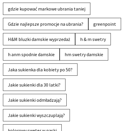
gdzie kupować markowe ubrania taniej
Gdzie najlepsze promocje na ubrania?
greenpoint
H&M bluzki damskie wyprzedaż
h & m swetry
h anm spodnie damskie
hm swetry damskie
Jaka sukienka dla kobiety po 50?
Jakie sukienki dla 30 latki?
Jakie sukienki odmładzają?
Jakie sukienki wyszczuplają?
kolorowy sweter w paski