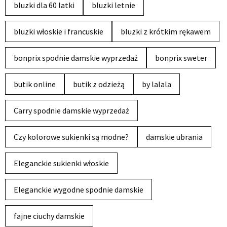
bluzki dla 60 latki
bluzki letnie
bluzki włoskie i francuskie
bluzki z krótkim rękawem
bonprix spodnie damskie wyprzedaż
bonprix sweter
butik online
butik z odzieżą
by lalala
Carry spodnie damskie wyprzedaż
Czy kolorowe sukienki są modne?
damskie ubrania
Eleganckie sukienki włoskie
Eleganckie wygodne spodnie damskie
fajne ciuchy damskie