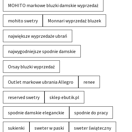
MOHITO markowe bluzki damskie wyprzedaż
mohito swetry
Monnari wyprzedaż bluzek
największe wyprzedaże ubrań
najwygodniejsze spodnie damskie
Orsay bluzki wyprzedaż
Outlet markowe ubrania Allegro
renee
reserved swetry
sklep ebutik.pl
spodnie damskie eleganckie
spodnie do pracy
sukienki
sweter w paski
sweter świąteczny