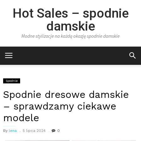
Hot Sales – spodnie
damskie
Modne stylizacje na każdą okazję spodnie damskie
Spodnie
Spodnie dresowe damskie
– sprawdzamy ciekawe
modele
By
lena
5 lipca 2024
0