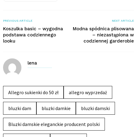
PREVIOUS ARTICLE
NEXT ARTICLE
Koszulka basic – wygodna
Modna spódnica plisowana
podstawa codziennego
– niezastąpiona w
looku
codziennej garderobie
lena
Allegro sukienki do 50 zł
allegro wyprzedaż
bluzki dam
bluzki damkie
bluzki damski
Bluzki damskie eleganckie producent polski