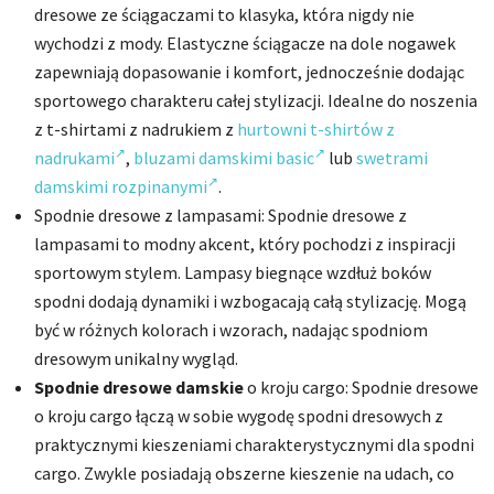
dresowe ze ściągaczami to klasyka, która nigdy nie
wychodzi z mody. Elastyczne ściągacze na dole nogawek
zapewniają dopasowanie i komfort, jednocześnie dodając
sportowego charakteru całej stylizacji. Idealne do noszenia
z t-shirtami z nadrukiem z
hurtowni t-shirtów z
nadrukami
,
bluzami damskimi basic
lub
swetrami
damskimi rozpinanymi
.
Spodnie dresowe z lampasami: Spodnie dresowe z
lampasami to modny akcent, który pochodzi z inspiracji
sportowym stylem. Lampasy biegnące wzdłuż boków
spodni dodają dynamiki i wzbogacają całą stylizację. Mogą
być w różnych kolorach i wzorach, nadając spodniom
dresowym unikalny wygląd.
Spodnie dresowe damskie
o kroju cargo: Spodnie dresowe
o kroju cargo łączą w sobie wygodę spodni dresowych z
praktycznymi kieszeniami charakterystycznymi dla spodni
cargo. Zwykle posiadają obszerne kieszenie na udach, co