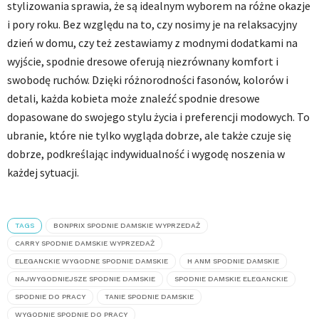
stylizowania sprawia, że są idealnym wyborem na różne okazje
i pory roku. Bez względu na to, czy nosimy je na relaksacyjny
dzień w domu, czy też zestawiamy z modnymi dodatkami na
wyjście, spodnie dresowe oferują niezrównany komfort i
swobodę ruchów. Dzięki różnorodności fasonów, kolorów i
detali, każda kobieta może znaleźć spodnie dresowe
dopasowane do swojego stylu życia i preferencji modowych. To
ubranie, które nie tylko wygląda dobrze, ale także czuje się
dobrze, podkreślając indywidualność i wygodę noszenia w
każdej sytuacji.
TAGS
BONPRIX SPODNIE DAMSKIE WYPRZEDAŻ
CARRY SPODNIE DAMSKIE WYPRZEDAŻ
ELEGANCKIE WYGODNE SPODNIE DAMSKIE
H ANM SPODNIE DAMSKIE
NAJWYGODNIEJSZE SPODNIE DAMSKIE
SPODNIE DAMSKIE ELEGANCKIE
SPODNIE DO PRACY
TANIE SPODNIE DAMSKIE
WYGODNIE SPODNIE DO PRACY