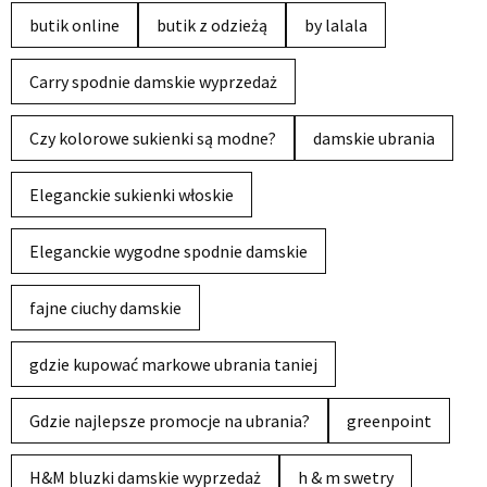
butik online
butik z odzieżą
by lalala
Carry spodnie damskie wyprzedaż
Czy kolorowe sukienki są modne?
damskie ubrania
Eleganckie sukienki włoskie
Eleganckie wygodne spodnie damskie
fajne ciuchy damskie
gdzie kupować markowe ubrania taniej
Gdzie najlepsze promocje na ubrania?
greenpoint
H&M bluzki damskie wyprzedaż
h & m swetry