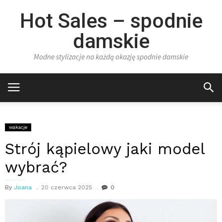
Hot Sales – spodnie
damskie
Modne stylizacje na każdą okazję spodnie damskie
wakacje
Strój kąpielowy jaki model
wybrać?
By
Joana
20 czerwca 2025
0