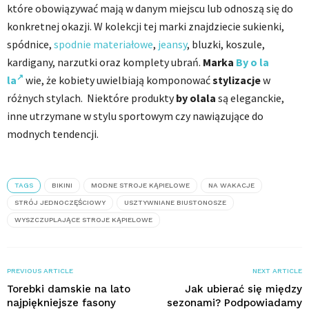
które obowiązywać mają w danym miejscu lub odnoszą się do
konkretnej okazji. W kolekcji tej marki znajdziecie sukienki,
spódnice,
spodnie materiałowe
,
jeansy
, bluzki, koszule,
kardigany, narzutki oraz komplety ubrań.
Marka
By o la
la
wie, że kobiety uwielbiają komponować
stylizacje
w
różnych stylach. Niektóre produkty
by olala
są eleganckie,
inne utrzymane w stylu sportowym czy nawiązujące do
modnych tendencji.
TAGS
BIKINI
MODNE STROJE KĄPIELOWE
NA WAKACJE
STRÓJ JEDNOCZĘŚCIOWY
USZTYWNIANE BIUSTONOSZE
WYSZCZUPLAJĄCE STROJE KĄPIELOWE
PREVIOUS ARTICLE
NEXT ARTICLE
Torebki damskie na lato
Jak ubierać się między
najpiękniejsze fasony
sezonami? Podpowiadamy