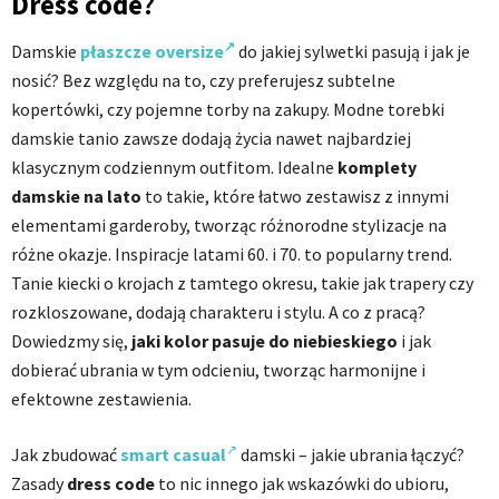
Dress code
?
Damskie
płaszcze oversize
do jakiej sylwetki pasują i jak je
nosić? Bez względu na to, czy preferujesz subtelne
kopertówki, czy pojemne torby na zakupy. Modne torebki
damskie tanio zawsze dodają życia nawet najbardziej
klasycznym codziennym outfitom. Idealne
komplety
damskie na lato
to takie, które łatwo zestawisz z innymi
elementami garderoby, tworząc różnorodne stylizacje na
różne okazje. Inspiracje latami 60. i 70. to popularny trend.
Tanie kiecki o krojach z tamtego okresu, takie jak trapery czy
rozkloszowane, dodają charakteru i stylu. A co z pracą?
Dowiedzmy się,
jaki kolor pasuje do niebieskiego
i jak
dobierać ubrania w tym odcieniu, tworząc harmonijne i
efektowne zestawienia.
Jak zbudować
smart casual
damski – jakie ubrania łączyć?
Zasady
dress code
to nic innego jak wskazówki do ubioru,