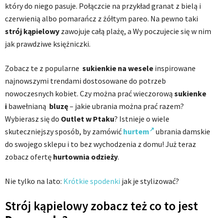
który do niego pasuje. Połączcie na przykład granat z bielą i
czerwienią albo pomarańcz z żółtym pareo. Na pewno taki
strój kąpielowy
zawojuje całą plażę, a Wy poczujecie się w nim
jak prawdziwe księżniczki.
Zobacz te z popularne
sukienkie na wesele
inspirowane
najnowszymi trendami dostosowane do potrzeb
nowoczesnych kobiet. Czy można prać wieczorową
sukienke
i
bawełnianą
bluzę
– jakie ubrania można prać razem?
Wybierasz się do
Outlet w Ptaku
? Istnieje o wiele
skuteczniejszy sposób, by zamówić
hurtem
ubrania damskie
do swojego sklepu i to bez wychodzenia z domu! Już teraz
zobacz ofertę
hurtownia odzieży
.
Nie tylko na lato:
Krótkie spodenki
jak je stylizować?
Strój kąpielowy zobacz też co to jest