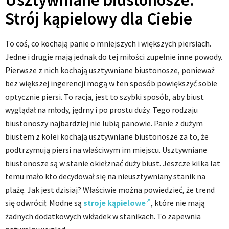
Strój kąpielowy dla Ciebie
To coś, co kochają panie o mniejszych i większych piersiach.
Jedne i drugie mają jednak do tej miłości zupełnie inne powody.
Pierwsze z nich kochają usztywniane biustonosze, ponieważ
bez większej ingerencji mogą w ten sposób powiększyć sobie
optycznie piersi. To racja, jest to szybki sposób, aby biust
wyglądał na młody, jędrny i po prostu duży. Tego rodzaju
biustonoszy najbardziej nie lubią panowie. Panie z dużym
biustem z kolei kochają usztywniane biustonosze za to, że
podtrzymują piersi na właściwym im miejscu. Usztywniane
biustonosze są w stanie okiełznać duży biust. Jeszcze kilka lat
temu mało kto decydował się na nieusztywniany stanik na
plażę. Jak jest dzisiaj? Właściwie można powiedzieć, że trend
się odwrócił. Modne są
stroje kąpielowe
, które nie mają
żadnych dodatkowych wkładek w stanikach. To zapewnia