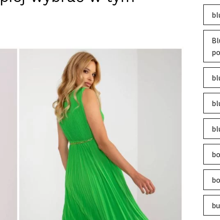
bl
Bl
po
bl
bl
bl
bo
bo
bu