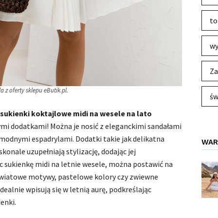
to
wy
Za
a z oferty sklepu eButik.pl.
św
sukienki koktajlowe midi na wesele na lato
mi dodatkami! Można je nosić z eleganckimi sandałami
 modnymi espadrylami. Dodatki takie jak delikatna
WAR
konale uzupełniają stylizację, dodając jej
 sukienkę midi na letnie wesele, można postawić na
 kwiatowe motywy, pastelowe kolory czy zwiewne
idealnie wpisują się w letnią aurę, podkreślając
enki.