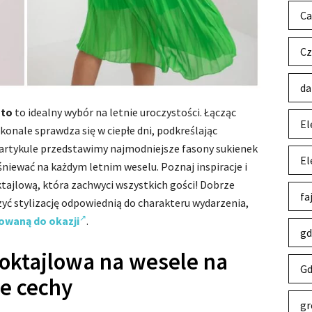
Ca
Cz
da
ato
to idealny wybór na letnie uroczystości. Łącząc
El
konale sprawdza się w ciepłe dni, podkreślając
 artykule przedstawimy najmodniejsze fasony sukienek
El
lśniewać na każdym letnim weselu. Poznaj inspiracje i
ktajlową, która zachwyci wszystkich gości! Dobrze
fa
yć stylizację odpowiednią do charakteru wydarzenia,
owaną do okazji
.
gd
koktajlowa na wesele na
Gd
ze cechy
gr