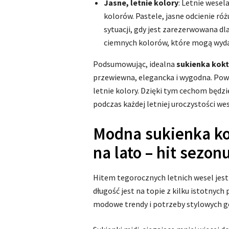
Jasne, letnie kolory
: Letnie wesel
kolorów. Pastele, jasne odcienie różu
sytuacji, gdy jest zarezerwowana d
ciemnych kolorów, które mogą wydawa
Podsumowując, idealna
sukienka kok
przewiewna, elegancka i wygodna. Powi
letnie kolory. Dzięki tym cechom będz
podczas każdej letniej uroczystości wes
Modna sukienka ko
na lato – hit sezon
Hitem tegorocznych letnich wesel jes
długość jest na topie z kilku istotnych
modowe trendy i potrzeby stylowych g