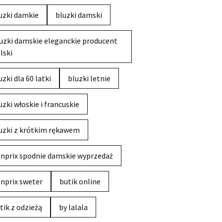
uzki damkie
bluzki damski
uzki damskie eleganckie producent
lski
uzki dla 60 latki
bluzki letnie
uzki włoskie i francuskie
uzki z krótkim rękawem
nprix spodnie damskie wyprzedaż
nprix sweter
butik online
tik z odzieżą
by lalala