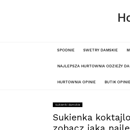
Ho
SPODNIE
SWETRY DAMSKIE
M
NAJLEPSZA HURTOWNIA ODZIEŻY DA
HURTOWNIA OPINIE
BUTIK OPIN
Sukienki damskie
Sukienka koktajl
zobacz jaką najl