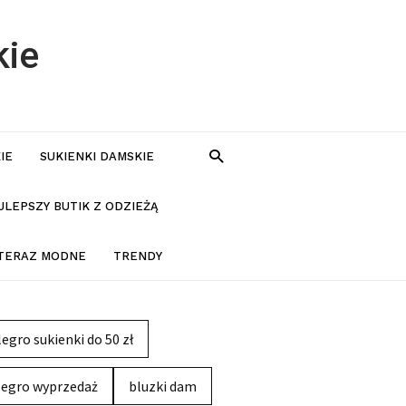
kie
IE
SUKIENKI DAMSKIE
JLEPSZY BUTIK Z ODZIEŻĄ
 TERAZ MODNE
TRENDY
legro sukienki do 50 zł
legro wyprzedaż
bluzki dam