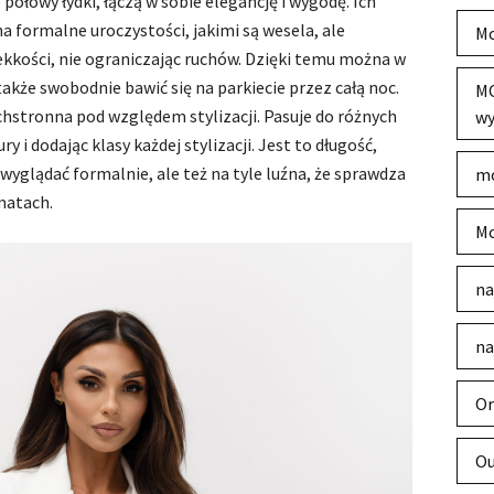
 połowy łydki, łączą w sobie elegancję i wygodę. Ich
a formalne uroczystości, jakimi są wesela, ale
Mo
ekkości, nie ograniczając ruchów. Dzięki temu można w
także swobodnie bawić się na parkiecie przez całą noc.
MO
chstronna pod względem stylizacji. Pasuje do różnych
wy
y i dodając klasy każdej stylizacji. Jest to długość,
wyglądać formalnie, ale też na tyle luźna, że sprawdza
mo
imatach.
Mo
na
na
Or
Ou