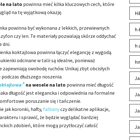
le na lato
powinna mieć kilka kluczowych cech, które
ygląd na tę wyjątkową okazję.
H&
enka powinna być wykonana z lekkich, przewiewnych
h 
 szyfon czy len. Te materiały pozwalają skórze oddychać
 dni.
h 
kienka koktajlowa powinna łączyć elegancję z wygodą.
sukienki odcinane w talii są idealne, ponieważ
hm
ie zapewniają swobodę ruchów. Unikaj zbyt obcisłych
 podczas dłuższego noszenia.
Ja
oktajlowa
na wesele na lato
powinna mieć długość
Taka długość jest elegancka i odpowiednia na formalne
Ja
komfortowe poruszanie się i tańczenie.
ie jak koronki, hafty,
falbany
czy delikatne aplikacje,
Ja
akteru i sprawić, że będzie wyglądać bardziej
nckich zdobień, które mogą przytłoczyć całość
Ja