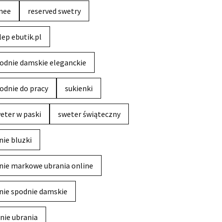
nee
reserved swetry
lep ebutik.pl
odnie damskie eleganckie
odnie do pracy
sukienki
eter w paski
sweter świąteczny
nie bluzki
nie markowe ubrania online
nie spodnie damskie
nie ubrania