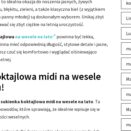
a to idealna okazja do noszenia jasnych, żywych
ko
, błękitu, zieleni, a także klasyczna biel (z wyjątkiem
la panny młodej) są doskonałym wyborem. Unikaj zbyt
Li
ć się zbyt ciężkie na letnią uroczystość.
Lu
tajlowa
na wesele na lato
powinna być lekka,
nna mieć odpowiednią długość, stylowe detale i jasne,
ma
iesz czuć się komfortowo i wyglądać olśniewająco
elnej.
ma
ktajlowa midi na wesele
Ma
u!
ma
t
sukienka koktajlowa midi na wesele na lato
. Ta
 powodów, które sprawiają, że idealnie wpisuje się w
Ma
ości weselnych.
ma