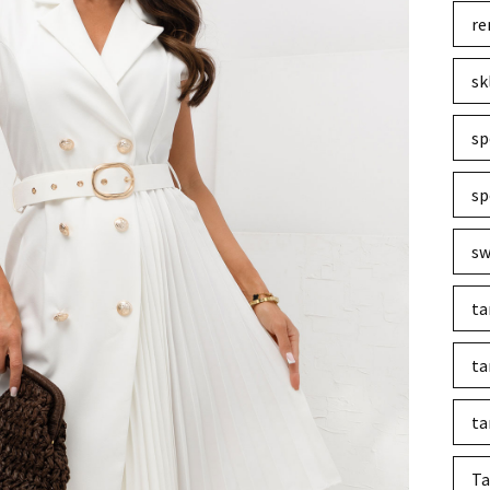
re
sk
sp
sp
sw
ta
ta
ta
Ta