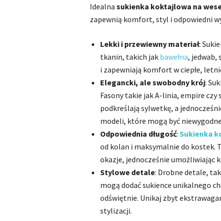
Idealna
sukienka koktajlowa na wese
zapewnią komfort, styl i odpowiedni w
Lekki i przewiewny materiał
: Suki
tkanin, takich jak
bawełna
, jedwab,
i zapewniają komfort w ciepłe, letnie
Elegancki, ale swobodny krój
: Su
Fasony takie jak A-linia, empire czy 
podkreślają sylwetkę, a jednocześn
modeli, które mogą być niewygodne
Odpowiednia długość
:
Sukienka k
od kolan i maksymalnie do kostek. 
okazje, jednocześnie umożliwiając 
Stylowe detale
: Drobne detale, tak
mogą dodać sukience unikalnego char
odświętnie. Unikaj zbyt ekstrawaga
stylizacji.