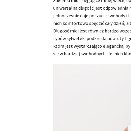
Sukienki midi, sięgające mniej więcej do
uniwersalna długość jest odpowiednia n
jednocześnie daje poczucie swobody i l
nich komfortowo spędzić cały dzień, a 
Długość midi jest również bardzo wsze
typów sylwetek, podkreślając atuty figur
która jest wystarczająco elegancka, by 
się w bardziej swobodnych i letnich kl