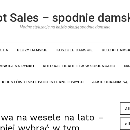
t Sales – spodnie dams
Modne stylizacje na każdą okazję spodnie damskie
ODA
BLUZY DAMSKIE
KOSZULE DAMSKIE
BLUZKI DAMSK
MSKIEJ NA RYNKU
RODZAJE DEKOLTÓW W SUKIENKACH
NA
IE KLIENTÓW O SKLEPACH INTERNETOWYCH
JAKIE UBRANIA SĄ
Al
owa na wesele na lato –
al
epiej wybrać w tym