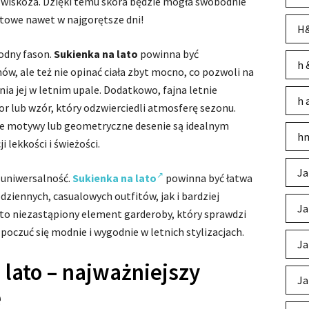
y wiskoza. Dzięki temu skóra będzie mogła swobodnie
rtowe nawet w najgorętsze dni!
H&
bodny fason.
Sukienka na lato
powinna być
h 
w, ale też nie opinać ciała zbyt mocno, co pozwoli na
a jej w letnim upale. Dodatkowo, fajna letnie
h 
lor lub wzór, który odzwierciedli atmosferę sezonu.
we motywy lub geometryczne desenie są idealnym
hm
i lekkości i świeżości.
Ja
t uniwersalność.
Sukienka na lato
powinna być łatwa
dziennych, casualowych outfitów, jak i bardziej
Ja
 to niezastąpiony element garderoby, który sprawdzi
poczuć się modnie i wygodnie w letnich stylizacjach.
Ja
 lato – najważniejszy
Ja
e