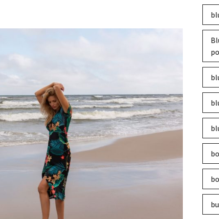
bl
Bl
po
bl
bl
bl
bo
bo
bu