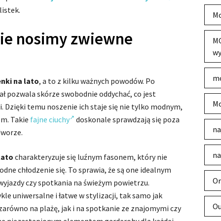
listek.
Mo
nie nosimy zwiewne
MO
wy
mo
nki na lato
, a to z kilku ważnych powodów. Po
iał pozwala skórze swobodnie oddychać, co jest
Mo
. Dzięki temu noszenie ich staje się nie tylko modnym,
em. Takie
fajne ciuchy
doskonale sprawdzają się poza
na
dworze.
na
lato
charakteryzuje się luźnym fasonem, który nie
odne chłodzenie się. To sprawia, że są one idealnym
Or
wyjazdy czy spotkania na świeżym powietrzu.
 uniwersalne i łatwe w stylizacji, tak samo jak
Ou
zarówno na plażę, jak i na spotkanie ze znajomymi czy