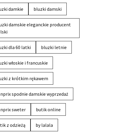
uzki damkie
bluzki damski
uzki damskie eleganckie producent
lski
uzki dla 60 latki
bluzki letnie
uzki włoskie i francuskie
uzki z krótkim rękawem
nprix spodnie damskie wyprzedaż
nprix sweter
butik online
tik z odzieżą
by lalala