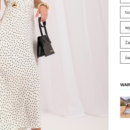
to
wy
Za
św
WAR