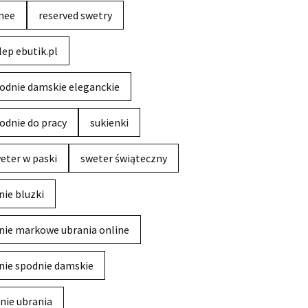
nee
reserved swetry
lep ebutik.pl
odnie damskie eleganckie
odnie do pracy
sukienki
eter w paski
sweter świąteczny
nie bluzki
nie markowe ubrania online
nie spodnie damskie
nie ubrania