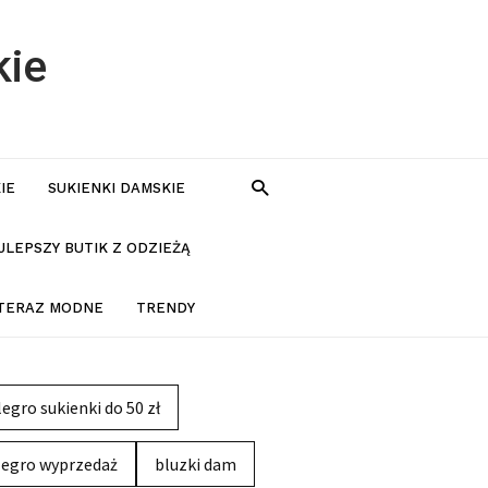
kie
IE
SUKIENKI DAMSKIE
JLEPSZY BUTIK Z ODZIEŻĄ
 TERAZ MODNE
TRENDY
legro sukienki do 50 zł
legro wyprzedaż
bluzki dam