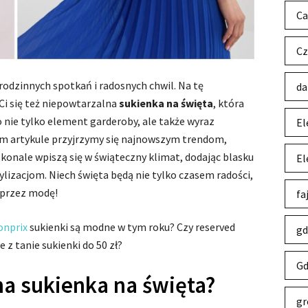
Ca
Cz
rodzinnych spotkań i radosnych chwil. Na tę
da
Ci się też niepowtarzalna
sukienka na święta
, która
 nie tylko element garderoby, ale także wyraz
El
tym artykule przyjrzymy się najnowszym trendom,
konale wpiszą się w świąteczny klimat, dodając blasku
El
lizacjom. Niech święta będą nie tylko czasem radości,
oprzez modę!
fa
onprix
sukienki są modne w tym roku? Czy reserved
gd
e z tanie sukienki do 50 zł?
Gd
na sukienka na święta?
gr