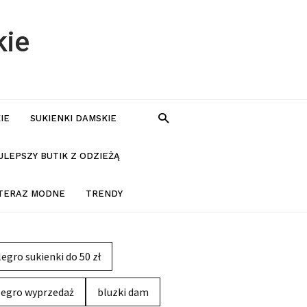
kie
IE
SUKIENKI DAMSKIE
JLEPSZY BUTIK Z ODZIEŻĄ
 TERAZ MODNE
TRENDY
legro sukienki do 50 zł
legro wyprzedaż
bluzki dam