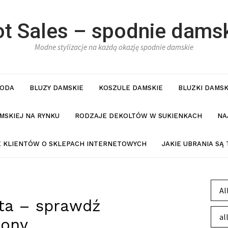
t Sales – spodnie dams
Modne stylizacje na każdą okazję spodnie damskie
ODA
BLUZY DAMSKIE
KOSZULE DAMSKIE
BLUZKI DAMSK
MSKIEJ NA RYNKU
RODZAJE DEKOLTÓW W SUKIENKACH
NA
IE KLIENTÓW O SKLEPACH INTERNETOWYCH
JAKIE UBRANIA SĄ
Al
ta – sprawdź
al
sony