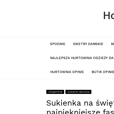
Ho
SPODNIE
SWETRY DAMSKIE
M
NAJLEPSZA HURTOWNIA ODZIEŻY DA
HURTOWNIA OPINIE
BUTIK OPIN
shoponline
Sukienki damskie
Sukienka na świę
najpiękniejsze fa