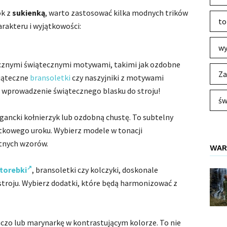
ok z
sukienką
, warto zastosować kilka modnych trików
to
arakteru i wyjątkowości:
wy
ycznymi świątecznymi motywami, takimi jak ozdobne
Za
wiąteczne
bransoletki
czy naszyjniki z motywami
 wprowadzenie świątecznego blasku do stroju!
św
gancki kołnierzyk lub ozdobną chustę. To subtelny
jątkowego uroku. Wybierz modele w tonacji
atnych wzorów.
WAR
torebki
, bransoletki czy kolczyki, doskonale
stroju. Wybierz dodatki, które będą harmonizować z
nczo lub marynarkę w kontrastującym kolorze. To nie