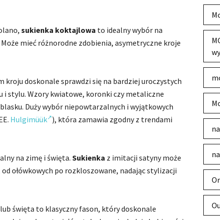
Mo
kolano,
sukienka koktajlowa
to idealny wybór na
MO
a. Może mieć różnorodne zdobienia, asymetryczne kroje
wy
mo
 kroju doskonale sprawdzi się na bardziej uroczystych
 i stylu. Wzory kwiatowe, koronki czy metaliczne
Mo
 blasku. Duży wybór niepowtarzalnych i wyjątkowych
EE.
Hulgimüük
), która zamawia zgodny z trendami
na
na
alny na zimę i święta.
Sukienka
z imitacji satyny może
od ołówkowych po rozkloszowane, nadając stylizacji
Or
Ou
lub święta to klasyczny fason, który doskonale