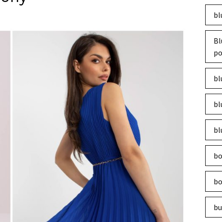
bl
Bl
po
bl
bl
bl
bo
bo
bu