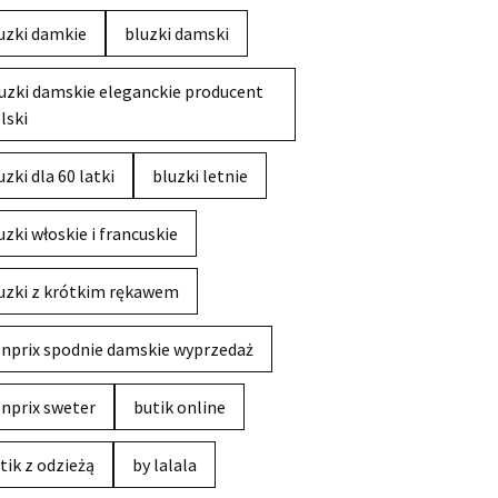
uzki damkie
bluzki damski
uzki damskie eleganckie producent
lski
uzki dla 60 latki
bluzki letnie
uzki włoskie i francuskie
uzki z krótkim rękawem
nprix spodnie damskie wyprzedaż
nprix sweter
butik online
tik z odzieżą
by lalala