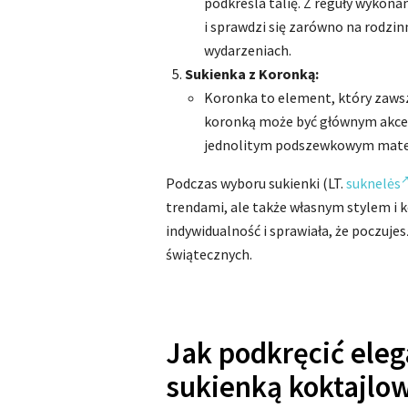
podkreśla talię. Z reguły wykona
i sprawdzi się zarówno na rodzinn
wydarzeniach.
Sukienka z Koronką:
Koronka to element, który zawsz
koronką może być głównym akcent
jednolitym podszewkowym mate
Podczas wyboru sukienki (LT.
suknelės
trendami, ale także własnym stylem i 
indywidualność i sprawiała, że poczuj
świątecznych.
Jak podkręcić eleg
sukienką koktajlo