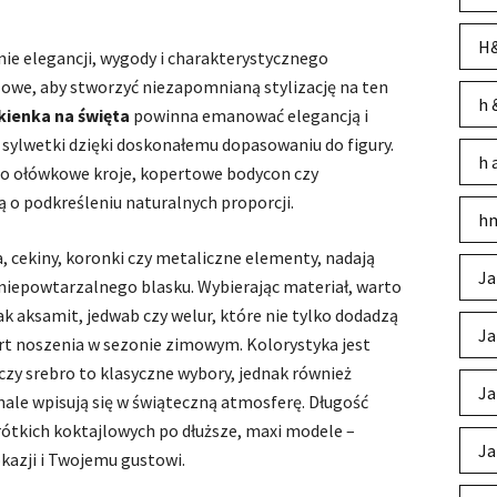
H&
nie elegancji, wygody i charakterystycznego
zowe, aby stworzyć niezapomnianą stylizację na ten
h 
kienka na święta
powinna emanować elegancją i
 sylwetki dzięki doskonałemu dopasowaniu do figury.
h 
po ołówkowe kroje, kopertowe bodycon czy
o podkreśleniu naturalnych proporcji.
hm
a, cekiny, koronki czy metaliczne elementy, nadają
Ja
niepowtarzalnego blasku. Wybierając materiał, warto
ak aksamit, jedwab czy welur, które nie tylko dodadzą
Ja
rt noszenia w sezonie zimowym. Kolorystyka jest
 czy srebro to klasyczne wybory, jednak również
Ja
ale wpisują się w świąteczną atmosferę. Długość
ótkich koktajlowych po dłuższe, maxi modele –
Ja
okazji i Twojemu gustowi.