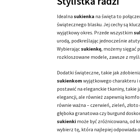
Stylistka radzi
Idealna
sukienka
na święta to połącze
świątecznego blasku. Jej cechy są kluc
wyjątkowy okres. Przede wszystkim
su
urodą, podkreślając jednocześnie atuty
Wybierając
sukienkę
, możemy sięgać 
rozkloszowane modele, zawsze z myślą 
Dodatki świąteczne, takie jak zdobieni
sukienkom
wyjątkowego charakteru i 
postawić na eleganckie tkaniny, takie j
elegancji, ale również zapewnią komfo
równie ważna – czerwień, zieleń, złoto
głęboka granatowa czy burgund doskon
sukienki
może być zróżnicowana, od kr
wybierz tę, która najlepiej odpowiada 