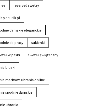
nee
reserved swetry
lep ebutik.pl
odnie damskie eleganckie
odnie do pracy
sukienki
eter w paski
sweter świąteczny
nie bluzki
nie markowe ubrania online
nie spodnie damskie
nie ubrania