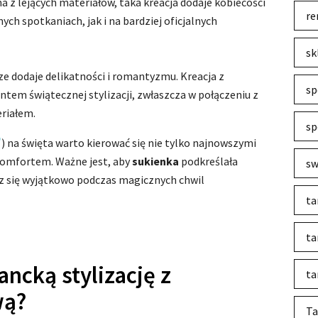
na z lejących materiałów, taka kreacja dodaje kobiecości
re
ych spotkaniach, jak i na bardziej oficjalnych
sk
e dodaje delikatności i romantyzmu. Kreacja z
sp
em świątecznej stylizacji, zwłaszcza w połączeniu z
riałem.
sp
) na święta warto kierować się nie tylko najnowszymi
komfortem. Ważne jest, aby
sukienka
podkreślała
sw
esz się wyjątkowo podczas magicznych chwil
ta
ta
ancką stylizację z
ta
wą?
Ta