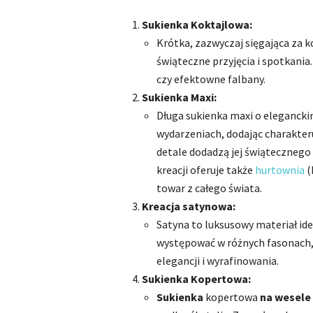
Sukienka Koktajlowa:
Krótka, zazwyczaj sięgająca za 
świąteczne przyjęcia i spotkani
czy efektowne falbany.
Sukienka Maxi:
Długa sukienka maxi o eleganckim
wydarzeniach, dodając charakteru
detale dodadzą jej świątecznego
kreacji oferuje także
hurtownia
(
towar z całego świata.
Kreacja satynowa:
Satyna to luksusowy materiał ide
występować w różnych fasonach, 
elegancji i wyrafinowania.
Sukienka Kopertowa:
Sukienka
kopertowa
na wesele