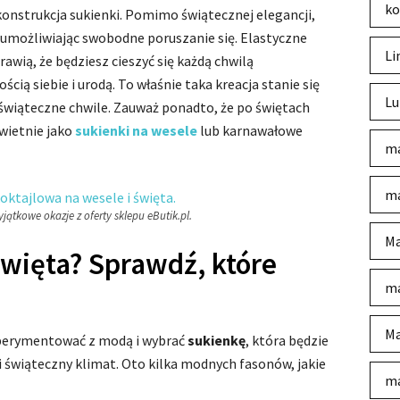
ko
onstrukcja sukienki. Pomimo świątecznej elegancji,
możliwiając swobodne poruszanie się. Elastyczne
Li
awią, że będziesz cieszyć się każdą chwilą
ią siebie i urodą. To właśnie taka kreacja stanie się
Lu
iąteczne chwile. Zauważ ponadto, że po świętach
świetnie jako
sukienki na wesele
lub karnawałowe
ma
ma
ątkowe okazje z oferty sklepu eButik.pl.
Ma
więta? Sprawdź, które
ma
Ma
perymentować z modą i wybrać
sukienkę
, która będzie
i świąteczny klimat. Oto kilka modnych fasonów, jakie
ma