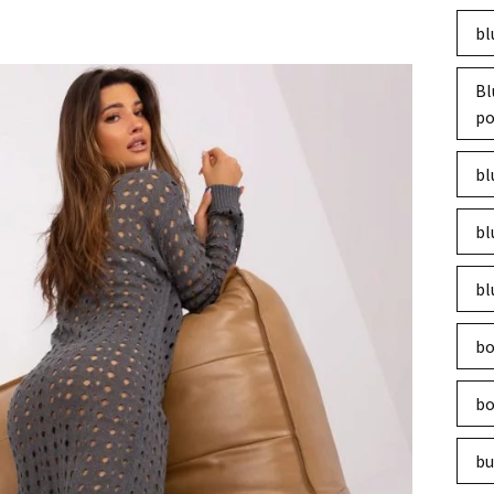
bl
Bl
po
bl
bl
bl
bo
bo
bu