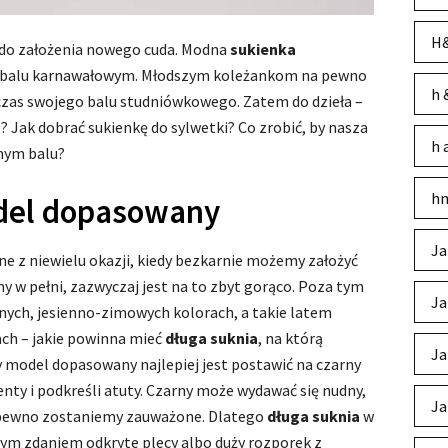
H&
i do założenia nowego cuda. Modna
sukienka
m balu karnawałowym. Młodszym koleżankom na pewno
h 
czas swojego balu studniówkowego. Zatem do dzieła –
 Jak dobrać sukienkę do sylwetki? Co zrobić, by nasza
h 
amym balu?
hm
odel dopasowany
Ja
ne z niewielu okazji, kiedy bezkarnie możemy założyć
ny w pełni, zazwyczaj jest na to zbyt gorąco. Poza tym
Ja
nych, jesienno-zimowych kolorach, a takie latem
ach – jakie powinna mieć
długa suknia
, na którą
Ja
 model dopasowany najlepiej jest postawić na czarny
nty i podkreśli atuty. Czarny może wydawać się nudny,
Ja
pewno zostaniemy zauważone. Dlatego
długa suknia
w
ym zdaniem odkryte plecy albo duży rozporek z