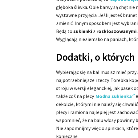
głęboka śliwka. Obie barwy są chętnie 
wystawne przyjęcia. Jeśli jesteś brune
zmienić. Innym sposobem jest wybranie 
Będą to
sukienki
z
rozkloszowanymi 
Wyglądają nieziemsko na paniach, któr
Dodatki, o których
Wybierając się na bal musisz mieć przy
najpotrzebniejsze rzeczy. Torebka k
stroju w wersji eleganckiej, jak pasek
także coś na plecy.
Modna sukienka
w
dekolcie, którymi nie należy się chwali
plecy i ramiona najlepiej jest zachowa
wspomnieć, że na balu włosy powinny by
Nie zapomnijmy więc o spinkach, które 
konieczne.