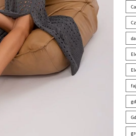
Ca
Cz
da
El
El
fa
gd
Gd
gr