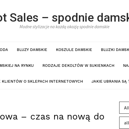
t Sales – spodnie dams
Modne stylizacje na każdą okazję spodnie damskie
ODA
BLUZY DAMSKIE
KOSZULE DAMSKIE
BLUZKI DAMSK
MSKIEJ NA RYNKU
RODZAJE DEKOLTÓW W SUKIENKACH
NA
IE KLIENTÓW O SKLEPACH INTERNETOWYCH
JAKIE UBRANIA SĄ
Al
rowa – czas na nową do
al