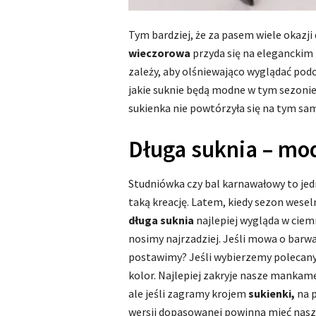
Tym bardziej, że za pasem wiele okazj
wieczorowa
przyda się na elegancki
zależy, aby olśniewająco wyglądać pod
jakie suknie będą modne w tym sezonie?
sukienka nie powtórzyła się na tym s
Długa suknia – m
Studniówka czy bal karnawałowy to jed
taką kreację. Latem, kiedy sezon wesel
długa suknia
najlepiej wygląda w ciem
nosimy najrzadziej. Jeśli mowa o barw
postawimy? Jeśli wybierzemy polecany
kolor. Najlepiej zakryje nasze mankame
ale jeśli zagramy krojem
sukienki,
na 
wersji dopasowanej powinna mieć nasz