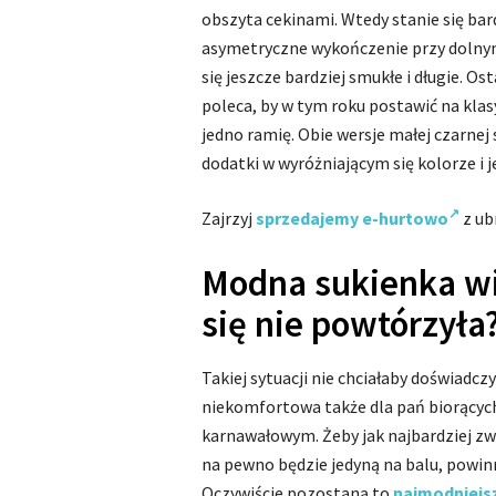
obszyta cekinami. Wtedy stanie się ba
asymetryczne wykończenie przy dolnym 
się jeszcze bardziej smukłe i długie. 
poleca, by w tym roku postawić na klas
jedno ramię. Obie wersje małej czarnej
dodatki w wyróżniającym się kolorze i
Zajrzyj
sprzedajemy e-hurtowo
z ub
Modna sukienka wi
się nie powtórzyła
Takiej sytuacji nie chciałaby doświadc
niekomfortowa także dla pań biorącyc
karnawałowym. Żeby jak najbardziej zw
na pewno będzie jedyną na balu, powin
Oczywiście pozostaną to
najmodniejs