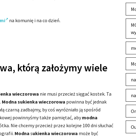
Mo
ami
na komunię i na co dzień.
MO
wy
mo
Mo
wa, którą założymy wiele
na
ienka wieczorowa
nie musi przecież sięgać kostek. Ta
na
.
Modna sukienka wieczorowa
powinna być jednak
łą czarną zadbajmy, by coś wyróżniało ją spośród
Or
kowej powinnyśmy także pamiętać, aby
modna
ótka. Nie chcemy przecież przez kolejne 100 dni słuchać
Ou
grafii.
Modna
s
ukienka wieczorowa
może być