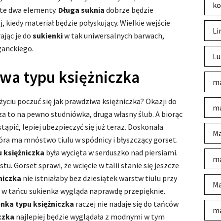
ko
te dwa elementy.
Długa suknia
dobrze będzie
, kiedy materiał będzie połyskujący. Wielkie wejście
Li
ając je do
sukienki
w tak uniwersalnych barwach,
ganckiego.
Lu
wa typu księżniczka
ma
 życiu poczuć się jak prawdziwa księżniczka? Okazji do
ma
za to na pewno studniówka, druga własny ślub. A biorąc
ąpić, lepiej ubezpieczyć się już teraz. Doskonała
Ma
óra ma mnóstwo tiulu w spódnicy i błyszczący gorset.
 księżniczka
była wycięta w serduszko nad piersiami.
ma
tu. Gorset sprawi, że wcięcie w talii stanie się jeszcze
niczka
nie istniałaby bez dziesiątek warstw tiulu przy
Ma
e w tańcu sukienka wygląda naprawdę przepięknie.
nka typu księżniczka
raczej nie nadaje się do tańców
ma
czka
najlepiej będzie wyglądała z modnymi w tym