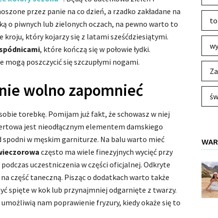
noszone przez panie na co dzień, a rzadko zakładane na
to
tką o piwnych lub zielonych oczach, na pewno warto to
kroju, który kojarzy się z latami sześćdziesiątymi.
wy
spódnicami
, które kończą się w połowie łydki.
e mogą poszczycić się szczupłymi nogami.
Za
 nie wolno zapomnieć
św
 sobie torebkę. Pomijam już fakt, że schowasz w niej
opertowa jest nieodłącznym elementem damskiego
 od spodni w męskim garniturze. Na balu warto mieć
WAR
ieczorowa
często ma wiele finezyjnych wycięć przy
ć podczas uczestniczenia w części oficjalnej. Odkryte
ć na część taneczną. Pisząc o dodatkach warto także
ć spięte w kok lub przynajmniej odgarnięte z twarzy.
umożliwią nam poprawienie fryzury, kiedy okaże się to