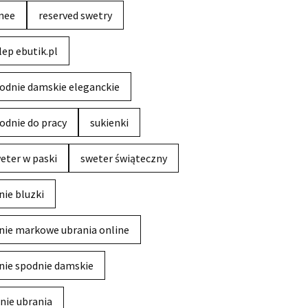
nee
reserved swetry
lep ebutik.pl
odnie damskie eleganckie
odnie do pracy
sukienki
eter w paski
sweter świąteczny
nie bluzki
nie markowe ubrania online
nie spodnie damskie
nie ubrania