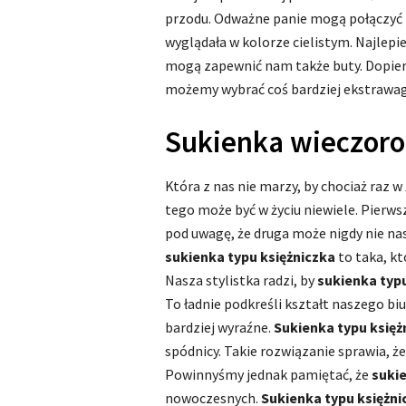
przodu. Odważne panie mogą połączyć 
wyglądała w kolorze cielistym. Najlepiej
mogą zapewnić nam także buty. Dopier
możemy wybrać coś bardziej ekstrawa
Sukienka wieczoro
Która z nas nie marzy, by chociaż raz w
tego może być w życiu niewiele. Pierws
pod uwagę, że druga może nigdy nie nast
sukienka typu księżniczka
to taka, kt
Nasza stylistka radzi, by
sukienka typu
To ładnie podkreśli kształt naszego bius
bardziej wyraźne.
Sukienka typu księż
spódnicy. Takie rozwiązanie sprawia, ż
Powinnyśmy jednak pamiętać, że
sukie
nowoczesnych.
Sukienka typu księżni