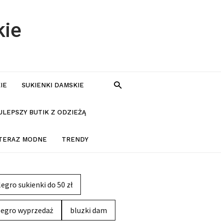
kie
IE
SUKIENKI DAMSKIE
JLEPSZY BUTIK Z ODZIEŻĄ
 TERAZ MODNE
TRENDY
legro sukienki do 50 zł
legro wyprzedaż
bluzki dam