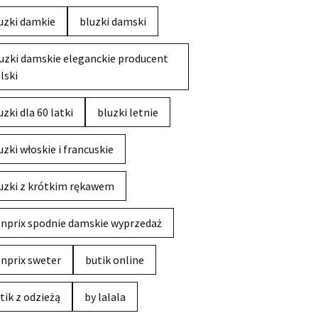
uzki damkie
bluzki damski
uzki damskie eleganckie producent
lski
uzki dla 60 latki
bluzki letnie
uzki włoskie i francuskie
uzki z krótkim rękawem
nprix spodnie damskie wyprzedaż
nprix sweter
butik online
tik z odzieżą
by lalala