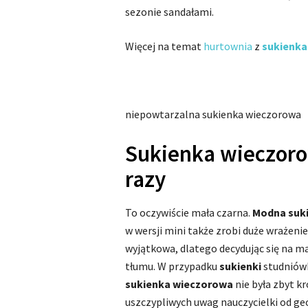
sezonie sandałami.
Więcej na temat
hurtownia
z
sukienk
niepowtarzalna sukienka wieczorowa
Sukienka wieczoro
razy
To oczywiście mała czarna.
Modna suk
w wersji mini także zrobi duże wrażenie
wyjątkowa, dlatego decydując się na ma
tłumu. W przypadku
sukienki
studniów
sukienka wieczorowa
nie była zbyt kr
uszczypliwych uwag nauczycielki od geo