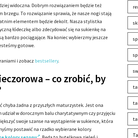
rdziej widoczna. Dobrym rozwiązaniem będzie też
re
brzegu. To rozwiązanie sprawia, że nasze nogi stają
Ostatnim elementem będzie dekolt. Nasza stylistka
sk
yczną łódeczkę albo zdecydować się na sukienkę na
 są bardzo pociągające. Na koniec wybierzmy jeszcze
sp
 jesteśmy gotowe.
sp
raniami i zobacz
bestsellery
.
sw
eczorowa – co zrobić, by
ta
?
ta
zyć chyba żadna z przyszłych maturzystek. Jest ona
h udział w dorocznym balu charytatywnym czy przyjęciu
ta
iększyć swoje szanse na wystąpienie w sukience, która
nyśmy postawić na rzadko wybierane kolory.
Ta
ze kolory sezonu
. Będą to butelkowa zieleń i