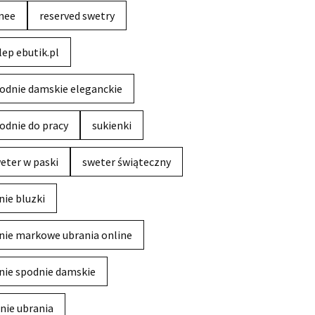
nee
reserved swetry
lep ebutik.pl
odnie damskie eleganckie
odnie do pracy
sukienki
eter w paski
sweter świąteczny
nie bluzki
nie markowe ubrania online
nie spodnie damskie
nie ubrania