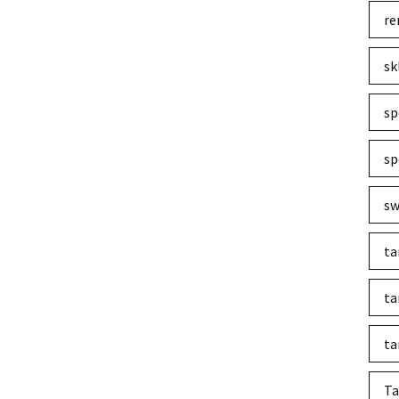
re
sk
sp
sp
sw
ta
ta
ta
Ta