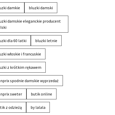
uzki damkie
bluzki damski
uzki damskie eleganckie producent
lski
uzki dla 60 latki
bluzki letnie
uzki włoskie i francuskie
uzki z krótkim rękawem
nprix spodnie damskie wyprzedaż
nprix sweter
butik online
tik z odzieżą
by lalala