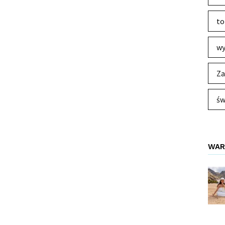
to
wy
Za
św
WAR