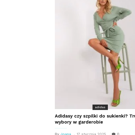
adidas
Adidasy czy szpilki do sukienki? T
wybory w garderobie
By
Joana
17 stycznia 2025
0