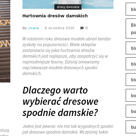
dresy damskie
bl
Hurtownia dresów damskich
Bl
By
Joana
6 września 2025
0
po
W ostatnim roku dresowe modele ubrań bardzo
zyskały na popularności. Wiele sklepów
bl
zastanawia się jaka hurtownia dresów
damskich jest najlepsza, aby zaopatrzyć się w
najmodniejsze fasony. Dzisiaj omawiamy
bl
najciekawsze modele dresowych spodni
damskich.
bl
Dlaczego warto
bo
wybierać dresowe
spodnie damskie?
bo
Jedno jest pewne: nie ma tak wygodnych spodni
bu
piszą
jak dresowe spodnie damskie. Wcześniej takie
jedno