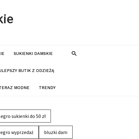
kie
IE
SUKIENKI DAMSKIE
JLEPSZY BUTIK Z ODZIEŻĄ
 TERAZ MODNE
TRENDY
legro sukienki do 50 zł
legro wyprzedaż
bluzki dam