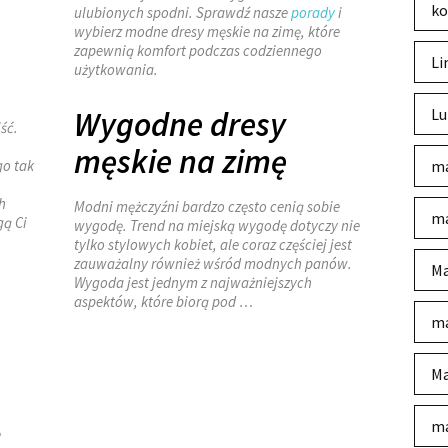
ko
ulubionych spodni. Sprawdź nasze
porady
i
wybierz modne dresy męskie na zimę, które
zapewnią komfort podczas codziennego
Li
użytkowania.
Lu
Wygodne dresy
ść.
męskie na zimę
ma
go tak
h
Modni mężczyźni bardzo często cenią sobie
ma
ą Ci
wygodę. Trend na miejską wygodę dotyczy nie
tylko stylowych kobiet, ale coraz częściej jest
zauważalny również wśród modnych panów.
Ma
Wygoda jest jednym z najważniejszych
aspektów, które biorą pod …
ma
Ma
ma
e