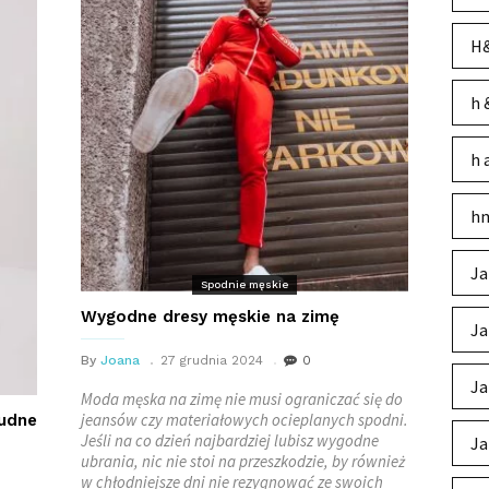
H&
h 
h 
hm
Ja
Spodnie męskie
Wygodne dresy męskie na zimę
Ja
By
Joana
27 grudnia 2024
0
Ja
Moda męska na zimę nie musi ograniczać się do
jeansów czy materiałowych ocieplanych spodni.
rudne
Jeśli na co dzień najbardziej lubisz wygodne
Ja
ubrania, nic nie stoi na przeszkodzie, by również
w chłodniejsze dni nie rezygnować ze swoich