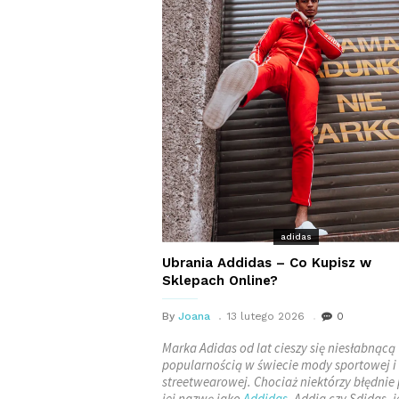
adidas
Ubrania Addidas – Co Kupisz w
Sklepach Online?
By
Joana
13 lutego 2026
0
Marka Adidas od lat cieszy się niesłabnącą
popularnością w świecie mody sportowej i
streetwearowej. Chociaż niektórzy błędnie 
jej nazwę jako
Addidas
, Addia czy Sdidas, 