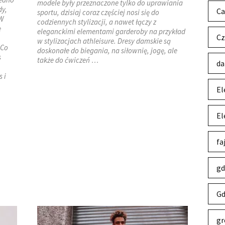
modele były przeznaczone tylko do uprawiania
dy,
Ca
sportu, dzisiaj coraz częściej nosi się do
 W
codziennych stylizacji, a nawet łączy z
ę
eleganckimi elementami garderoby na przykład
Cz
w stylizacjach athleisure. Dresy damskie są
 Co
doskonałe do biegania, na siłownię, jogę, ale
s
także do ćwiczeń …
da
 i
El
El
fa
gd
Gd
gr