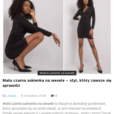
Modne sukienki na wesele
Mała czarna sukienka na wesele – styl, który zawsze się
sprawdzi
By
Joana
8 września 2024
0
Mała czarna sukienka na wesele
to klasyk w damskiej garderobie,
który sprawdza się na wiele okazji, w tym również na weselach.
Dzięki swojej elegancji i uniwersalności kultowa „mała czarna” może