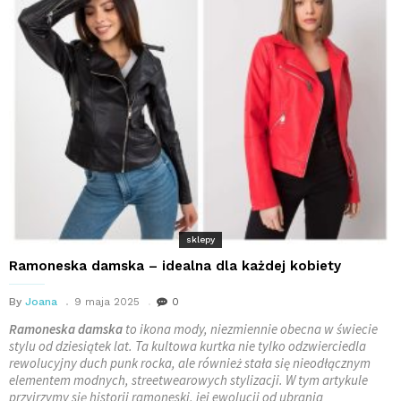
sklepy
Ramoneska damska – idealna dla każdej kobiety
By
Joana
9 maja 2025
0
Ramoneska damska
to ikona mody, niezmiennie obecna w świecie
stylu od dziesiątek lat. Ta kultowa kurtka nie tylko odzwierciedla
rewolucyjny duch punk rocka, ale również stała się nieodłącznym
elementem modnych, streetwearowych stylizacji. W tym artykule
przyjrzymy się historii ramoneski, jej ewolucji od ubrania