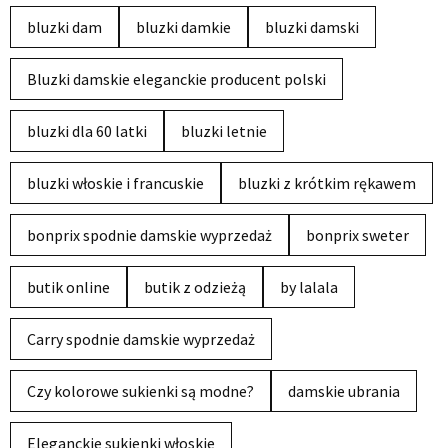
bluzki dam
bluzki damkie
bluzki damski
Bluzki damskie eleganckie producent polski
bluzki dla 60 latki
bluzki letnie
bluzki włoskie i francuskie
bluzki z krótkim rękawem
bonprix spodnie damskie wyprzedaż
bonprix sweter
butik online
butik z odzieżą
by lalala
Carry spodnie damskie wyprzedaż
Czy kolorowe sukienki są modne?
damskie ubrania
Eleganckie sukienki włoskie