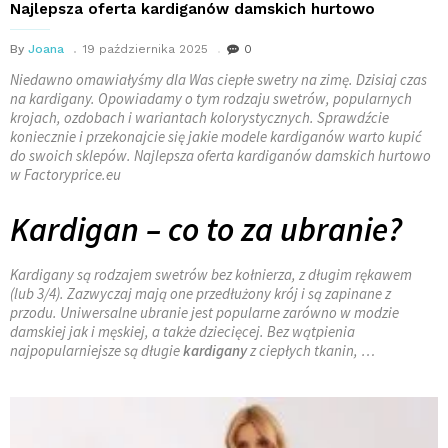
Najlepsza oferta kardiganów damskich hurtowo
By
Joana
19 października 2025
0
Niedawno omawiałyśmy dla Was ciepłe swetry na zimę. Dzisiaj czas
na kardigany. Opowiadamy o tym rodzaju swetrów, popularnych
krojach, ozdobach i wariantach kolorystycznych. Sprawdźcie
koniecznie i przekonajcie się jakie modele kardiganów warto kupić
do swoich sklepów. Najlepsza oferta kardiganów damskich hurtowo
w Factoryprice.eu
Kardigan – co to za ubranie?
Kardigany są rodzajem swetrów bez kołnierza, z długim rękawem
(lub 3/4). Zazwyczaj mają one przedłużony krój i są zapinane z
przodu. Uniwersalne ubranie jest popularne zarówno w modzie
damskiej jak i męskiej, a także dziecięcej. Bez wątpienia
najpopularniejsze są długie
kardigany
z ciepłych tkanin, …