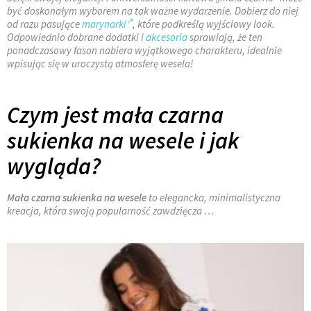
być doskonałym wyborem na tak ważne wydarzenie. Dobierz do niej
od razu pasujące
marynarki
, które podkreślą wyjściowy look.
Odpowiednio dobrane dodatki i
akcesoria
sprawiają, że ten
ponadczasowy fason nabiera wyjątkowego charakteru, idealnie
wpisując się w uroczystą atmosferę wesela!
Czym jest mała czarna
sukienka na wesele i jak
wygląda?
Mała czarna sukienka na wesele
to elegancka, minimalistyczna
kreacja, która swoją popularność zawdzięcza …