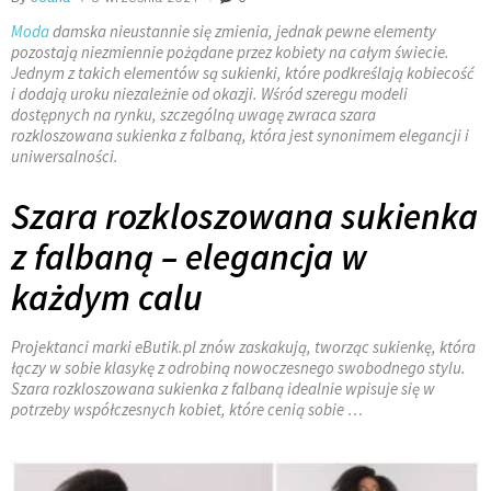
Moda
damska nieustannie się zmienia, jednak pewne elementy
pozostają niezmiennie pożądane przez kobiety na całym świecie.
Jednym z takich elementów są sukienki, które podkreślają kobiecość
i dodają uroku niezależnie od okazji. Wśród szeregu modeli
dostępnych na rynku, szczególną uwagę zwraca szara
rozkloszowana sukienka z falbaną, która jest synonimem elegancji i
uniwersalności.
Szara rozkloszowana sukienka
z falbaną – elegancja w
każdym calu
Projektanci marki eButik.pl znów zaskakują, tworząc sukienkę, która
łączy w sobie klasykę z odrobiną nowoczesnego swobodnego stylu.
Szara rozkloszowana sukienka z falbaną idealnie wpisuje się w
potrzeby współczesnych kobiet, które cenią sobie …