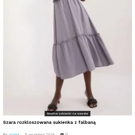
Modne sukienki na wesele
Szara rozkloszowana sukienka z falbaną
By
Joana
8 września 2024
0