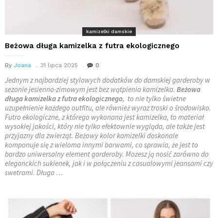
kamizelki damskie
Beżowa długa kamizelka z futra ekologicznego
By
Joana
31 lipca 2025
0
Jednym z najbardziej stylowych dodatków do damskiej garderoby w
sezonie jesienno-zimowym jest bez wątpienia kamizelka.
Beżowa
długa kamizelka z futra ekologicznego
, to nie tylko świetne
uzupełnienie każdego outfitu, ale również wyraz troski o środowisko.
Futro ekologiczne, z którego wykonana jest kamizelka, to materiał
wysokiej jakości, który nie tylko efektownie wygląda, ale także jest
przyjazny dla zwierząt. Beżowy kolor kamizelki doskonale
komponuje się z wieloma innymi barwami, co sprawia, że jest to
bardzo uniwersalny element garderoby. Możesz ją nosić zarówno do
eleganckich sukienek, jak i w połączeniu z casualowymi jeansami czy
swetrami. Długa …