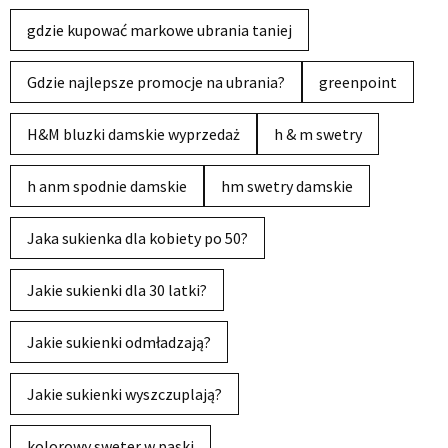
gdzie kupować markowe ubrania taniej
Gdzie najlepsze promocje na ubrania?
greenpoint
H&M bluzki damskie wyprzedaż
h & m swetry
h anm spodnie damskie
hm swetry damskie
Jaka sukienka dla kobiety po 50?
Jakie sukienki dla 30 latki?
Jakie sukienki odmładzają?
Jakie sukienki wyszczuplają?
kolorowy sweter w paski