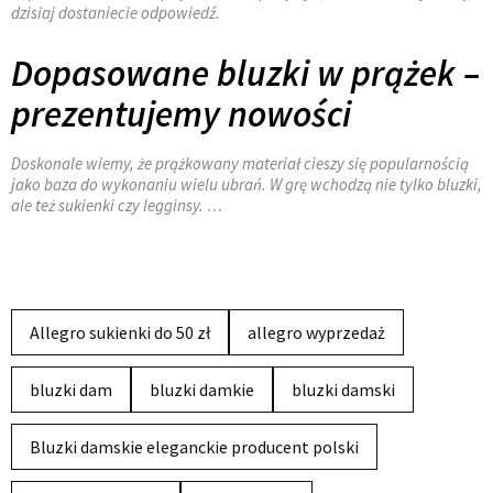
dzisiaj dostaniecie odpowiedź.
Dopasowane bluzki w prążek –
prezentujemy nowości
Doskonale wiemy, że prążkowany materiał cieszy się popularnością
jako baza do wykonaniu wielu ubrań. W grę wchodzą nie tylko bluzki,
ale też sukienki czy legginsy. …
Allegro sukienki do 50 zł
allegro wyprzedaż
bluzki dam
bluzki damkie
bluzki damski
Bluzki damskie eleganckie producent polski