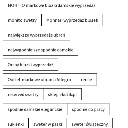
MOHITO markowe bluzki damskie wyprzedaż
mohito swetry
Monnari wyprzedaż bluzek
największe wyprzedaże ubrań
najwygodniejsze spodnie damskie
Orsay bluzki wyprzedaż
Outlet markowe ubrania Allegro
renee
reserved swetry
sklep ebutik.pl
spodnie damskie eleganckie
spodnie do pracy
sukienki
sweter w paski
sweter świąteczny