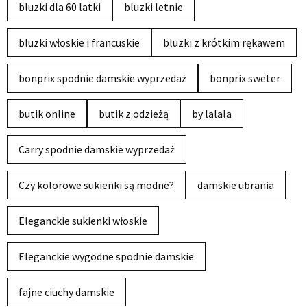
bluzki dla 60 latki
bluzki letnie
bluzki włoskie i francuskie
bluzki z krótkim rękawem
bonprix spodnie damskie wyprzedaż
bonprix sweter
butik online
butik z odzieżą
by lalala
Carry spodnie damskie wyprzedaż
Czy kolorowe sukienki są modne?
damskie ubrania
Eleganckie sukienki włoskie
Eleganckie wygodne spodnie damskie
fajne ciuchy damskie