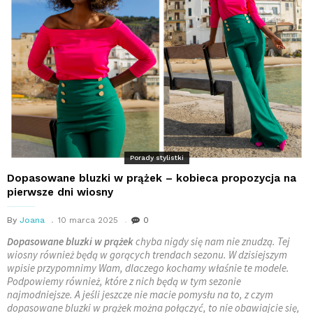
Porady stylistki
Dopasowane bluzki w prążek – kobieca propozycja na
pierwsze dni wiosny
By
Joana
10 marca 2025
0
Dopasowane bluzki w prążek
chyba nigdy się nam nie znudzą. Tej
wiosny również będą w gorących trendach sezonu. W dzisiejszym
wpisie przypomnimy Wam, dlaczego kochamy właśnie te modele.
Podpowiemy również, które z nich będą w tym sezonie
najmodniejsze. A jeśli jeszcze nie macie pomysłu na to, z czym
dopasowane bluzki w prążek można połączyć, to nie obawiajcie się,