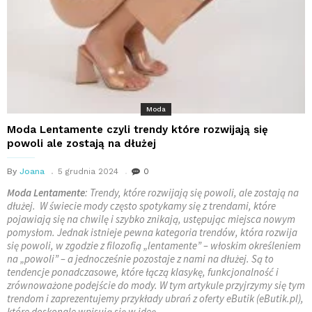
Moda
Moda Lentamente czyli trendy które rozwijają się
powoli ale zostają na dłużej
By
Joana
5 grudnia 2024
0
Moda Lentamente
: Trendy, które rozwijają się powoli, ale zostają na
dłużej. W świecie mody często spotykamy się z trendami, które
pojawiają się na chwilę i szybko znikają, ustępując miejsca nowym
pomysłom. Jednak istnieje pewna kategoria trendów, która rozwija
się powoli, w zgodzie z filozofią „lentamente” – włoskim określeniem
na „powoli” – a jednocześnie pozostaje z nami na dłużej. Są to
tendencje ponadczasowe, które łączą klasykę, funkcjonalność i
zrównoważone podejście do mody. W tym artykule przyjrzymy się tym
trendom i zaprezentujemy przykłady ubrań z oferty eButik (eButik.pl),
które doskonale wpisują się w ideę …