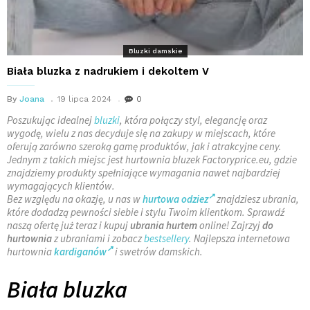
Bluzki damskie
Biała bluzka z nadrukiem i dekoltem V
By
Joana
19 lipca 2024
0
Poszukując idealnej
bluzki
, która połączy styl, elegancję oraz
wygodę, wielu z nas decyduje się na zakupy w miejscach, które
oferują zarówno szeroką gamę produktów, jak i atrakcyjne ceny.
Jednym z takich miejsc jest hurtownia bluzek Factoryprice.eu, gdzie
znajdziemy produkty spełniające wymagania nawet najbardziej
wymagających klientów.
Bez względu na okazję, u nas w
hurtowa odziez
znajdziesz ubrania,
które dodadzą pewności siebie i stylu Twoim klientkom. Sprawdź
naszą ofertę już teraz i kupuj
ubrania hurtem
online! Zajrzyj
do
hurtownia
z ubraniami i zobacz
bestsellery
. Najlepsza internetowa
hurtownia
kardiganów
i swetrów damskich.
Biała bluzka