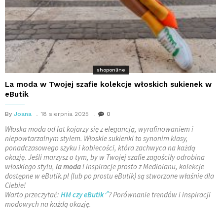
shoponline
La moda w Twojej szafie kolekcje włoskich sukienek w
eButik
By
Joana
18 sierpnia 2025
0
Włoska moda od lat kojarzy się z elegancją, wyrafinowaniem i
niepowtarzalnym stylem. Włoskie sukienki to synonim klasy,
ponadczasowego szyku i kobiecości, która zachwyca na każdą
okazję. Jeśli marzysz o tym, by w Twojej szafie zagościły odrobina
włoskiego stylu,
la moda
i inspiracje prosto z Mediolanu, kolekcje
dostępne w eButik.pl (lub po prostu eButik) są stworzone właśnie dla
Ciebie!
Warto przeczytać:
HM czy eButik
? Porównanie trendów i inspiracji
modowych na każdą okazję.