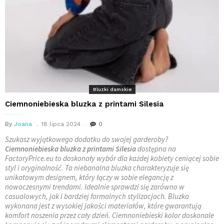
Bluzki damskie
Ciemnoniebieska bluzka z printami Silesia
By
Joana
18 lipca 2024
0
Szukasz wyjątkowego dodatku do swojej garderoby?
Ciemnoniebieska bluzka z printami Silesia
dostępna na
FactoryPrice.eu to doskonały wybór dla każdej kobiety ceniącej sobie
styl i oryginalność. Ta niebanalna bluzka charakteryzuje się
unikatowym designem, który łączy w sobie elegancję z
nowoczesnymi trendami. Idealnie sprawdzi się zarówno w
casualowych, jak i bardziej formalnych stylizacjach. Bluzka
wykonana jest z wysokiej jakości materiałów, które gwarantują
komfort noszenia przez cały dzień. Ciemnoniebieski kolor doskonale