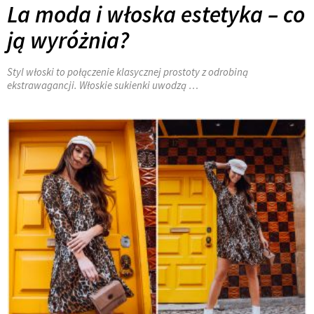
La moda i włoska estetyka – co
ją wyróżnia?
Styl włoski to połączenie klasycznej prostoty z odrobiną
ekstrawagancji. Włoskie sukienki uwodzą …