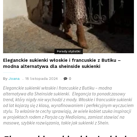
Porady stylistki
Eleganckie sukienki włoskie i francuskie z Butiku –
modna alternatywa dla sheinside sukienki
By
Joana
18 listopada 2024
0
Eleganckie sukienki włoskie i francuskie z Butiku – modna
alternatywa dla Sheinside sukienki. Elegancja to ponadczasowy
trend, który nigdy nie wychodzi z mody. Włoskie i francuskie sukienki
od lat kojarzą się z klasą, wyrafinowaniem i perfekcyjnym wyczuciem
stylu. To właśnie te cechy sprawiają, że wiele kobiet szuka inspiracji
w projektach rodem z Paryża czy Mediolanu, zamiast stawiać na
masowe, szybkie rozwiązania, takie jak sukienki z Shein.