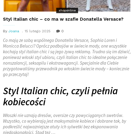
shoponline
Styl Italian chic – co ma w szafie Donatella Versace?
By
Joana
15 lutego 2025
0
Co mają ze sobą wspólnego Donatella Versace, Sophia Loren i
Monicca Belucci? Oprócz podbojów w świecie mody, one wszystkie
kochają styl italian chic i są jego żywą reklamą. Trudno się im dziwić,
ponieważ włoski styl ubioru, czyli italian chic to idealne połączenie
nonszalancji, seksapilu i ekstrawagancji. Specjalnie dla Ciebie
przygotowaliśmy przewodnik po włoskim świecie mody – koniecznie
go przeczytaj!
Styl Italian chic, czyli pełnia
kobiecości
Włoszki nie uznają dresów, oversize czy powyciąganych swetrów.
Wszystko, co wybierają jest maksymalnie kobiece i dobrane tak, by
podkreślić najważniejsze atuty ich sylwetki bez eksponowania
niedoskonałości. Stąd też
…