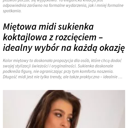
odpowiednia zarówno na formalne wydarzenia, jak i mniej formalne
spotkania.
Miętowa midi sukienka
koktajlowa z rozcięciem –
idealny wybór na każdą okazję
Kolor miętowy to doskonała propozycja dla osób, które chcą dodać
swojej stylizacji świeżości i oryginalności. Sukienka doskonale
podkreśla figurę, nie ograniczając przy tym komfortu noszenia.
Długość midi jest nie tylko trendy, ale także praktyczna – idealnie …