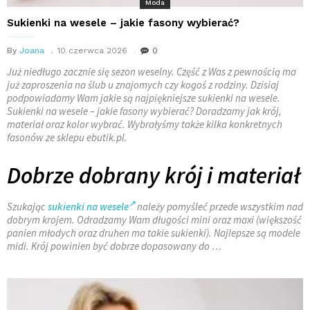
Moda
Sukienki na wesele – jakie fasony wybierać?
By
Joana
10 czerwca 2026
0
Już niedługo zacznie się sezon weselny. Część z Was z pewnością ma
już zaproszenia na ślub u znajomych czy kogoś z rodziny. Dzisiaj
podpowiadamy Wam jakie są najpiękniejsze sukienki na wesele.
Sukienki na wesele – jakie fasony wybierać? Doradzamy jak krój,
materiał oraz kolor wybrać. Wybrałyśmy także kilka konkretnych
fasonów ze sklepu ebutik.pl.
Dobrze dobrany krój i materiał
Szukając
sukienki na wesele
należy pomyśleć przede wszystkim nad
dobrym krojem. Odradzamy Wam długości mini oraz maxi (większość
panien młodych oraz druhen ma takie sukienki). Najlepsze są modele
midi. Krój powinien być dobrze dopasowany do …