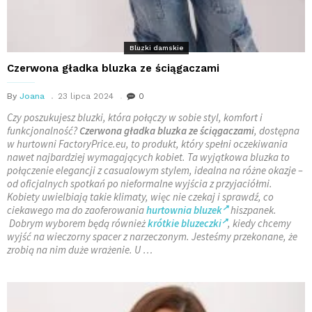
Bluzki damskie
Czerwona gładka bluzka ze ściągaczami
By
Joana
23 lipca 2024
0
Czy poszukujesz bluzki, która połączy w sobie styl, komfort i
funkcjonalność?
Czerwona gładka bluzka ze ściągaczami
, dostępna
w hurtowni FactoryPrice.eu, to produkt, który spełni oczekiwania
nawet najbardziej wymagających kobiet. Ta wyjątkowa bluzka to
połączenie elegancji z casualowym stylem, idealna na różne okazje –
od oficjalnych spotkań po nieformalne wyjścia z przyjaciółmi.
Kobiety uwielbiają takie klimaty, więc nie czekaj i sprawdź, co
ciekawego ma do zaoferowania
hurtownia bluzek
hiszpanek.
Dobrym wyborem będą również
krótkie bluzeczki
, kiedy chcemy
wyjść na wieczorny spacer z narzeczonym. Jesteśmy przekonane, że
zrobią na nim duże wrażenie. U …