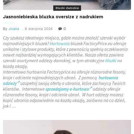
Bluzki damskie
Jasnoniebieska bluzka oversize z nadrukiem
By
Joana
6 sierpnia 2024
0
Czy szukasz idealnego miejsca, gdzie można znaleźć szeroki wybór
najmodniejszych bluzek?
Hurtownia
bluzek FactoryPrice.eu oferuje
unikalne
i
stylowe produkty, które z pewnością spełnią oczekiwania
nawet najbardziej wymagających klientów. Nasza oferta zawiera
szeroki asortyment odzieży damskiej, w tym atrakcyjne
bluzki
na
każdą okazję.
Internetowa hurtownia Factoryprice.eu oferuje różnorodne fasony,
kroje i odcienie najmodniejszych ubrań. Z pomocą
hurtownia
odzieży
uzupełnij swoją ofertę o ubrania, które zachwycą Twoich
klientów. Internetowe
sprzedajemy e-hurtowo
odzieży oferuje
różnorodne fasony, kroje i odcienie ubrań. W hurt odzieży możesz
kupić ubrania odpowiednie na każdą okazję, zarówno na co dzień,
jak i …