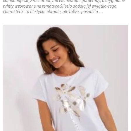
komponuje się z różnorodnymi elementami garderoby, a oryginalne
printy wzorowane na tematyce Silesia dodają jej wyjątkowego
charakteru. To nie tylko ubranie, ale także sposób na …