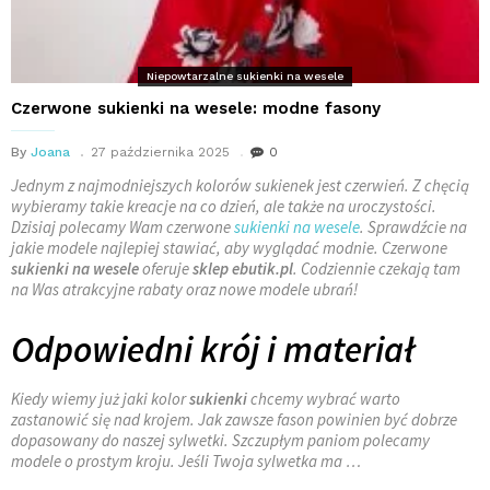
Niepowtarzalne sukienki na wesele
Czerwone sukienki na wesele: modne fasony
By
Joana
27 października 2025
0
Jednym z najmodniejszych kolorów sukienek jest czerwień. Z chęcią
wybieramy takie kreacje na co dzień, ale także na uroczystości.
Dzisiaj polecamy Wam czerwone
sukienki na wesele
. Sprawdźcie na
jakie modele najlepiej stawiać, aby wyglądać modnie. Czerwone
sukienki na wesele
oferuje
sklep ebutik.pl
. Codziennie czekają tam
na Was atrakcyjne rabaty oraz nowe modele ubrań!
Odpowiedni krój i materiał
Kiedy wiemy już jaki kolor
sukienki
chcemy wybrać warto
zastanowić się nad krojem. Jak zawsze fason powinien być dobrze
dopasowany do naszej sylwetki. Szczupłym paniom polecamy
modele o prostym kroju. Jeśli Twoja sylwetka ma …