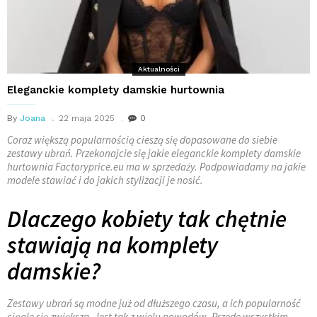
Aktualności
Eleganckie komplety damskie hurtownia
By
Joana
22 maja 2025
0
Coraz większą popularnością cieszą się dopasowane do siebie
zestawy ubrań. Przekonajcie się jakie eleganckie komplety damskie
hurtownia Factoryprice.eu ma w sprzedaży. Podpowiadamy na jakie
modele stawiać i do jakich stylizacji je nosić.
Dlaczego kobiety tak chętnie
stawiają na komplety
damskie?
Zestawy ubrań są modne już od dłuższego czasu, a ich popularność
ciągle się zwiększa. Jest tak z wielu powodów. Przede wszystkim