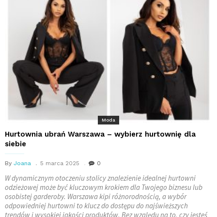
Moda
Hurtownia ubrań Warszawa – wybierz hurtownię dla
siebie
By
Joana
5 marca 2025
0
W dynamicznym otoczeniu stolicy znalezienie idealnej hurtowni
odzieżowej może być kluczowym krokiem dla Twojego biznesu lub
osobistej garderoby. Warszawa kipi różnorodnością, a wybór
odpowiedniej hurtowni to klucz do dostępu do najświeższych
trendów i wysokiej jakości produktów. Bez względu na to, czy jesteś