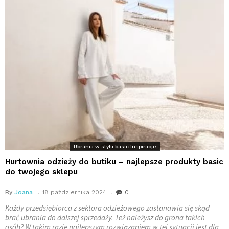
Ubrania w stylu basic Inspiracje
Hurtownia odzieży do butiku – najlepsze produkty basic
do twojego sklepu
By
Joana
18 października 2024
0
Każdy przedsiębiorca z sektora odzieżowego zastanawia się skąd
brać ubrania do dalszej sprzedaży. Też należysz do grona takich
osób? W takim razie najlepszym rozwiązaniem w tej sytuacji jest dla