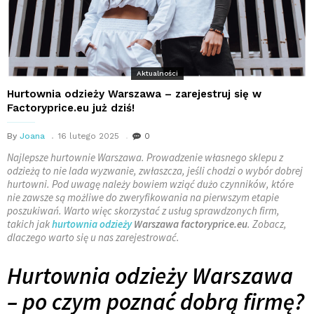
Aktualności
Hurtownia odzieży Warszawa – zarejestruj się w
Factoryprice.eu już dziś!
By
Joana
16 lutego 2025
0
Najlepsze hurtownie Warszawa. Prowadzenie własnego sklepu z
odzieżą to nie lada wyzwanie, zwłaszcza, jeśli chodzi o wybór dobrej
hurtowni. Pod uwagę należy bowiem wziąć dużo czynników, które
nie zawsze są możliwe do zweryfikowania na pierwszym etapie
poszukiwań. Warto więc skorzystać z usług sprawdzonych firm,
takich jak
hurtownia odzieży
Warszawa factoryprice.eu
. Zobacz,
dlaczego warto się u nas zarejestrować.
Hurtownia odzieży Warszawa
– po czym poznać dobrą firmę?