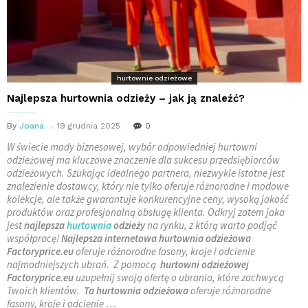
hurtownie odzieżowe
Najlepsza hurtownia odzieży – jak ją znaleźć?
By
Joana
19 grudnia 2025
0
W świecie mody biznesowej, wybór odpowiedniej hurtowni
odzieżowej ma kluczowe znaczenie dla sukcesu przedsiębiorców
odzieżowych. Szukając idealnego partnera, niezwykle istotne jest
znalezienie dostawcy, który nie tylko oferuje różnorodne i modowe
kolekcje, ale także gwarantuje konkurencyjne ceny, wysoką jakość
produktów oraz profesjonalną obsługę klienta. Odkryj zatem jaka
jest
najlepsza
hurtownia
odzieży
na rynku, z którą warto podjąć
współpracę!
Najlepsza internetowa hurtownia odzieżowa
Factoryprice.eu
oferuje różnorodne fasony, kroje i odcienie
najmodniejszych ubrań. Z pomocą
hurtowni odzieżowej
Factoryprice.eu
uzupełnij swoją ofertę o ubrania, które zachwycą
Twoich klientów.
Ta hurtownia odzieżowa
oferuje różnorodne
fasony, kroje i odcienie …