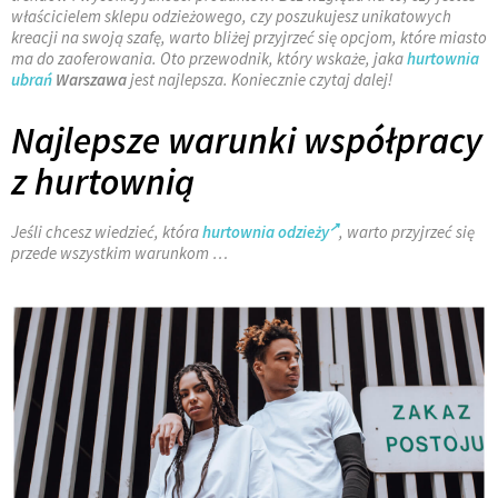
właścicielem sklepu odzieżowego, czy poszukujesz unikatowych
kreacji na swoją szafę, warto bliżej przyjrzeć się opcjom, które miasto
ma do zaoferowania. Oto przewodnik, który wskaże, jaka
hurtownia
ubrań
Warszawa
jest najlepsza. Koniecznie czytaj dalej!
Najlepsze warunki współpracy
z hurtownią
Jeśli chcesz wiedzieć, która
hurtownia odzieży
, warto przyjrzeć się
przede wszystkim warunkom
…