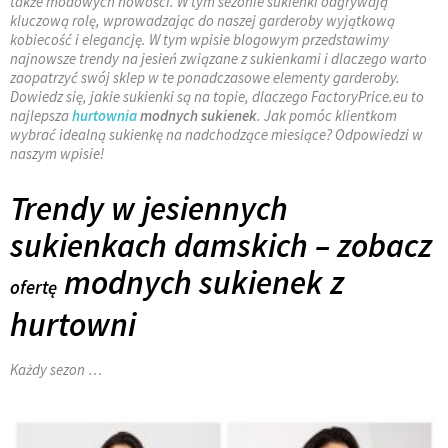
także modowych nowości. W tym sezonie sukienki odgrywają
kluczową rolę, wprowadzając do naszej garderoby wyjątkową
kobiecość i elegancję. W tym wpisie blogowym przedstawimy
najnowsze trendy na jesień związane z sukienkami i dlaczego warto
zaopatrzyć swój sklep w te ponadczasowe elementy garderoby.
Dowiedz się, jakie sukienki są na topie, dlaczego FactoryPrice.eu to
najlepsza
hurtownia
modnych sukienek
. Jak pomóc klientkom
wybrać idealną sukienkę na nadchodzące miesiące? Odpowiedzi w
naszym wpisie!
Trendy w jesiennych
sukienkach damskich – zobacz
modnych sukienek z
ofertę
hurtowni
Każdy sezon
…