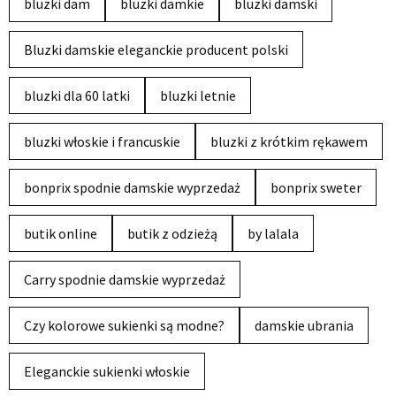
bluzki dam
bluzki damkie
bluzki damski
Bluzki damskie eleganckie producent polski
bluzki dla 60 latki
bluzki letnie
bluzki włoskie i francuskie
bluzki z krótkim rękawem
bonprix spodnie damskie wyprzedaż
bonprix sweter
butik online
butik z odzieżą
by lalala
Carry spodnie damskie wyprzedaż
Czy kolorowe sukienki są modne?
damskie ubrania
Eleganckie sukienki włoskie