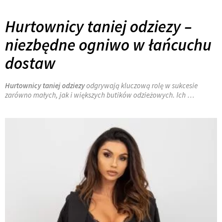
Hurtownicy taniej odziezy –
niezbędne ogniwo w łańcuchu
dostaw
Hurtownicy taniej odziezy
odgrywają kluczową rolę w sukcesie
zarówno małych, jak i większych butików odzieżowych. Ich …