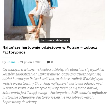
hurtownie odzieżowe
Najtańsze hurtownie odzieżowe w Polsce – zobacz
Factoryprice
By
Joana
21 grudnia 2025
0
Czy marzysz o własnym sklepie z odzieżą, ale obawiasz się wysokich
kosztów zaopatrzenia? Szukasz miejsc, gdzie znajdziesz najtańszą
odzież hurtową w Polsce? Jeśli tak, to dobrze trafiłeś! W dzisiejszym
wpisie przedstawimy Ci ranking najlepszych hurtowni odzieżowych
w naszym kraju, a na szczycie tej listy znajduje się jedna nazwa,
która warta jest Twojej uwagi – Factoryprice! Jeśli chodzi o
najtańsze
hurtownie odzieżowe
,
Factoryprice.eu
nie ma sobie równych.
Zapraszamy do lektury.