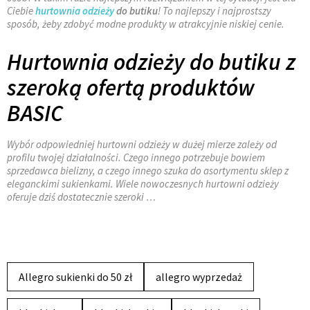
Ciebie
hurtownia odzieży
do butiku
! To najlepszy i najprostszy
sposób, żeby zdobyć modne produkty w atrakcyjnie niskiej cenie.
Hurtownia odzieży do butiku z
szeroką ofertą produktów
BASIC
Wybór odpowiedniej hurtowni odzieży w dużej mierze zależy od
profilu twojej działalności. Czego innego potrzebuje bowiem
sprzedawca bielizny, a czego innego szuka do asortymentu sklep z
eleganckimi sukienkami. Wiele nowoczesnych hurtowni odzieży
oferuje dziś dostatecznie szeroki …
Allegro sukienki do 50 zł
allegro wyprzedaż