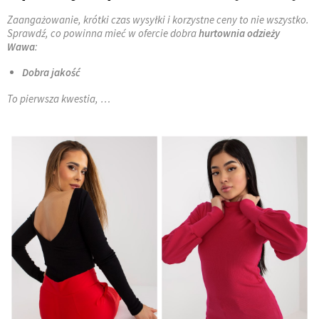
Zaangażowanie, krótki czas wysyłki i korzystne ceny to nie wszystko.
Sprawdź, co powinna mieć w ofercie dobra
hurtownia odzieży
Wawa
:
Dobra jakość
To pierwsza kwestia, …