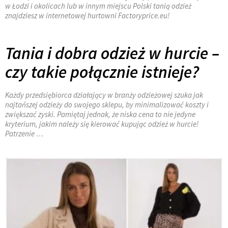
w Łodzi i okolicach lub w innym miejscu Polski tanią odzież
znajdziesz w internetowej hurtowni Factoryprice.eu!
Tania i dobra odzież w hurcie –
czy takie połącznie istnieje?
Każdy przedsiębiorca działający w branży odzieżowej szuka jak
najtańszej odzieży do swojego sklepu, by minimalizować koszty i
zwiększać zyski. Pamiętaj jednak, że niska cena to nie jedyne
kryterium, jakim należy się kierować kupując odzież w hurcie!
Patrzenie …