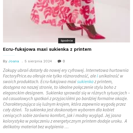
Spodnie
Ecru-fuksjowa maxi sukienka z printem
By
Joana
5 sierpnia 2024
0
Zakupy ubrań dotarły do nowej ery cyfrowej. Internetowa hurtownia
FactoryPrice.eu oferuje nie tylko różnorodność, ale
i
unikalność w
swoich produktach. Ecru-fuksjowa maxi
sukienka
z printem,
dostępna na naszej stronie, to idealne połączenie stylu boho z
eleganckim designem. Sukienka sprawdzi się w różnych sytuacjach –
od casualowych spotkań z przyjaciółmi po bardziej formalne okazje.
Charakteryzująca się luźnym krojem, która zapewnia wygodę przez
cały dzień. Ta sukienka jest doskonałym wyborem dla kobiet
ceniących sobie zarówno komfort, jak i modny wygląd. Jej jasna
kolorystyka w połączeniu z energetycznym printem dodaje uroku. A
delikatny materiał bez wątpienia …