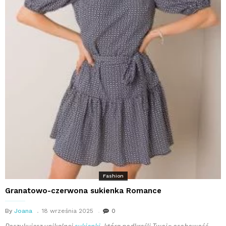
Fashion
Granatowo-czerwona sukienka Romance
By
Joana
18 września 2025
0