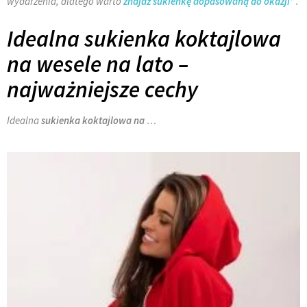
wydarzenia, dlatego warto
znajdź sukienkę dopasowaną do okazji
.
Idealna sukienka koktajlowa
na wesele na lato –
najważniejsze cechy
Idealna
sukienka koktajlowa na
…