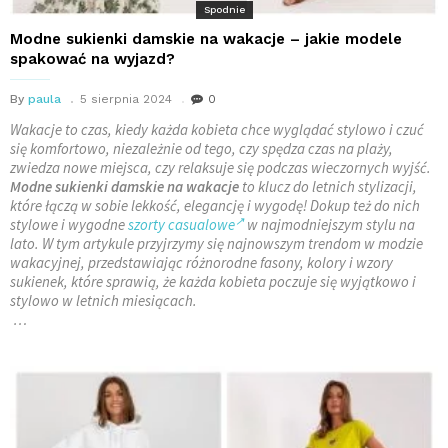
Spodnie
Modne sukienki damskie na wakacje – jakie modele
spakować na wyjazd?
By
paula
5 sierpnia 2024
0
Wakacje to czas, kiedy każda kobieta chce wyglądać stylowo i czuć
się komfortowo, niezależnie od tego, czy spędza czas na plaży,
zwiedza nowe miejsca, czy relaksuje się podczas wieczornych wyjść.
Modne sukienki damskie na wakacje
to klucz do letnich stylizacji,
które łączą w sobie lekkość, elegancję i wygodę! Dokup też do nich
stylowe i wygodne
szorty casualowe
w najmodniejszym stylu na
lato. W tym artykule przyjrzymy się najnowszym trendom w modzie
wakacyjnej, przedstawiając różnorodne fasony, kolory i wzory
sukienek, które sprawią, że każda kobieta poczuje się wyjątkowo i
stylowo w letnich miesiącach.
…