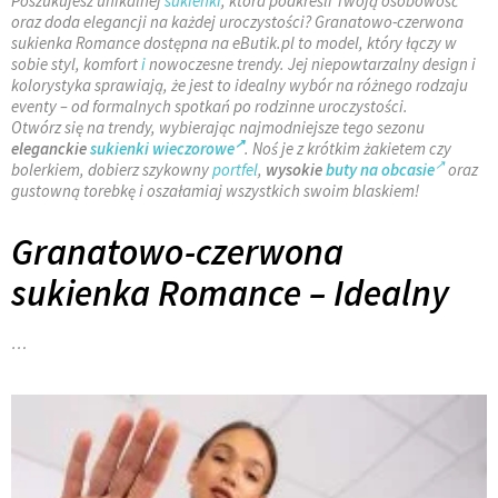
Poszukujesz unikalnej
sukienki
, która podkreśli Twoją osobowość
oraz doda elegancji na każdej uroczystości? Granatowo-czerwona
sukienka Romance dostępna na eButik.pl to model, który łączy w
sobie styl, komfort
i
nowoczesne trendy. Jej niepowtarzalny design i
kolorystyka sprawiają, że jest to idealny wybór na różnego rodzaju
eventy – od formalnych spotkań po rodzinne uroczystości.
Otwórz się na trendy, wybierając najmodniejsze tego sezonu
eleganckie
sukienki wieczorowe
. Noś je z krótkim żakietem czy
bolerkiem, dobierz szykowny
portfel
,
wysokie
buty na obcasie
oraz
gustowną torebkę i oszałamiaj wszystkich swoim blaskiem!
Granatowo-czerwona
sukienka Romance – Idealny
…