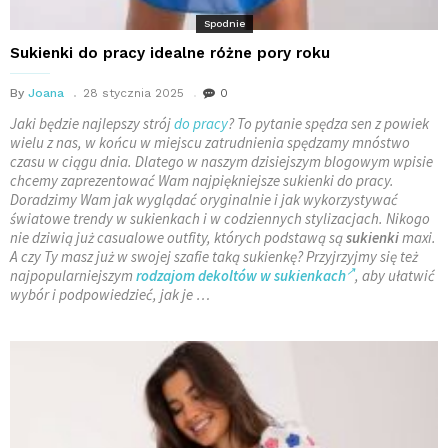
Spodnie
Sukienki do pracy idealne różne pory roku
By
Joana
28 stycznia 2025
0
Jaki będzie najlepszy strój
do pracy
? To pytanie spędza sen z powiek
wielu z nas, w końcu w miejscu zatrudnienia spędzamy mnóstwo
czasu w ciągu dnia. Dlatego w naszym dzisiejszym blogowym wpisie
chcemy zaprezentować Wam najpiękniejsze sukienki do pracy.
Doradzimy Wam jak wyglądać oryginalnie i jak wykorzystywać
światowe trendy w sukienkach i w codziennych stylizacjach. Nikogo
nie dziwią już casualowe outfity, których podstawą są
sukienki
maxi.
A czy Ty masz już w swojej szafie taką sukienkę? Przyjrzyjmy się też
najpopularniejszym
rodzajom dekoltów w sukienkach
, aby ułatwić
wybór i podpowiedzieć, jak je …