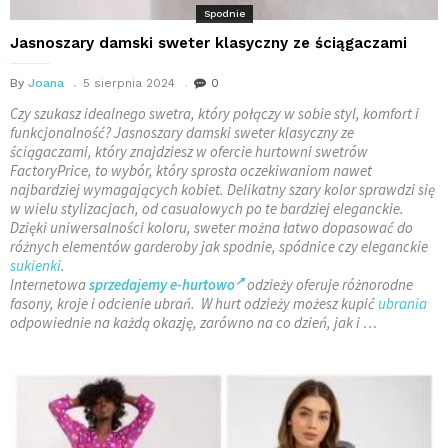
Spodnie
Jasnoszary damski sweter klasyczny ze ściągaczami
By
Joana
5 sierpnia 2024
0
Czy szukasz idealnego swetra, który połączy w sobie styl, komfort i
funkcjonalność? Jasnoszary damski sweter klasyczny ze
ściągaczami, który znajdziesz w ofercie hurtowni swetrów
FactoryPrice, to wybór, który sprosta oczekiwaniom nawet
najbardziej wymagających kobiet. Delikatny szary kolor sprawdzi się
w wielu stylizacjach, od casualowych po te bardziej eleganckie.
Dzięki uniwersalności koloru, sweter można łatwo dopasować do
różnych elementów garderoby jak spodnie, spódnice czy eleganckie
sukienki
.
Internetowa
sprzedajemy e-hurtowo
odzieży oferuje różnorodne
fasony, kroje i odcienie ubrań. W hurt odzieży możesz kupić
ubrania
odpowiednie na każdą okazję, zarówno na co dzień, jak i …