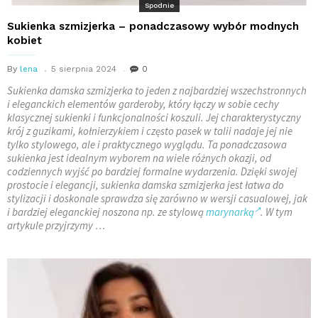
Spodnie
Sukienka szmizjerka – ponadczasowy wybór modnych
kobiet
By
lena
5 sierpnia 2024
0
Sukienka damska szmizjerka to jeden z najbardziej wszechstronnych
i eleganckich elementów garderoby, który łączy w sobie cechy
klasycznej sukienki i funkcjonalności koszuli. Jej charakterystyczny
krój z guzikami, kołnierzykiem i często pasek w talii nadaje jej nie
tylko stylowego, ale i praktycznego wyglądu. Ta ponadczasowa
sukienka jest idealnym wyborem na wiele różnych okazji, od
codziennych wyjść po bardziej formalne wydarzenia. Dzięki swojej
prostocie i elegancji, sukienka damska szmizjerka jest łatwa do
stylizacji i doskonale sprawdza się zarówno w wersji casualowej, jak
i bardziej eleganckiej noszona np. ze stylową
marynarką
. W tym
artykule przyjrzymy …