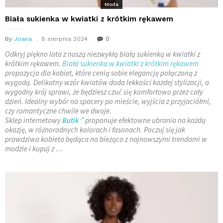
Moda
Biała sukienka w kwiatki z krótkim rękawem
By
Joana
8 sierpnia 2024
0
Odkryj piękno lata z naszą niezwykłą białą sukienką w kwiatki z
krótkim rękawem.
Biała sukienka w kwiatki z krótkim rękawem
propozycja dla kobiet, które cenią sobie elegancję połączoną z
wygodą. Delikatny wzór kwiatów doda lekkości każdej stylizacji, a
wygodny krój sprawi, że będziesz czuć się komfortowo przez cały
dzień. Idealny wybór na spacery po mieście, wyjścia z przyjaciółmi,
czy romantyczne chwile we dwoje.
Sklep internetowy
Butik
proponuje efektowne ubrania
na każdą
okazję, w różnorodnych kolorach i fasonach. Poczuj się jak
prawdziwa kobieta będąca na bieżąco z najnowszymi trendami w
modzie i kupuj z …