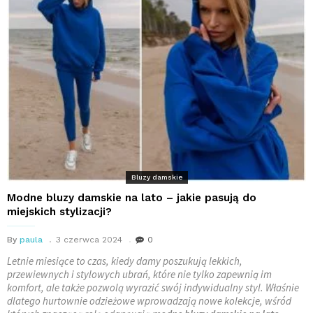
Bluzy damskie
Modne bluzy damskie na lato – jakie pasują do
miejskich stylizacji?
By
paula
3 czerwca 2024
0
Letnie miesiące to czas, kiedy damy poszukują lekkich,
przewiewnych i stylowych ubrań, które nie tylko zapewnią im
komfort, ale także pozwolą wyrazić swój indywidualny styl. Właśnie
dlatego hurtownie odzieżowe wprowadzają nowe kolekcje, wśród