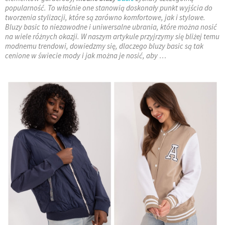
popularność. To właśnie one stanowią doskonały punkt wyjścia do
tworzenia stylizacji, które są zarówno komfortowe, jak i stylowe.
Bluzy basic to niezawodne i uniwersalne ubrania, które można nosić
na wiele różnych okazji. W naszym artykule przyjrzymy się bliżej temu
modnemu trendowi, dowiedzmy się, dlaczego bluzy basic są tak
cenione w świecie mody i jak można je nosić, aby …