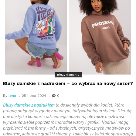
Bluzy damskie
Bluzy damskie z nadrukiem – co wybrać na nowy sezon?
By
lena
25 lipca 2024
0
Bluzy damskie z nadrukiem
to doskonały wybór dla kobiet, które
pragną połączyć wygodę z modnym, indywidualnym stylem. Oferują
one nie tylko komfort codziennego noszenia, ale także możliwość
wyrażenia siebie poprzez różnorodne wzory i grafiki. Nadruki mogą
przybierać różne formy – od subtelnych, artystycznych motywów po
odważne, kolorowe grafiki i slogany. Takie bluzy świetnie sprawdzają