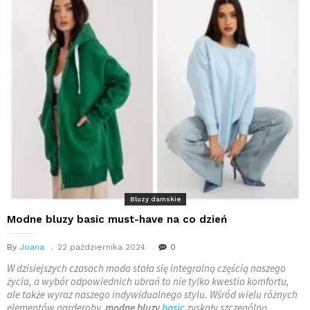
Bluzy damskie
Modne bluzy basic must-have na co dzień
By
Joana
22 października 2024
0
W dzisiejszych czasach moda stała się integralną częścią naszego
życia, a wybór odpowiednich ubrań to nie tylko kwestia komfortu,
ale także wyraz naszego indywidualnego stylu. Wśród wielu różnych
elementów garderoby,
modne bluzy
basic
zyskały szczególną