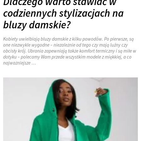
Dlaczego warto stawiać w
codziennych stylizacjach na
bluzy damskie?
Kobiety uwielbiają bluzy damskie z kilku powodów. Po pierwsze, są
one niezwykle wygodne – niezależnie od tego czy mają luźny czy
obcisły krój. Ubrania zapewniają także komfort termiczny i są miłe w
dotyku – polecamy Wam przede wszystkim modele z miękkiej, a co
najważniejsze …