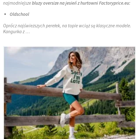
najmodniejsze
bluzy oversize na jesień z hurtowni Factoryprice.eu:
Oldschool
Oprócz najświeższych perełek, na topie wciąż są klasyczne modele.
Kangurka z …