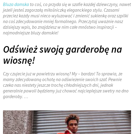
Bluza damska
to coś, co przyda się w szafie każdej dziewczyny, nawet
jeżeli jesteś zagorzałą miłośniczką eleganckiego stylu. Czasami
przecież każdy musi nieco wyluzować i zmienić sukienkę oraz szpilki
na coś zdecydowanie mniej formalnego. Przeczytaj uważnie nasz
dzisiejszy wpis, bo znajdziesz w nim całe mnóstwo inspiracji –
najmodniejsze bluzy damskie!
Odśwież swoją garderobę na
wiosnę!
Czy czujecie już w powietrzu wiosnę? My – bardzo! To sprawia, że
mamy zdecydowaną ochotę na odświeżenie swoich szaf. Pewnie
czeka nas niestety jeszcze trochę chłodniejszych dni, jednak
generalnie powoli będziemy już chować najcieplejsze swetry na dno
garderoby. …