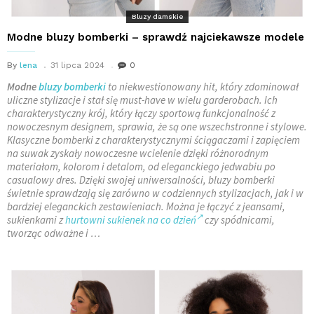
Bluzy damskie
Modne bluzy bomberki – sprawdź najciekawsze modele
By
lena
31 lipca 2024
0
Modne
bluzy bomberki
to niekwestionowany hit, który zdominował
uliczne stylizacje i stał się must-have w wielu garderobach. Ich
charakterystyczny krój, który łączy sportową funkcjonalność z
nowoczesnym designem, sprawia, że są one wszechstronne i stylowe.
Klasyczne bomberki z charakterystycznymi ściągaczami i zapięciem
na suwak zyskały nowoczesne wcielenie dzięki różnorodnym
materiałom, kolorom i detalom, od eleganckiego jedwabiu po
casualowy dres. Dzięki swojej uniwersalności, bluzy bomberki
świetnie sprawdzają się zarówno w codziennych stylizacjach, jak i w
bardziej eleganckich zestawieniach. Można je łączyć z jeansami,
sukienkami z
hurtowni sukienek na co dzień
czy spódnicami,
tworząc odważne i …