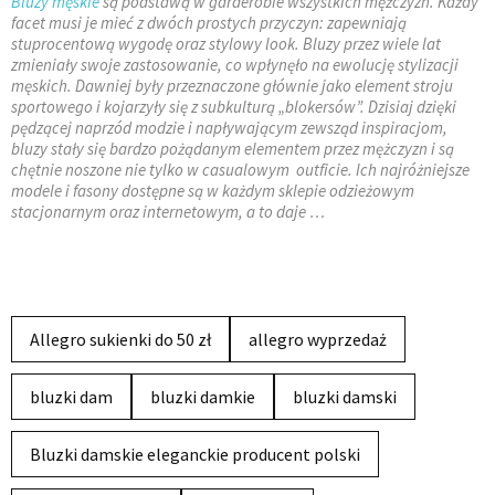
Bluzy męskie
są podstawą w garderobie wszystkich mężczyzn. Każdy
facet musi je mieć z dwóch prostych przyczyn: zapewniają
stuprocentową wygodę oraz stylowy look. Bluzy przez wiele lat
zmieniały swoje zastosowanie, co wpłynęło na ewolucję stylizacji
męskich. Dawniej były przeznaczone głównie jako element stroju
sportowego i kojarzyły się z subkulturą „blokersów”. Dzisiaj dzięki
pędzącej naprzód modzie i napływającym zewsząd inspiracjom,
bluzy stały się bardzo pożądanym elementem przez mężczyzn i są
chętnie noszone nie tylko w casualowym outficie. Ich najróżniejsze
modele i fasony dostępne są w każdym sklepie odzieżowym
stacjonarnym oraz internetowym, a to daje …
Allegro sukienki do 50 zł
allegro wyprzedaż
bluzki dam
bluzki damkie
bluzki damski
Bluzki damskie eleganckie producent polski