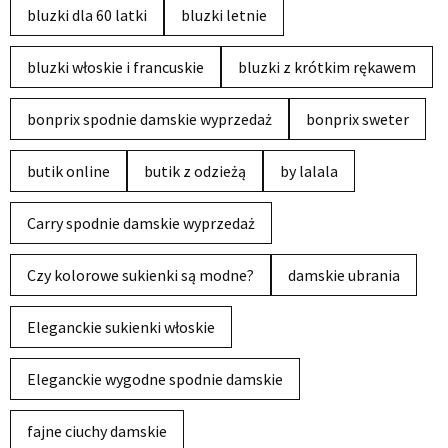
bluzki dla 60 latki
bluzki letnie
bluzki włoskie i francuskie
bluzki z krótkim rękawem
bonprix spodnie damskie wyprzedaż
bonprix sweter
butik online
butik z odzieżą
by lalala
Carry spodnie damskie wyprzedaż
Czy kolorowe sukienki są modne?
damskie ubrania
Eleganckie sukienki włoskie
Eleganckie wygodne spodnie damskie
fajne ciuchy damskie