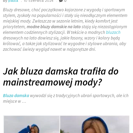
By
paula
10 czerwca 2024
0
Bluzy dresowe, choć początkowo kojarzone z wygodą i sportowym
stylem, zyskały na popularności i stały się nieodłącznym elementem
miejskiej mody. Zwłaszcza w sezonie letnim, kiedy komfort jest
priorytetem,
modne bluzy damskie na lato
stają się niezastąpionym
elementem codziennych stylizacji. W tekście o modnych
bluzach
dresowych na lato dowiesz się, jakie fasony, wzory i kolory będą
królować, a także jak stylizować te wygodne i stylowe ubrania, aby
zachować świeży wygląd nawet w najgorętsze dni.
Jak bluza damska trafiła do
mainstreamowej mody?
Bluza damska
wywodzi się z tradycyjnych ubrań sportowych, ale ich
miejsce w …