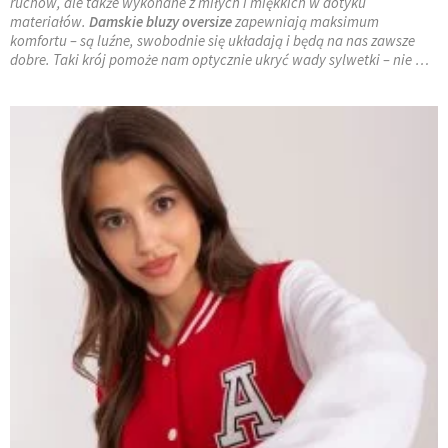
ruchów, ale także wykonane z miłych i miękkich w dotyku
materiałów.
Damskie bluzy oversize
zapewniają maksimum
komfortu – są luźne, swobodnie się układają i będą na nas zawsze
dobre. Taki krój pomoże nam optycznie ukryć wady sylwetki – nie …