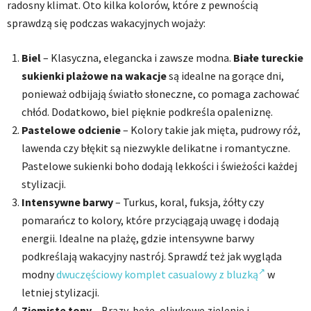
radosny klimat. Oto kilka kolorów, które z pewnością
sprawdzą się podczas wakacyjnych wojaży:
Biel
– Klasyczna, elegancka i zawsze modna.
Białe tureckie
sukienki plażowe na wakacje
są idealne na gorące dni,
ponieważ odbijają światło słoneczne, co pomaga zachować
chłód. Dodatkowo, biel pięknie podkreśla opaleniznę.
Pastelowe odcienie
– Kolory takie jak mięta, pudrowy róż,
lawenda czy błękit są niezwykle delikatne i romantyczne.
Pastelowe sukienki boho dodają lekkości i świeżości każdej
stylizacji.
Intensywne barwy
– Turkus, koral, fuksja, żółty czy
pomarańcz to kolory, które przyciągają uwagę i dodają
energii. Idealne na plażę, gdzie intensywne barwy
podkreślają wakacyjny nastrój. Sprawdź też jak wygląda
modny
dwuczęściowy komplet casualowy z bluzką
w
letniej stylizacji.
Ziemiste tony
– Brązy, beże, oliwkowe zielenie i