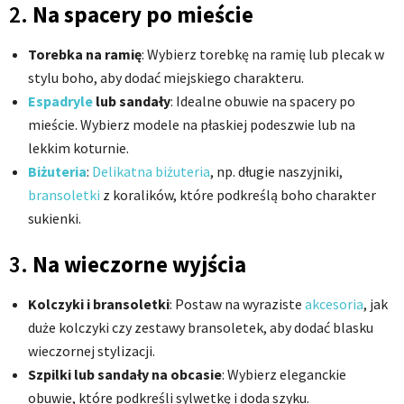
2.
Na spacery po mieście
Torebka na ramię
: Wybierz torebkę na ramię lub plecak w
stylu boho, aby dodać miejskiego charakteru.
Espadryle
lub sandały
: Idealne obuwie na spacery po
mieście. Wybierz modele na płaskiej podeszwie lub na
lekkim koturnie.
Biżuteria
:
Delikatna biżuteria
, np. długie naszyjniki,
bransoletki
z koralików, które podkreślą boho charakter
sukienki.
3.
Na wieczorne wyjścia
Kolczyki i bransoletki
: Postaw na wyraziste
akcesoria
, jak
duże kolczyki czy zestawy bransoletek, aby dodać blasku
wieczornej stylizacji.
Szpilki lub sandały na obcasie
: Wybierz eleganckie
obuwie, które podkreśli sylwetkę i doda szyku.