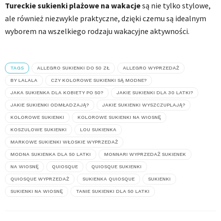
Tureckie sukienki plażowe na wakacje
są nie tylko stylowe,
ale również niezwykle praktyczne, dzięki czemu są idealnym
wyborem na wszelkiego rodzaju wakacyjne aktywności.
TAGS
ALLEGRO SUKIENKI DO 50 ZŁ
ALLEGRO WYPRZEDAŻ
BY LALALA
CZY KOLOROWE SUKIENKI SĄ MODNE?
JAKA SUKIENKA DLA KOBIETY PO 50?
JAKIE SUKIENKI DLA 30 LATKI?
JAKIE SUKIENKI ODMŁADZAJĄ?
JAKIE SUKIENKI WYSZCZUPLAJĄ?
KOLOROWE SUKIENKI
KOLOROWE SUKIENKI NA WIOSNĘ
KOSZULOWE SUKIENKI
LOU SUKIENKA
MARKOWE SUKIENKI WŁOSKIE WYPRZEDAŻ
MODNA SUKIENKA DLA 50 LATKI
MONNARI WYPRZEDAŻ SUKIENEK
NA WIOSNĘ
QUIOSQUE
QUIOSQUE SUKIENKI
QUIOSQUE WYPRZEDAŻ
SUKIENKA QUIOSQUE
SUKIENKI
SUKIENKI NA WIOSNĘ
TANIE SUKIENKI DLA 50 LATKI