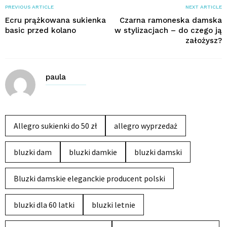
PREVIOUS ARTICLE
NEXT ARTICLE
Ecru prążkowana sukienka
Czarna ramoneska damska
basic przed kolano
w stylizacjach – do czego ją
założysz?
paula
Allegro sukienki do 50 zł
allegro wyprzedaż
bluzki dam
bluzki damkie
bluzki damski
Bluzki damskie eleganckie producent polski
bluzki dla 60 latki
bluzki letnie