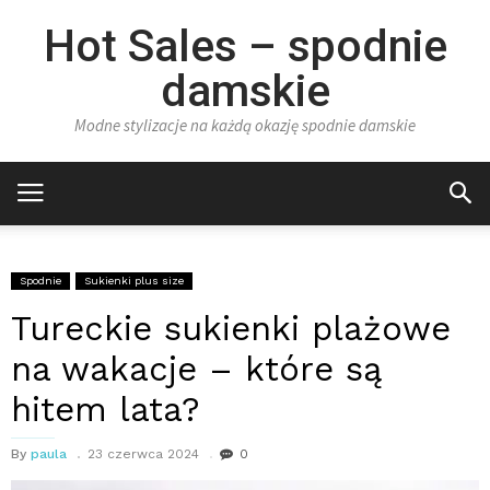
Hot Sales – spodnie
damskie
Modne stylizacje na każdą okazję spodnie damskie
Spodnie
Sukienki plus size
Tureckie sukienki plażowe
na wakacje – które są
hitem lata?
By
paula
23 czerwca 2024
0