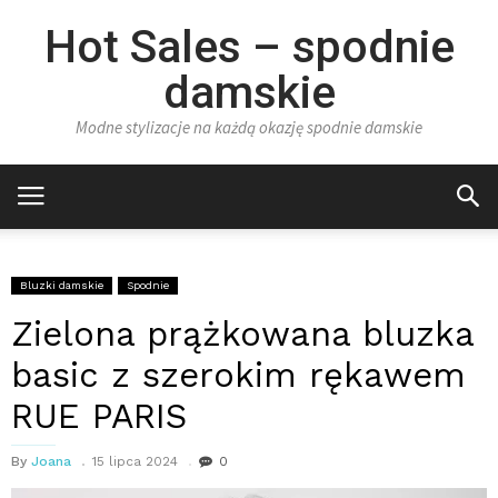
Hot Sales – spodnie
damskie
Modne stylizacje na każdą okazję spodnie damskie
Bluzki damskie
Spodnie
Zielona prążkowana bluzka
basic z szerokim rękawem
RUE PARIS
By
Joana
15 lipca 2024
0