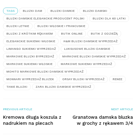
TAGS
BLUZKI DAM
BLUZKI DAMKIE
BLUZKI DAMSKI
BLUZKI DAMSKIE ELEGANCKIE PRODUCENT POLSKI
BLUZKI DLA 60 LATKI
BLUZKI LETNIE
BLUZKI WŁOSKIE I FRANCUSKIE
BLUZKI Z KRÓTKIM RĘKAWEM
BUTIK ONLINE
BUTIK Z ODZIEŻĄ
ELEGANCKIE SUKIENKI WŁOSKIE
H&M BLUZKI DAMSKIE WYPRZEDAŻ
LIMANGO SUKIENKI WYPRZEDAŻ
LUKSUSOWE BLUZKI DAMSKIE
MARKOWE BLUZKI BYPRZEDAŻ
MARKOWE BLUZKI DAMSKIE WYPRZEDAŻ
MARKOWE SUKIENKI WŁOSKIE
MARKOWE SUKIENKI WYPRZEDAŻ
MOHITO MARKOWE BLUZKI DAMSKIE WYPRZEDAŻ
MONNARI WYPRZEDAŻ BLUZEK
ORSAY BLUZKI WYPRZEDAŻ
RENEE
TANIE BLUZKI
ZARA BLUZKI DAMSKIE WYPRZEDAŻ
PREVIOUS ARTICLE
NEXT ARTICLE
Kremowa długa koszula z
Granatowa damska bluzka
nadrukiem na plecach
w grochy z rękawem 3/4