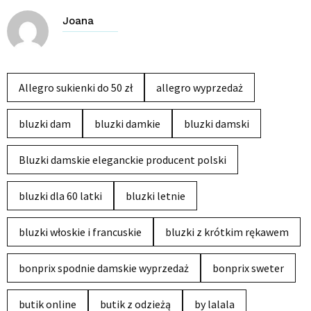
Joana
Allegro sukienki do 50 zł
allegro wyprzedaż
bluzki dam
bluzki damkie
bluzki damski
Bluzki damskie eleganckie producent polski
bluzki dla 60 latki
bluzki letnie
bluzki włoskie i francuskie
bluzki z krótkim rękawem
bonprix spodnie damskie wyprzedaż
bonprix sweter
butik online
butik z odzieżą
by lalala