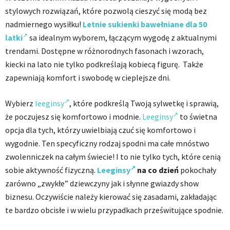
stylowych rozwiązań, które pozwolą cieszyć się modą bez
nadmiernego wysiłku!
Letnie sukienki bawełniane dla 50
latki
sa idealnym wyborem, łączącym wygodę z aktualnymi
trendami. Dostępne w różnorodnych fasonach i wzorach,
kiecki na lato nie tylko podkreślają kobiecą figurę. Także
zapewniają komfort i swobodę w cieplejsze dni.
Wybierz
leeginsy
, które podkreślą Twoją sylwetkę i sprawią,
że poczujesz się komfortowo i modnie.
Leeginsy
to świetna
opcja dla tych, którzy uwielbiają czuć się komfortowo i
wygodnie. Ten specyficzny rodzaj spodni ma całe mnóstwo
zwolenniczek na całym świecie! I to nie tylko tych, które cenią
sobie aktywność fizyczną.
Leeginsy
na co dzień
pokochały
zarówno „zwykłe” dziewczyny jak i słynne gwiazdy show
biznesu. Oczywiście należy kierować się zasadami, zakładając
te bardzo obcisłe i w wielu przypadkach prześwitujące spodnie.